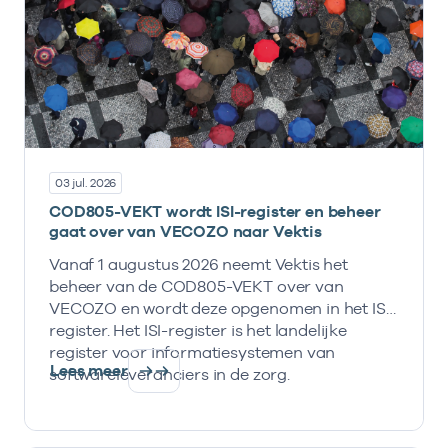
03 jul. 2026
COD805-VEKT wordt ISI-register en beheer
gaat over van VECOZO naar Vektis
Vanaf 1 augustus 2026 neemt Vektis het
beheer van de COD805-VEKT over van
VECOZO en wordt deze opgenomen in het ISI-
register. Het ISI-register is het landelijke
register voor informatiesystemen van
Lees meer
softwareleveranciers in de zorg.