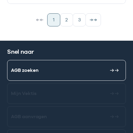
1
2
3
Snel naar
AGB zoeken
Mijn Vektis
AGB aanvragen