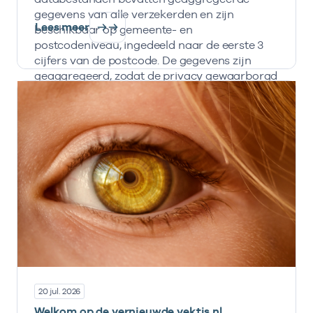
gegevens van alle verzekerden en zijn
Lees meer
beschikbaar op gemeente- en
postcodeniveau, ingedeeld naar de eerste 3
cijfers van de postcode. De gegevens zijn
geaggregeerd, zodat de privacy gewaarborgd
is en informatie nooit herleidbaar is naar
individuele personen, zorgverzekeraars en
zorginstellingen.
20 jul. 2026
Welkom op de vernieuwde vektis.nl