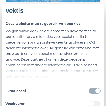
20 apr. 2026
Nieuwe versie Praktijkspiegel huisartsen live
Deze website maakt gebruik van cookies
Vektis heeft een nieuwe versie van de
Praktijkspiegel voor huisartsen live gezet. De
We gebruiken cookies om content en advertenties te
nieuwe Praktijkspiegel is gebruiksvriendelijker,
personaliseren, om functies voor social media te
geeft sneller inzicht in zorgkosten en trends
bieden en om ons websiteverkeer te analyseren. Ook
over de jaren heen.
delen we informatie over uw gebruik van onze site met
Lees meer
onze partners voor social media, adverteren en
analyse. Deze partners kunnen deze gegevens
combineren met andere informatie die u aan ze heeft
verstrekt of die ze hebben verzameld op basis van uw
gebruik van hun services.
Toestemmingsselectie
Functioneel
Voorkeuren