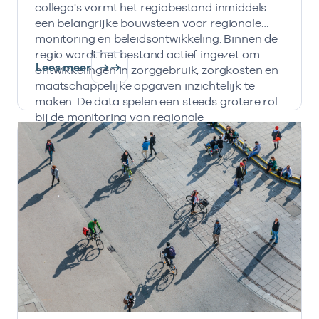
collega's vormt het regiobestand inmiddels
een belangrijke bouwsteen voor regionale
monitoring en beleidsontwikkeling. Binnen de
regio wordt het bestand actief ingezet om
Lees meer
ontwikkelingen in zorggebruik, zorgkosten en
maatschappelijke opgaven inzichtelijk te
maken. De data spelen een steeds grotere rol
bij de monitoring van regionale
transformatieopgaven en de inzet van IZA- en
AZWA-middelen.