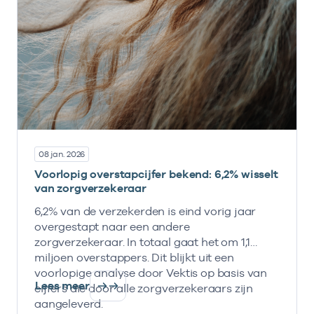
08 jan. 2026
Voorlopig overstapcijfer bekend: 6,2% wisselt
van zorgverzekeraar
6,2% van de verzekerden is eind vorig jaar
overgestapt naar een andere
zorgverzekeraar. In totaal gaat het om 1,1
miljoen overstappers. Dit blijkt uit een
voorlopige analyse door Vektis op basis van
Lees meer
cijfers die door alle zorgverzekeraars zijn
aangeleverd.