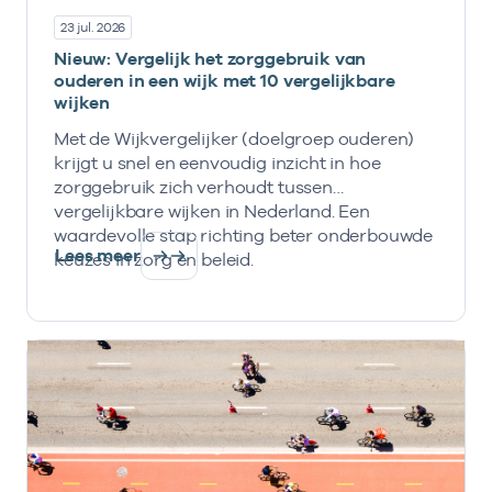
23 jul. 2026
Nieuw: Vergelijk het zorggebruik van
ouderen in een wijk met 10 vergelijkbare
wijken
Met de Wijkvergelijker (doelgroep ouderen)
krijgt u snel en eenvoudig inzicht in hoe
zorggebruik zich verhoudt tussen
vergelijkbare wijken in Nederland. Een
waardevolle stap richting beter onderbouwde
Lees meer
keuzes in zorg en beleid.