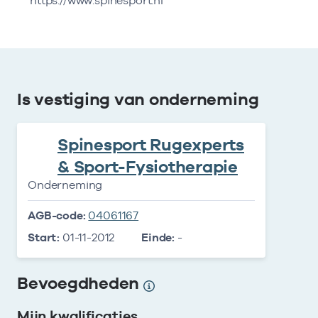
https://www.spinesport.nl
Is vestiging van onderneming
Spinesport Rugexperts
& Sport-Fysiotherapie
Onderneming
AGB-code:
04061167
Start:
01-11-2012
Einde:
-
Bevoegdheden
Mijn kwalificaties