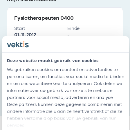
Fysiotherapeuten 0400
Start
Einde
01-11-2012
-
Mijn erkenningen
Deze website maakt gebruik van cookies
We gebruiken cookies om content en advertenties te
Inschrijving handelsregister
personaliseren, om functies voor social media te bieden
KvK-nummer
Start
Einde
en om ons websiteverkeer te analyseren. Ook delen we
000030759250
01-11-2012
-
informatie over uw gebruik van onze site met onze
partners voor social media, adverteren en analyse.
Deze partners kunnen deze gegevens combineren met
andere informatie die u aan ze heeft verstrekt of die ze
hebben verzameld op basis van uw gebruik van hun
services.