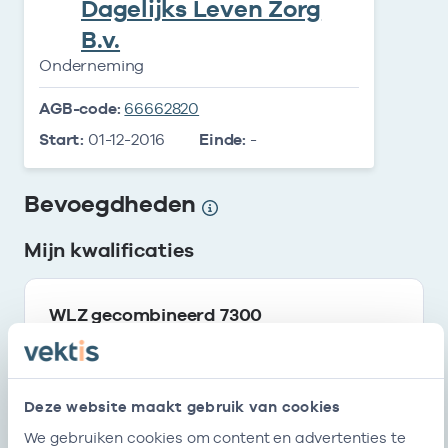
Dagelijks Leven Zorg
B.v.
Onderneming
AGB-code:
66662820
Start:
01-12-2016
Einde:
-
Bevoegdheden
Mijn kwalificaties
WLZ gecombineerd 7300
Start
Einde
14-11-2016
-
Deze website maakt gebruik van cookies
Mijn erkenningen
We gebruiken cookies om content en advertenties te