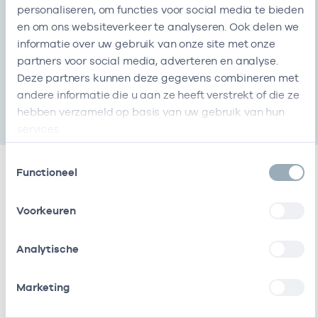
personaliseren, om functies voor social media te bieden
en om ons websiteverkeer te analyseren. Ook delen we
Inschrijving handelsregister
informatie over uw gebruik van onze site met onze
partners voor social media, adverteren en analyse.
KvK-nummer
Start
Einde
Deze partners kunnen deze gegevens combineren met
000038499657
01-12-2017
-
andere informatie die u aan ze heeft verstrekt of die ze
hebben verzameld op basis van uw gebruik van hun
services.
Toestemmingsselectie
Functioneel
Relaties
Voorkeuren
Werkzaam als zorgverlener
Analytische
Naam
Zorgaanbod
AGB-code
Marketing
E.J.
Specialist
84024784
01-