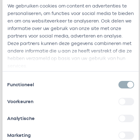
We gebruiken cookies om content en advertenties te
Ik ben werkzaam bij de volgende vestigingen
personaliseren, om functies voor social media te bieden
en om ons websiteverkeer te analyseren. Ook delen we
Ik heb een arbeidsrelatie met
informatie over uw gebruik van onze site met onze
partners voor social media, adverteren en analyse.
Naam
Rol
AGB-c
Deze partners kunnen deze gegevens combineren met
andere informatie die u aan ze heeft verstrekt of die ze
Stichting Gazo
In loondienst
53530
hebben verzameld op basis van uw gebruik van hun
Gezondheidscentra
bij
services.
Amsterdam Zuidoost (Gez)
Toestemmingsselectie
Stichting Amsterdamse
Vrijgevestigd
53530
Functioneel
Gezondheidscentra
(MTO
getekend)
Voorkeuren
Stichting
Als ZZP
17000
Gezondheidscentra
werkzaam bij
Analytische
Amsterdam Zuidoost
/
gedetacheerd
Marketing