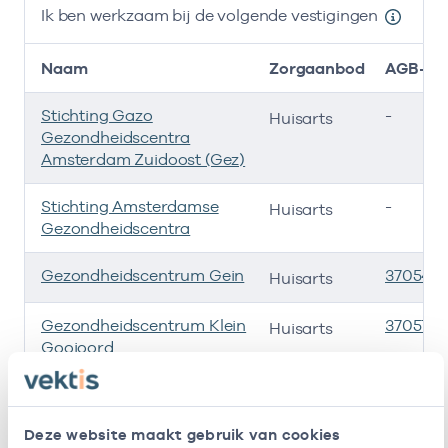
Ik ben werkzaam bij de volgende vestigingen
Naam
Zorgaanbod
AGB-co
Stichting Gazo
-
Huisarts
Gezondheidscentra
Amsterdam Zuidoost (Gez)
Stichting Amsterdamse
-
Huisarts
Gezondheidscentra
Gezondheidscentrum Gein
3705416
Huisarts
Gezondheidscentrum Klein
370570
Huisarts
Gooioord
Regionale
-
Huisarts
Ondersteuningsorganisatie
Deze website maakt gebruik van cookies
Zuidoost B.v.