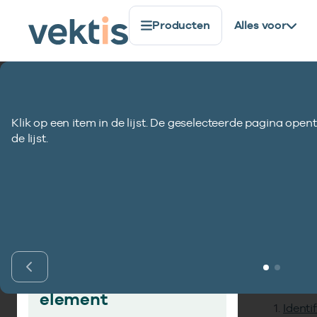
Producten
Alles voor
Standaardisatie
Gegevenselementen
Aantal prest
Klik op een item in de lijst. De geselecteerde pagina opent
Aantal prestatie
de lijst.
Inho
Vind gegevens­
element
Identi