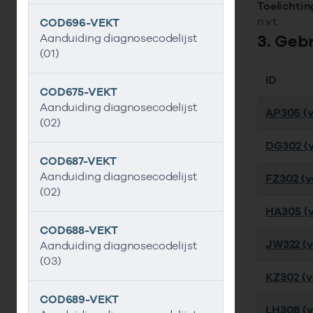
Toelichtin
n.v.t.
COD696-VEKT
3. Geb
Aanduiding diagnosecodelijst
(01)
ID
COD675-VEKT
Aanduiding diagnosecodelijst
AP305 (v
(02)
DG302 (v
COD687-VEKT
Aanduiding diagnosecodelijst
FZ302 (ve
(02)
HA305 (v
COD688-VEKT
JW322 (v
Aanduiding diagnosecodelijst
(03)
KZ302 (ve
COD689-VEKT
LH308 (ve