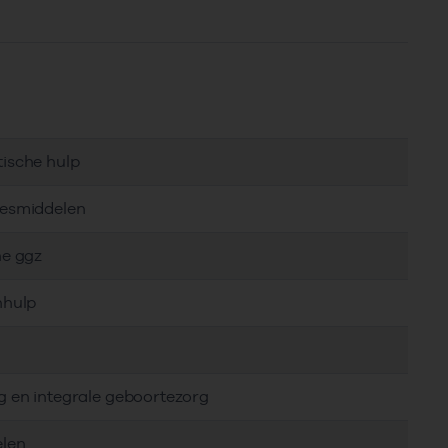
tische hulp
eesmiddelen
he ggz
nhulp
g en integrale geboortezorg
elen