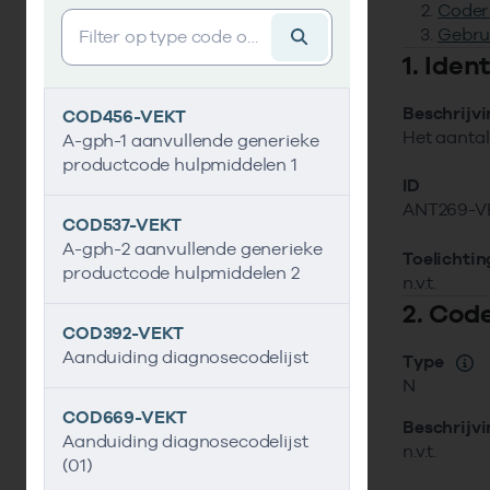
Coder
Vind gegevens&shy;element
Gebru
1. Ide
Beschrijv
COD456-VEKT
Het aantal
A-gph-1 aanvullende generieke
productcode hulpmiddelen 1
ID
ANT269-V
COD537-VEKT
A-gph-2 aanvullende generieke
Toelichtin
productcode hulpmiddelen 2
n.v.t.
2. Cod
COD392-VEKT
Aanduiding diagnosecodelijst
Type
N
COD669-VEKT
Beschrijv
Aanduiding diagnosecodelijst
n.v.t.
(01)