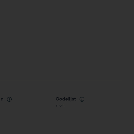
on
Codelijst
n.v.t.