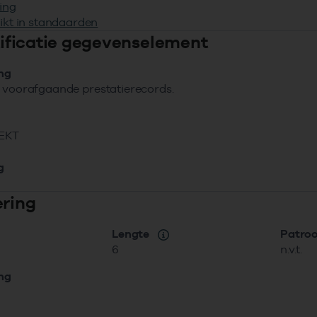
ing
ikt in standaarden
ntificatie gegevenselement
ing
 voorafgaande prestatierecords.
EKT
g
ering
Lengte
Patro
6
n.v.t.
ing