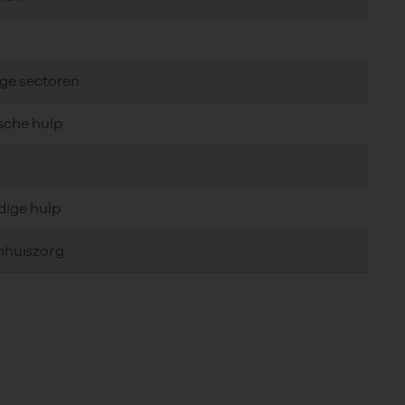
g
ige sectoren
sche hulp
dige hulp
nhuiszorg