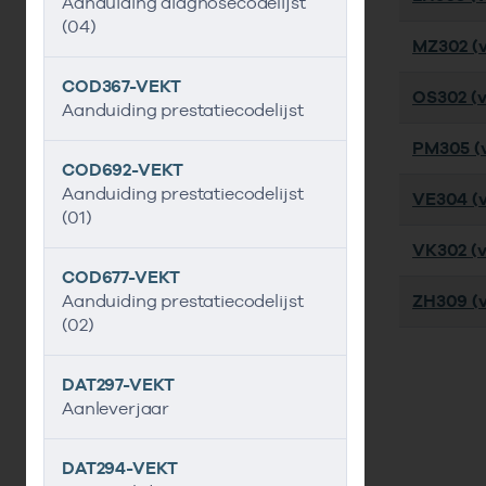
Aanduiding diagnosecodelijst
(04)
MZ302 (ve
COD367-VEKT
OS302 (ve
Aanduiding prestatiecodelijst
PM305 (v
COD692-VEKT
Aanduiding prestatiecodelijst
VE304 (v
(01)
VK302 (ve
COD677-VEKT
Aanduiding prestatiecodelijst
ZH309 (v
(02)
DAT297-VEKT
Aanleverjaar
DAT294-VEKT