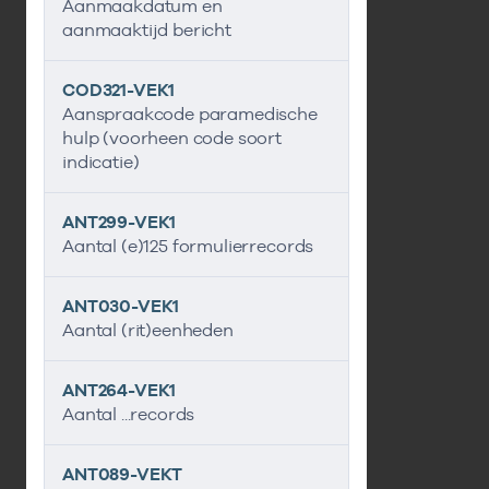
Aanmaakdatum en
aanmaaktijd bericht
COD321-VEK1
Aanspraakcode paramedische
hulp (voorheen code soort
indicatie)
ANT299-VEK1
Aantal (e)125 formulierrecords
ANT030-VEK1
Aantal (rit)eenheden
ANT264-VEK1
Aantal ...records
ANT089-VEKT