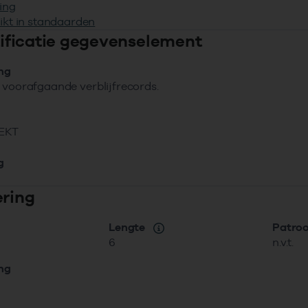
ing
ikt in standaarden
ntificatie gegevenselement
ing
 voorafgaande verblijfrecords.
EKT
g
ering
Lengte
Patro
6
n.v.t.
ing