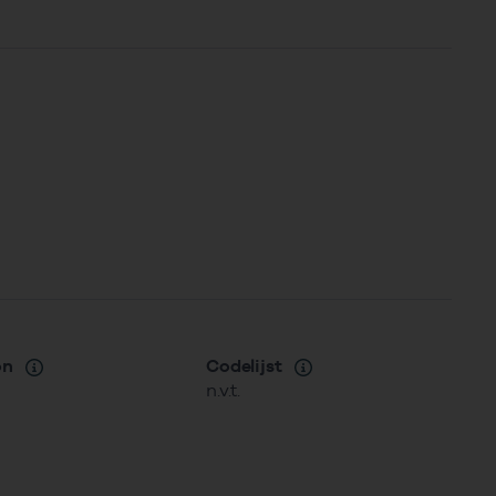
on
Codelijst
n.v.t.