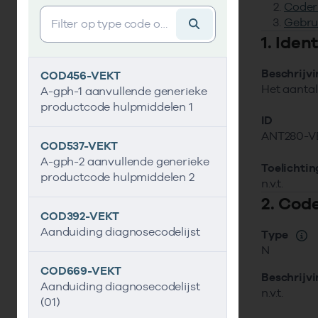
Coder
Vind gegevens&shy;element
Gebru
1. Ide
Beschrijv
COD456-VEKT
Het aantal
A-gph-1 aanvullende generieke
productcode hulpmiddelen 1
ID
ANT280-V
COD537-VEKT
A-gph-2 aanvullende generieke
Toelichtin
productcode hulpmiddelen 2
n.v.t.
2. Cod
COD392-VEKT
Aanduiding diagnosecodelijst
Type
N
COD669-VEKT
Beschrijv
Aanduiding diagnosecodelijst
n.v.t.
(01)