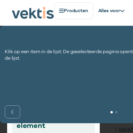
Producten
Alles voor
Standaardisatie
Gegevenselementen
Aantal verbli
Klik op een item in de lijst. De geselecteerde pagina opent
Aantal verblijfr
de lijst.
Inho
Vind gegevens­
element
Identi