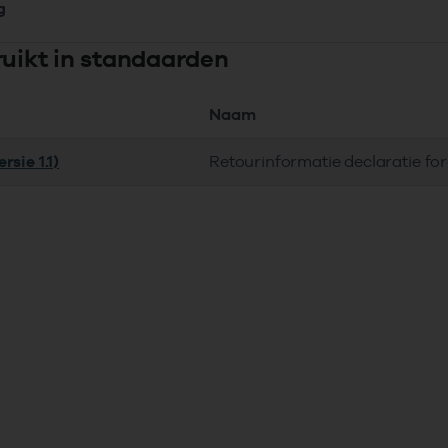
g
ruikt in standaarden
Naam
rsie 1.1)
Retourinformatie declaratie fo