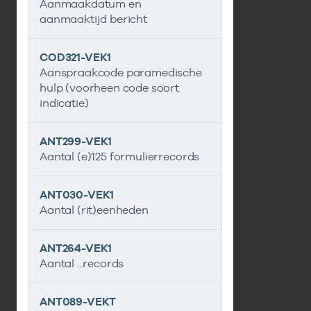
Aanmaakdatum en
aanmaaktijd bericht
COD321-VEK1
Aanspraakcode paramedische
hulp (voorheen code soort
indicatie)
ANT299-VEK1
Aantal (e)125 formulierrecords
ANT030-VEK1
Aantal (rit)eenheden
ANT264-VEK1
Aantal ...records
ANT089-VEKT