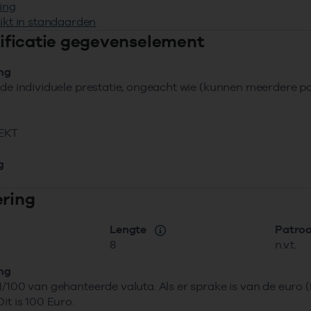
ing
ikt in standaarden
ntificatie gegevenselement
ing
 de individuele prestatie, ongeacht wie (kunnen meerdere part
EKT
g
ering
Lengte
Patro
8
n.v.t.
ing
1/100 van gehanteerde valuta. Als er sprake is van de euro
it is 100 Euro.