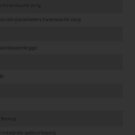
s forensische zorg
murale parameters forensische zorg
ecialiseerde ggz
lp
rtezorg
n integrale geboortezorg