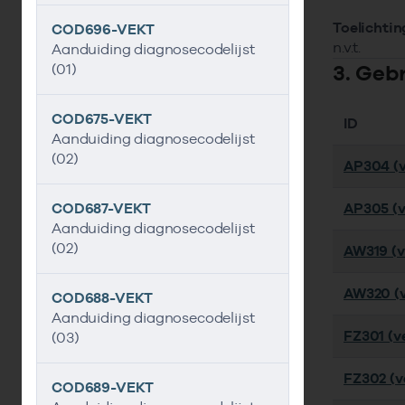
Toelichtin
COD696-VEKT
n.v.t.
Aanduiding diagnosecodelijst
3. Geb
(01)
COD675-VEKT
ID
Aanduiding diagnosecodelijst
(02)
AP304 (v
COD687-VEKT
AP305 (v
Aanduiding diagnosecodelijst
(02)
AW319 (ve
AW320 (v
COD688-VEKT
Aanduiding diagnosecodelijst
FZ301 (ve
(03)
FZ302 (ve
COD689-VEKT