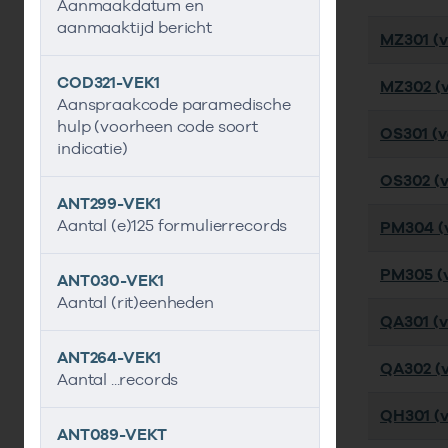
Aanmaakdatum en
aanmaaktijd bericht
MZ301 (ve
COD321-VEK1
MZ302 (ve
Aanspraakcode paramedische
hulp (voorheen code soort
OS301 (ve
indicatie)
OS302 (ve
ANT299-VEK1
Aantal (e)125 formulierrecords
PM304 (v
PM305 (v
ANT030-VEK1
Aantal (rit)eenheden
QA301 (v
ANT264-VEK1
QA302 (v
Aantal ...records
QH301 (ve
ANT089-VEKT