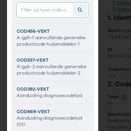
Coder
Vind gegevens&shy;element
Gebru
1. Ide
Beschrijv
COD456-VEKT
Tarief van
A-gph-1 aanvullende generieke
productcode hulpmiddelen 1
ID
BED160-V
COD537-VEKT
A-gph-2 aanvullende generieke
Toelichtin
productcode hulpmiddelen 2
n.v.t.
2. Cod
COD392-VEKT
Aanduiding diagnosecodelijst
Type
N
COD669-VEKT
Beschrijv
Aanduiding diagnosecodelijst
Bedrag in 
(01)
eurocent. D