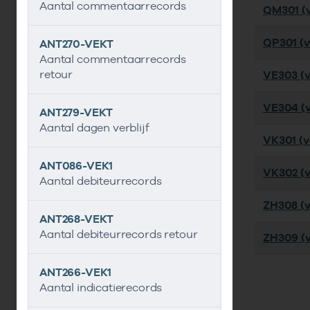
Aantal commentaarrecords
QM301 (ve
QP301 (ve
ANT270-VEKT
Aantal commentaarrecords
retour
VE303 (v
VE304 (v
ANT279-VEKT
Aantal dagen verblijf
VK301 (ve
ANT086-VEK1
VK302 (ve
Aantal debiteurrecords
ZH308 (v
ANT268-VEKT
Aantal debiteurrecords retour
ZH309 (v
ANT266-VEK1
Aantal indicatierecords