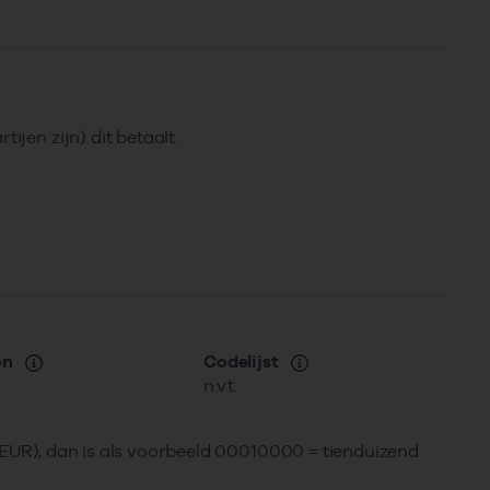
ijen zijn) dit betaalt.
on
Codelijst
n.v.t.
 (EUR), dan is als voorbeeld 00010000 = tienduizend