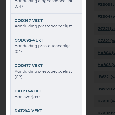
Aanduiding diagnosecodelijst
FZ303 (ve
(04)
FZ304 (ve
COD367-VEKT
Aanduiding prestatiecodelijst
GZ321 (ve
COD692-VEKT
GZ322 (ve
Aanduiding prestatiecodelijst
(01)
HA304 (v
HA305 (v
COD677-VEKT
Aanduiding prestatiecodelijst
(02)
JW321 (ve
JW322 (v
DAT297-VEKT
Aanleverjaar
KZ301 (ve
DAT294-VEKT
KZ302 (ve