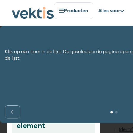
Producten
Alles voor
Standaardisatie
Gegevenselementen
Tarief presta
Klik op een item in de lijst. De geselecteerde pagina opent
Tarief prestatie 
de lijst.
Inho
Vind gegevens­
element
Identi