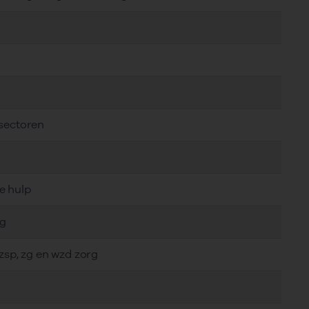
 sectoren
e hulp
rg
gzsp, zg en wzd zorg