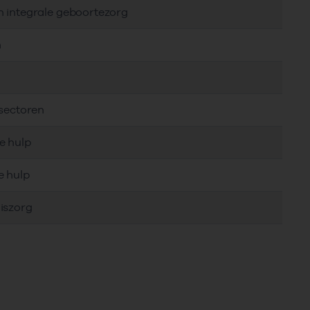
n integrale geboortezorg
n
 sectoren
e hulp
e hulp
iszorg