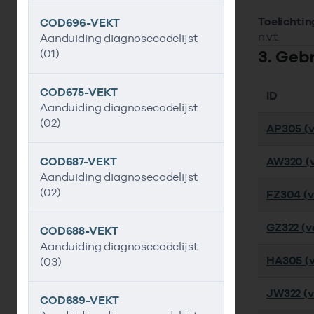
Toelichtin
COD696-VEKT
n.v.t.
Aanduiding diagnosecodelijst
3. Geb
(01)
COD675-VEKT
ID
Aanduiding diagnosecodelijst
(02)
AP305 (v
COD687-VEKT
AW320 (v
Aanduiding diagnosecodelijst
(02)
FZ304 (ve
GZ322 (ve
COD688-VEKT
Aanduiding diagnosecodelijst
HA305 (v
(03)
JW322 (v
COD689-VEKT