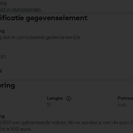
ing
ikt in standaarden
ntificatie gegevenselement
ing
dat in zijn totaliteit gedeclareerd is.
EK1
g
ering
Lengte
Patro
11
n.v.t.
ing
1/100 van gehanteerde valuta. Als er sprake is van de euro
it is 100 euro.