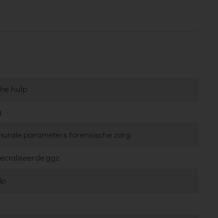
che hulp
g
murale parameters forensische zorg
ecialiseerde ggz
lp