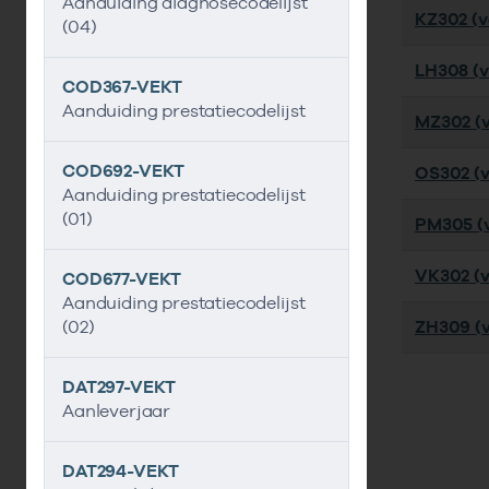
Aanduiding diagnosecodelijst
KZ302 (ve
(04)
LH308 (ve
COD367-VEKT
Aanduiding prestatiecodelijst
MZ302 (ve
COD692-VEKT
OS302 (ve
Aanduiding prestatiecodelijst
(01)
PM305 (v
VK302 (ve
COD677-VEKT
Aanduiding prestatiecodelijst
(02)
ZH309 (v
DAT297-VEKT
Aanleverjaar
DAT294-VEKT