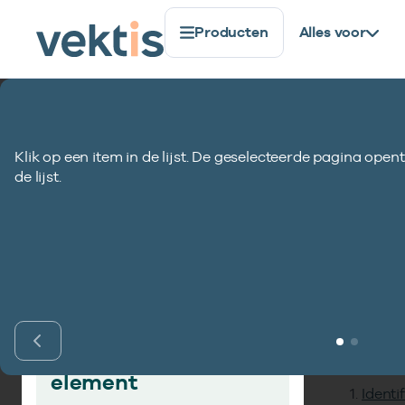
Producten
Alles voor
Standaardisatie
Gegevenselementen
Totaal inged
Klik op een item in de lijst. De geselecteerde pagina opent
Totaal ingediend
de lijst.
Inho
Vind gegevens­
element
Identi