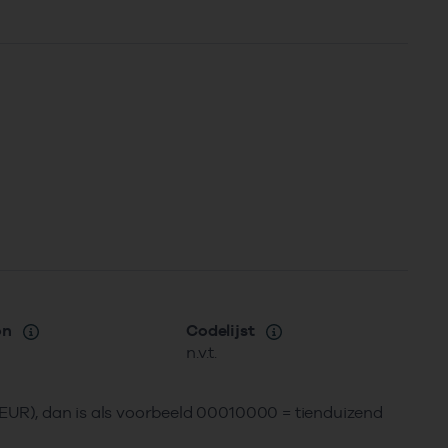
on
Codelijst
n.v.t.
 (EUR), dan is als voorbeeld 00010000 = tienduizend