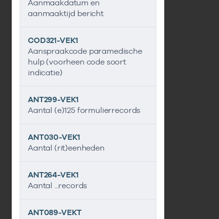
Aanmaakdatum en
aanmaaktijd bericht
COD321-VEK1
Aanspraakcode paramedische
hulp (voorheen code soort
indicatie)
ANT299-VEK1
Aantal (e)125 formulierrecords
ANT030-VEK1
Aantal (rit)eenheden
ANT264-VEK1
Aantal ...records
ANT089-VEKT