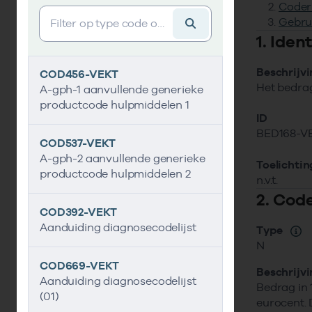
Coder
Vind gegevens&shy;element
Gebru
1. Ide
Beschrijv
COD456-VEKT
Het bedrag 
A-gph-1 aanvullende generieke
productcode hulpmiddelen 1
ID
BED168-V
COD537-VEKT
A-gph-2 aanvullende generieke
Toelichtin
productcode hulpmiddelen 2
n.v.t.
2. Cod
COD392-VEKT
Aanduiding diagnosecodelijst
Type
N
COD669-VEKT
Beschrijv
Aanduiding diagnosecodelijst
Bedrag in 
(01)
eurocent. D