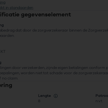
ing
ikt in standaarden
ntificatie gegevenselement
ing
bedrag dat door de zorgverzekeraar binnen de Zorgverzeke
waarden.
EKT
g
lingen door verzekerden, zijnde eigen betalingen conform
 bepalingen, worden niet tot schade voor de zorgverzekeraa
f no claim.
ering
Lengte
Patro
8
n.v.t.