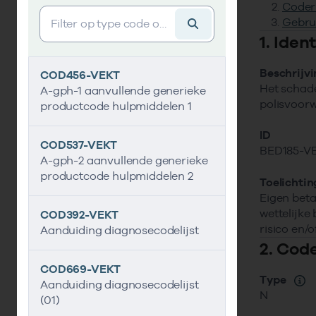
Coder
Vind gegevens&shy;element
Gebru
1. Ide
Beschrijv
COD456-VEKT
Het schade
A-gph-1 aanvullende generieke
polisvoor
productcode hulpmiddelen 1
ID
COD537-VEKT
BED185-V
A-gph-2 aanvullende generieke
productcode hulpmiddelen 2
Toelichtin
Eigen beta
wettelijke
COD392-VEKT
risico en/o
Aanduiding diagnosecodelijst
2. Cod
COD669-VEKT
Type
Aanduiding diagnosecodelijst
N
(01)