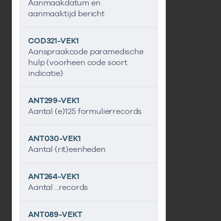
Aanmaakdatum en
aanmaaktijd bericht
COD321-VEK1
Aanspraakcode paramedische
hulp (voorheen code soort
indicatie)
ANT299-VEK1
Aantal (e)125 formulierrecords
ANT030-VEK1
Aantal (rit)eenheden
ANT264-VEK1
Aantal ...records
ANT089-VEKT