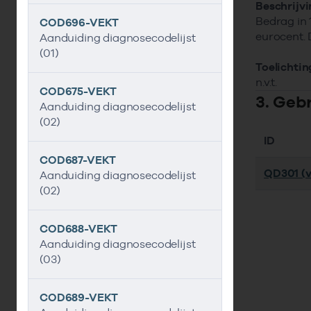
Beschrijv
Bedrag in 
COD696-VEKT
eurocent. D
Aanduiding diagnosecodelijst
(01)
Toelichtin
n.v.t.
COD675-VEKT
3. Geb
Aanduiding diagnosecodelijst
(02)
ID
COD687-VEKT
QD301 (ve
Aanduiding diagnosecodelijst
(02)
COD688-VEKT
Aanduiding diagnosecodelijst
(03)
COD689-VEKT