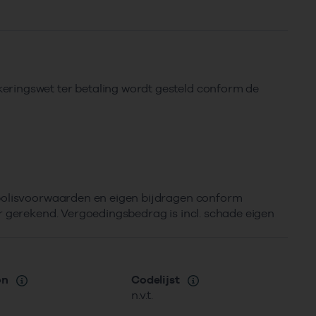
ringswet ter betaling wordt gesteld conform de
 polisvoorwaarden en eigen bijdragen conform
r gerekend. Vergoedingsbedrag is incl. schade eigen
on
Codelijst
n.v.t.