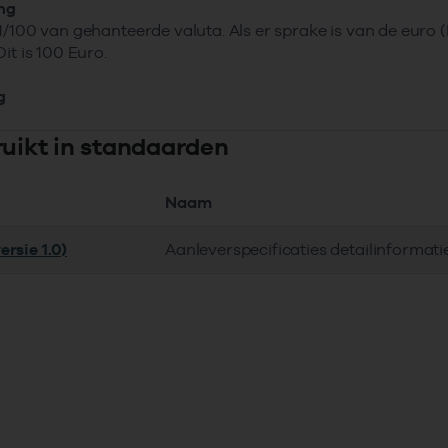
ing
1/100 van gehanteerde valuta. Als er sprake is van de euro
it is 100 Euro.
g
ruikt in standaarden
Naam
rsie 1.0)
Aanleverspecificaties detailinforma