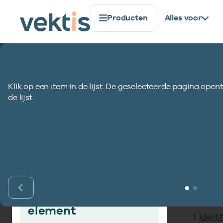
Producten
Alles voor
Standaardisatie
Gegevenselementen
Vergoedingsb
Klik op een item in de lijst. De geselecteerde pagina opent
Vergoedingsbedr
de lijst.
Inho
Vind gegevens­
element
Identi