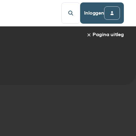
Inloggen
Pagina uitleg
a van een specifiek gegevenselement staat de naam van h
udsopgave van de pagina. Om direct naar een bepaalde par
afnaam en spring automatisch naar de informatie.
egevenselementen:
gegevenselement
tandaarden