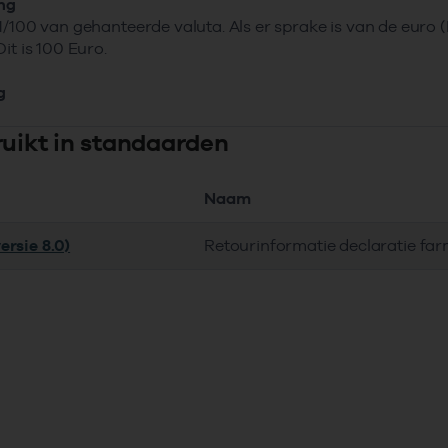
ing
1/100 van gehanteerde valuta. Als er sprake is van de euro
it is 100 Euro.
g
ruikt in standaarden
Naam
ersie 8.0)
Retourinformatie declaratie fa