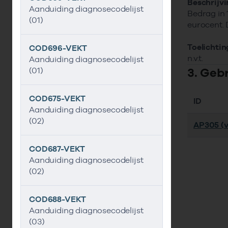
Beschrijv
Aanduiding diagnosecodelijst
Bedrag in 
(01)
eurocent. D
Toelichtin
COD696-VEKT
n.v.t.
Aanduiding diagnosecodelijst
3. Geb
(01)
COD675-VEKT
ID
Aanduiding diagnosecodelijst
(02)
AP305 (v
COD687-VEKT
Aanduiding diagnosecodelijst
(02)
COD688-VEKT
Aanduiding diagnosecodelijst
(03)