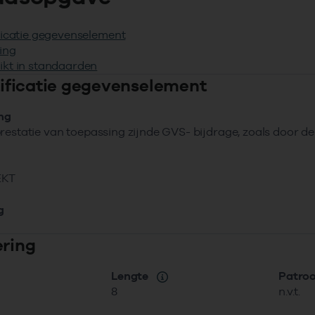
ficatie gegevenselement
ing
ikt in standaarden
ntificatie gegevenselement
ing
restatie van toepassing zijnde GVS- bijdrage, zoals door d
EKT
g
ering
Lengte
Patro
8
n.v.t.