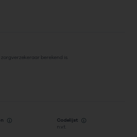
e zorgverzekeraar berekend is.
on
Codelijst
n.v.t.