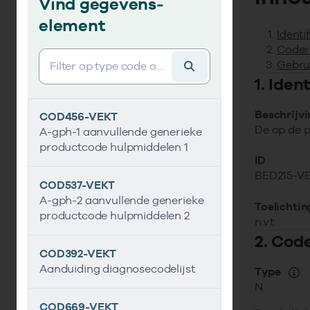
Vind gegevens­
element
Identi
Coder
Vind gegevens&shy;element
Gebru
1. Ide
Beschrijv
COD456-VEKT
De op de p
A-gph-1 aanvullende generieke
productcode hulpmiddelen 1
ID
BED215-V
COD537-VEKT
A-gph-2 aanvullende generieke
Toelichtin
productcode hulpmiddelen 2
n.v.t.
2. Cod
COD392-VEKT
Aanduiding diagnosecodelijst
Type
N
COD669-VEKT