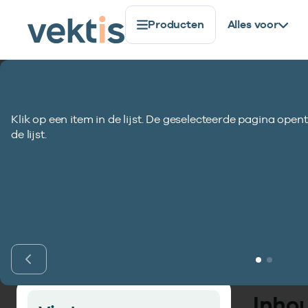
Producten
Alles voor
Standaardisatie
Gegevenselementen
Berekende gv
Klik op een item in de lijst. De geselecteerde pagina opent
Berekende gvs-bi
de lijst.
VEKT
Inho