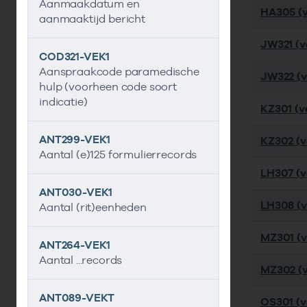
Aanmaakdatum en
HA305 (v
aanmaaktijd bericht
JW321 (ve
COD321-VEK1
Aanspraakcode paramedische
JW322 (v
hulp (voorheen code soort
indicatie)
KZ301 (ve
ANT299-VEK1
KZ302 (ve
Aantal (e)125 formulierrecords
LH307 (ve
ANT030-VEK1
LH308 (ve
Aantal (rit)eenheden
MZ301 (ve
ANT264-VEK1
Aantal ...records
MZ302 (ve
ANT089-VEKT
OS301 (ve