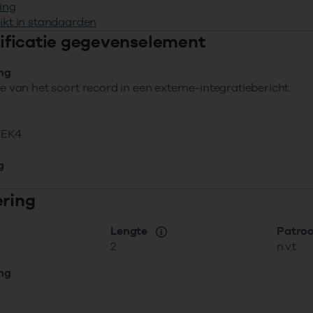
ing
ikt in standaarden
ntificatie gegevenselement
ing
tie van het soort record in een externe-integratiebericht.
VEK4
g
ering
Lengte
Patro
2
n.v.t.
ing