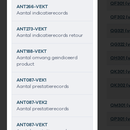
QF301 (ve
ANT266-VEKT
Aantal indicatierecords
QF302 (v
ANT273-VEKT
QG321 (ve
Aantal indicatierecords retour
QG322 (ve
ANT188-VEKT
Aantal omvang geindiceerd
QH301 (ve
product
QK301 (ve
ANT087-VEK1
QK302 (v
Aantal prestatierecords
ANT087-VEK2
QM301 (ve
Aantal prestatierecords
QP301 (ve
ANT087-VEKT