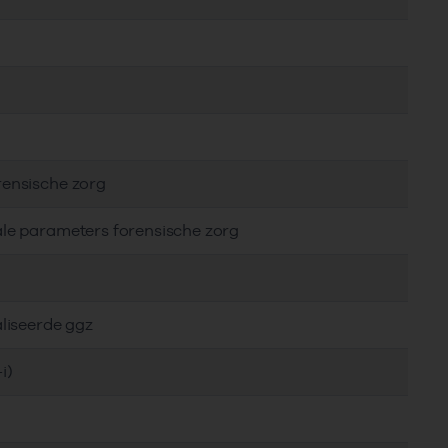
rensische zorg
ale parameters forensische zorg
aliseerde ggz
i)