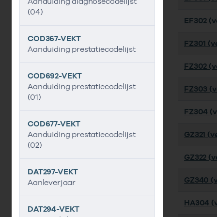
Aanduiding diagnosecodelijst
(04)
EF302 (ve
COD367-VEKT
FZ301 (ve
Aanduiding prestatiecodelijst
FZ302 (ve
COD692-VEKT
Aanduiding prestatiecodelijst
FZ303 (ve
(01)
FZ304 (ve
COD677-VEKT
Aanduiding prestatiecodelijst
GZ321 (ve
(02)
GZ322 (ve
DAT297-VEKT
GZ340 (v
Aanleverjaar
HA304 (v
DAT294-VEKT