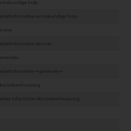
erloskundige hulp
elastinformatie verloskundige hulp
ervoer
elastinformatie vervoer
generiek>
elastinformatie <<generiek>>
dbc/ziekenhuiszorg
elast informatie dbc/ziekenhuiszorg