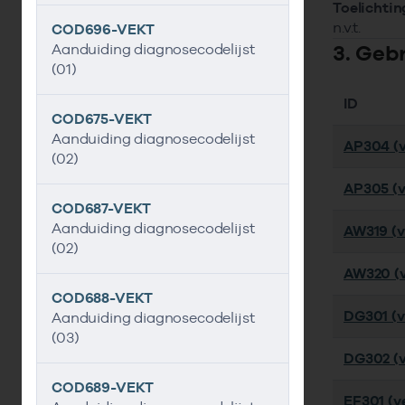
Toelichtin
n.v.t.
COD696-VEKT
3. Geb
Aanduiding diagnosecodelijst
(01)
ID
COD675-VEKT
Aanduiding diagnosecodelijst
AP304 (v
(02)
AP305 (v
COD687-VEKT
Aanduiding diagnosecodelijst
AW319 (ve
(02)
AW320 (v
COD688-VEKT
DG301 (ve
Aanduiding diagnosecodelijst
(03)
DG302 (v
COD689-VEKT
EF301 (ve