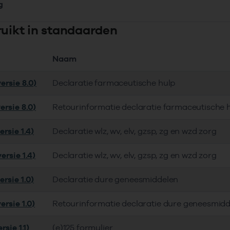
g
ruikt in standaarden
Naam
ersie 8.0)
Declaratie farmaceutische hulp
ersie 8.0)
Retourinformatie declaratie farmaceutische 
rsie 1.4)
Declaratie wlz, wv, elv, gzsp, zg en wzd zorg
ersie 1.4)
Declaratie wlz, wv, elv, gzsp, zg en wzd zorg
rsie 1.0)
Declaratie dure geneesmiddelen
ersie 1.0)
Retourinformatie declaratie dure geneesmid
rsie 1.1)
(e)125 formulier