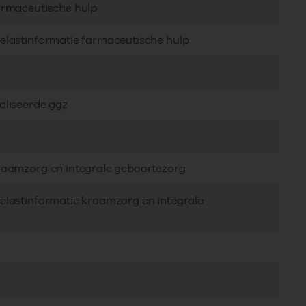
farmaceutische hulp
delastinformatie farmaceutische hulp
aliseerde ggz
kraamzorg en integrale geboortezorg
elastinformatie kraamzorg en integrale