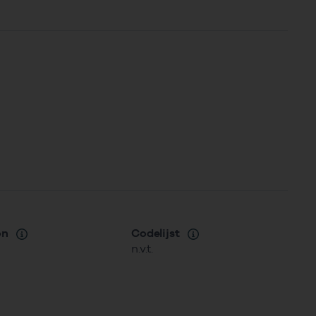
on
Codelijst
n.v.t.