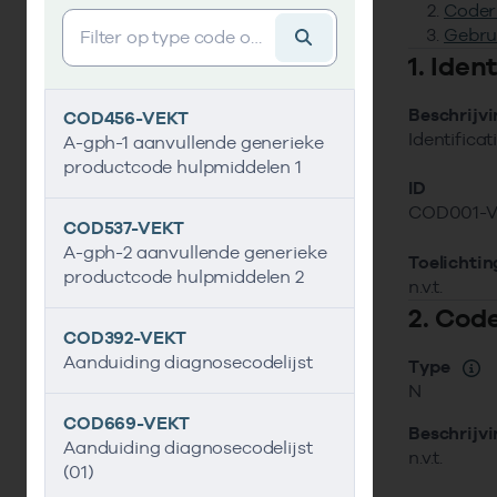
Coder
Vind gegevens&shy;element
Gebru
1. Ide
Beschrijv
COD456-VEKT
Identifica
A-gph-1 aanvullende generieke
productcode hulpmiddelen 1
ID
COD001-
COD537-VEKT
A-gph-2 aanvullende generieke
Toelichtin
productcode hulpmiddelen 2
n.v.t.
2. Cod
COD392-VEKT
Aanduiding diagnosecodelijst
Type
N
COD669-VEKT
Beschrijv
Aanduiding diagnosecodelijst
n.v.t.
(01)