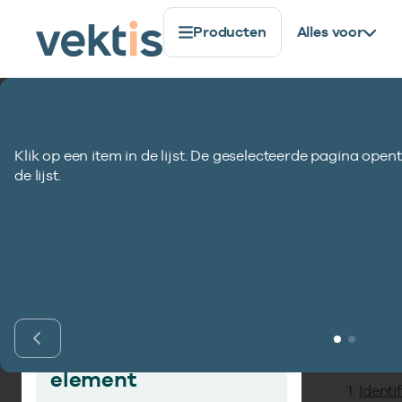
Producten
Alles voor
Standaardisatie
Gegevenselementen
Kenmerk rec
Klik op een item in de lijst. De geselecteerde pagina opent
Kenmerk record
de lijst.
Inho
Vind gegevens­
element
Identi