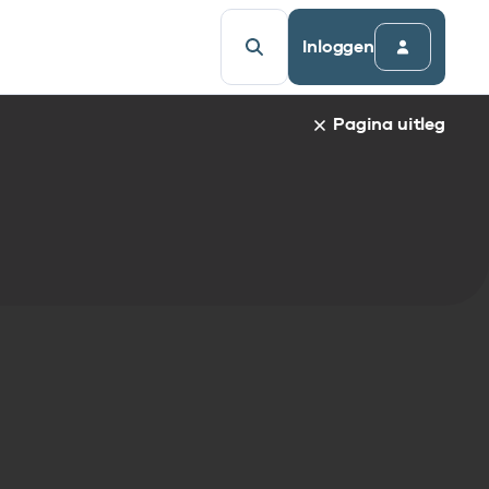
Inloggen
Pagina uitleg
a van een specifiek gegevenselement staat de naam van h
udsopgave van de pagina. Om direct naar een bepaalde par
afnaam en spring automatisch naar de informatie.
egevenselementen:
gegevenselement
tandaarden