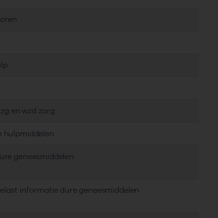
toren
lp
, zg en wzd zorg
em hulpmiddelen
 dure geneesmiddelen
delast informatie dure geneesmiddelen