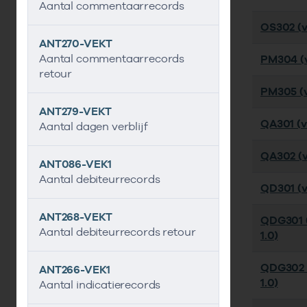
Aantal commentaarrecords
OS302 (ve
ANT270-VEKT
Aantal commentaarrecords
PM304 (v
retour
PM305 (v
ANT279-VEKT
QA301 (v
Aantal dagen verblijf
QA302 (v
ANT086-VEK1
Aantal debiteurrecords
QD301 (ve
ANT268-VEKT
QDG301 (
Aantal debiteurrecords retour
1.0)
QDG302 
ANT266-VEK1
1.0)
Aantal indicatierecords