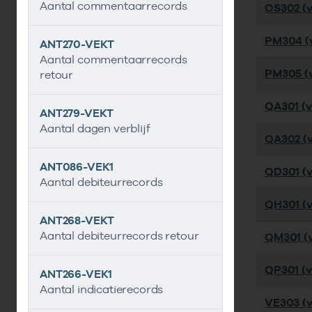
Aantal commentaarrecords
OS302 (ve
PM304 (v
ANT270-VEKT
Aantal commentaarrecords
PM305 (v
retour
QA301 (v
ANT279-VEKT
Aantal dagen verblijf
QA302 (v
ANT086-VEK1
QD301 (ve
Aantal debiteurrecords
QH301 (ve
ANT268-VEKT
Aantal debiteurrecords retour
QM301 (ve
QP301 (ve
ANT266-VEK1
Aantal indicatierecords
VE303 (v