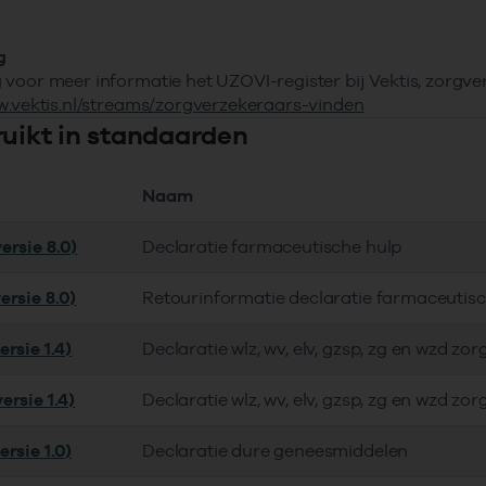
g
voor meer informatie het UZOVI-register bij Vektis, zorgv
w.vektis.nl/streams/zorgverzekeraars-vinden
ruikt in standaarden
Naam
ersie 8.0)
Declaratie farmaceutische hulp
ersie 8.0)
Retourinformatie declaratie farmaceutis
rsie 1.4)
Declaratie wlz, wv, elv, gzsp, zg en wzd zor
ersie 1.4)
Declaratie wlz, wv, elv, gzsp, zg en wzd zor
rsie 1.0)
Declaratie dure geneesmiddelen