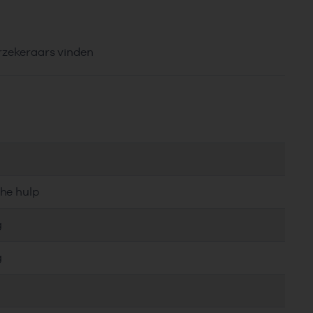
erzekeraars vinden
che hulp
g
g