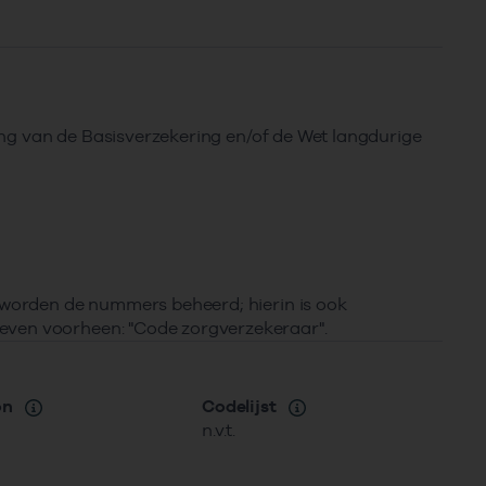
ring van de Basisverzekering en/of de Wet langdurige
r worden de nummers beheerd; hierin is ook
even voorheen: "Code zorgverzekeraar".
on
Codelijst
n.v.t.