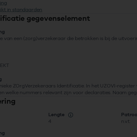
ing
ikt in standaarden
ntificatie gegevenselement
ing
tie van een (zorg)verzekeraar die betrokken is bij de uitvoe
VEKT
g
ieke ZOrgVerzekeraars Identificatie. In het UZOVI-registe
n welke nummers relevant zijn voor declaraties. Naam geg
ering
Lengte
Patro
4
n.v.t.
ing