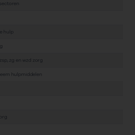
 sectoren
e hulp
rg
gzsp, zg en wzd zorg
steem hulpmiddelen
zorg