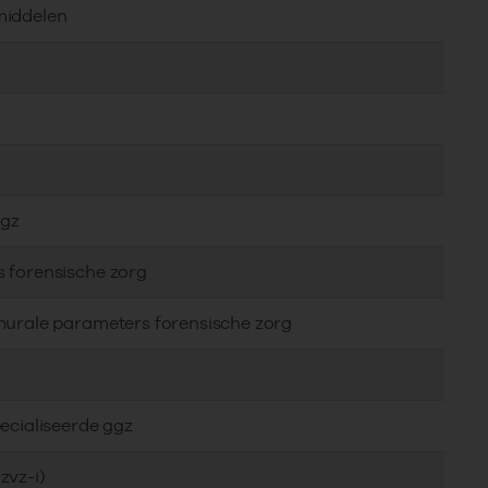
middelen
ggz
s forensische zorg
murale parameters forensische zorg
ecialiseerde ggz
zvz-i)