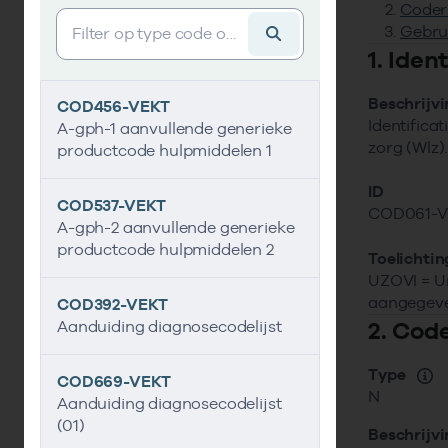
Coder
Vind gegevens&shy;element
Gebru
1. Ide
Beschrijv
COD456-VEKT
Identifica
A-gph-1 aanvullende generieke
zorg (Wlz).
productcode hulpmiddelen 1
ID
COD537-VEKT
COD061-
A-gph-2 aanvullende generieke
productcode hulpmiddelen 2
Toelichtin
UZOVI = Un
aangegeve
COD392-VEKT
2. Cod
Aanduiding diagnosecodelijst
Type
COD669-VEKT
N
Aanduiding diagnosecodelijst
(01)
Beschrijv