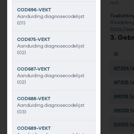
n.v.t.
COD696-VEKT
Toelichtin
Aanduiding diagnosecodelijst
Raadpleeg 
(01)
https://ww
3. Geb
COD675-VEKT
Aanduiding diagnosecodelijst
(02)
ID
AP304 (v
COD687-VEKT
Aanduiding diagnosecodelijst
(02)
AP305 (v
AW319 (ve
COD688-VEKT
Aanduiding diagnosecodelijst
AW320 (v
(03)
DG301 (ve
COD689-VEKT