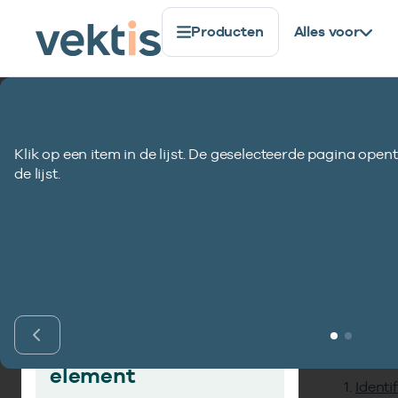
Producten
Alles voor
Standaardisatie
Gegevenselementen
Uzovi-numme
Klik op een item in de lijst. De geselecteerde pagina opent
Uzovi-nummer C
de lijst.
Inho
Vind gegevens­
element
Identi