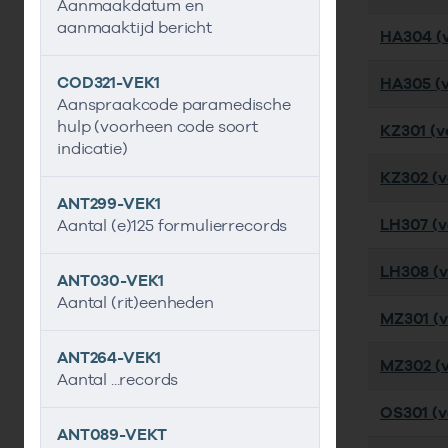
Aanmaakdatum en
aanmaaktijd bericht
HA304 (v
COD321-VEK1
HA305 (v
Aanspraakcode paramedische
hulp (voorheen code soort
KZ301 (ve
indicatie)
KZ302 (ve
ANT299-VEK1
LH307 (ve
Aantal (e)125 formulierrecords
LH308 (ve
ANT030-VEK1
Aantal (rit)eenheden
MZ301 (ve
ANT264-VEK1
MZ302 (ve
Aantal ...records
OS301 (ve
ANT089-VEKT