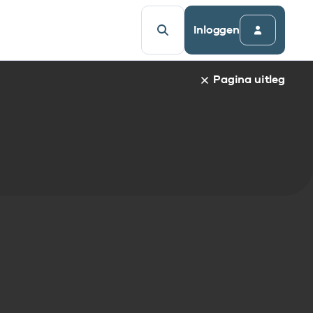
Inloggen
Pagina uitleg
a van een specifiek gegevenselement staat de naam van h
udsopgave van de pagina. Om direct naar een bepaalde par
afnaam en spring automatisch naar de informatie.
egevenselementen:
gegevenselement
tandaarden