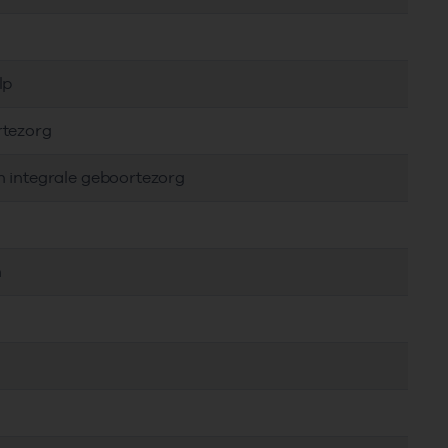
lp
rtezorg
n integrale geboortezorg
n