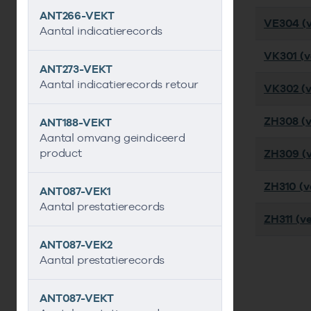
ANT266-VEKT
VE304 (v
Aantal indicatierecords
VK301 (ve
ANT273-VEKT
Aantal indicatierecords retour
VK302 (ve
ZH308 (v
ANT188-VEKT
Aantal omvang geindiceerd
product
ZH309 (v
ZH310 (ve
ANT087-VEK1
Aantal prestatierecords
ZH311 (ve
ANT087-VEK2
Aantal prestatierecords
ANT087-VEKT