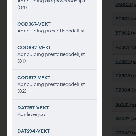
Aanduiding diagnosecodelijst
DG302 (v
(04)
EF301 (ve
COD367-VEKT
Aanduiding prestatiecodelijst
EF302 (ve
FZ301 (ve
COD692-VEKT
Aanduiding prestatiecodelijst
(01)
FZ302 (ve
FZ303 (ve
COD677-VEKT
Aanduiding prestatiecodelijst
FZ304 (ve
(02)
GZ321 (ve
DAT297-VEKT
Aanleverjaar
GZ322 (ve
DAT294-VEKT
GZ340 (v