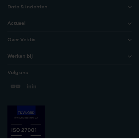
Data & inzichten
Actueel
Over Vektis
Werken bij
Volg ons