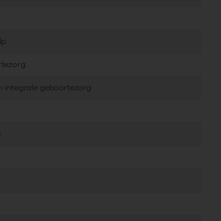
lp
rtezorg
n integrale geboortezorg
n