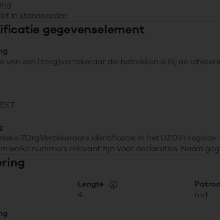
ing
ikt in standaarden
ntificatie gegevenselement
ing
tie van een (zorg)verzekeraar die betrokken is bij de uitvoe
VEKT
g
ieke ZOrgVerzekeraars Identificatie. In het UZOVI-registe
n welke nummers relevant zijn voor declaraties. Naam geg
ering
Lengte
Patro
4
n.v.t.
ing