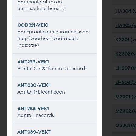
Aanmaakdatum en
aanmaaktijd bericht
HA304 (v
COD321-VEK1
HA305 (v
Aanspraakcode paramedische
hulp (voorheen code soort
KZ301 (ve
indicatie)
KZ302 (ve
ANT299-VEK1
LH307 (ve
Aantal (e)125 formulierrecords
LH308 (ve
ANT030-VEK1
Aantal (rit)eenheden
MZ301 (ve
ANT264-VEK1
MZ302 (ve
Aantal ...records
OS301 (ve
ANT089-VEKT