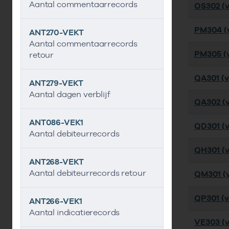
Aantal commentaarrecords
OS302 (ve
PM304 (v
ANT270-VEKT
Aantal commentaarrecords
PM305 (v
retour
QA301 (v
ANT279-VEKT
Aantal dagen verblijf
QA302 (v
ANT086-VEK1
QD301 (ve
Aantal debiteurrecords
QH301 (ve
ANT268-VEKT
Aantal debiteurrecords retour
QM301 (ve
QP301 (ve
ANT266-VEK1
Aantal indicatierecords
VE303 (v