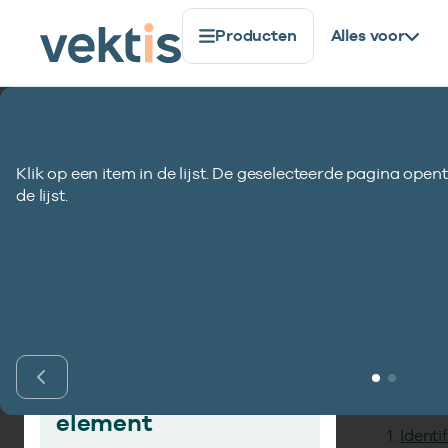
Producten
Alles voor
Standaardisatie
Gegevenselementen
Uzovi-numme
Klik op een item in de lijst. De geselecteerde pagina opent
Uzovi-nummer C
de lijst.
Inho
Vind gegevens­
element
Identi