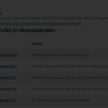
g
voor meer informatie het UZOVI-register bij Vektis, zorgv
w.vektis.nl/streams/zorgverzekeraars-vinden
ruikt in standaarden
Naam
ersie 8.0)
Declaratie farmaceutische hulp
ersie 8.0)
Retourinformatie declaratie farmaceutis
rsie 1.4)
Declaratie wlz, wv, elv, gzsp, zg en wzd zor
ersie 1.4)
Declaratie wlz, wv, elv, gzsp, zg en wzd zor
rsie 1.0)
Declaratie dure geneesmiddelen