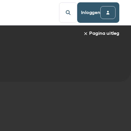
Inloggen
Pagina uitleg
a van een specifiek gegevenselement staat de naam van h
udsopgave van de pagina. Om direct naar een bepaalde par
afnaam en spring automatisch naar de informatie.
egevenselementen:
gegevenselement
tandaarden