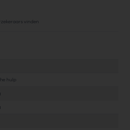
erzekeraars vinden
che hulp
g
g