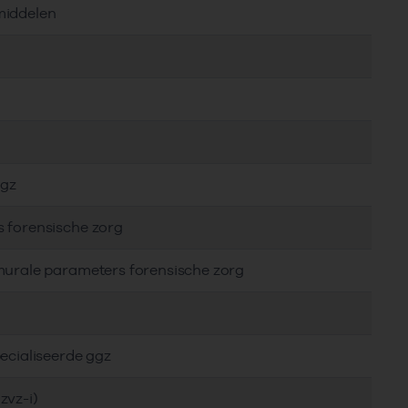
middelen
ggz
s forensische zorg
murale parameters forensische zorg
ecialiseerde ggz
zvz-i)