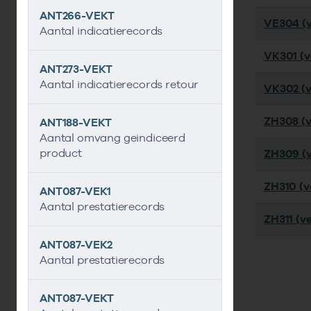
ANT266-VEKT
VE304 (v
Aantal indicatierecords
VK301 (ve
ANT273-VEKT
Aantal indicatierecords retour
VK302 (ve
ZH308 (v
ANT188-VEKT
Aantal omvang geindiceerd
product
ZH309 (v
ZH310 (ve
ANT087-VEK1
Aantal prestatierecords
ZH311 (ve
ANT087-VEK2
Aantal prestatierecords
ANT087-VEKT