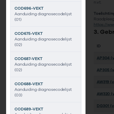
n.v.t.
COD696-VEKT
Toelichtin
Aanduiding diagnosecodelijst
Raadpleeg 
(01)
https://ww
3. Geb
COD675-VEKT
Aanduiding diagnosecodelijst
(02)
ID
AP304 (v
COD687-VEKT
Aanduiding diagnosecodelijst
(02)
AP305 (v
AW319 (ve
COD688-VEKT
Aanduiding diagnosecodelijst
AW320 (v
(03)
DG301 (ve
COD689-VEKT