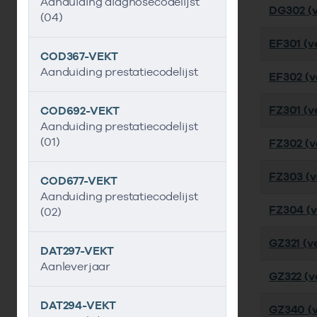
Aanduiding diagnosecodelijst
DG302 (v
(04)
EF301 (ve
COD367-VEKT
Aanduiding prestatiecodelijst
EF302 (ve
FZ301 (ve
COD692-VEKT
Aanduiding prestatiecodelijst
(01)
FZ302 (ve
FZ303 (ve
COD677-VEKT
Aanduiding prestatiecodelijst
FZ304 (ve
(02)
GZ321 (ve
DAT297-VEKT
Aanleverjaar
GZ322 (ve
DAT294-VEKT
GZ340 (v