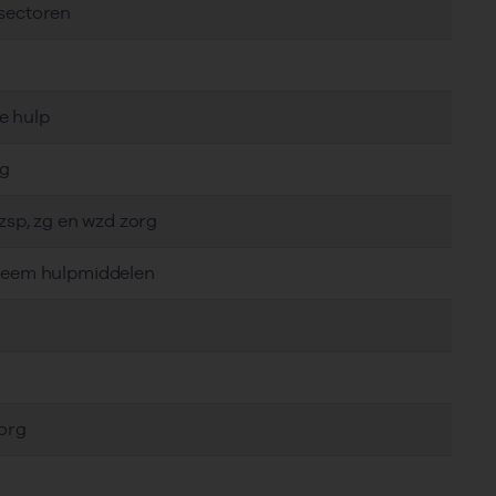
 sectoren
e hulp
rg
gzsp, zg en wzd zorg
steem hulpmiddelen
zorg