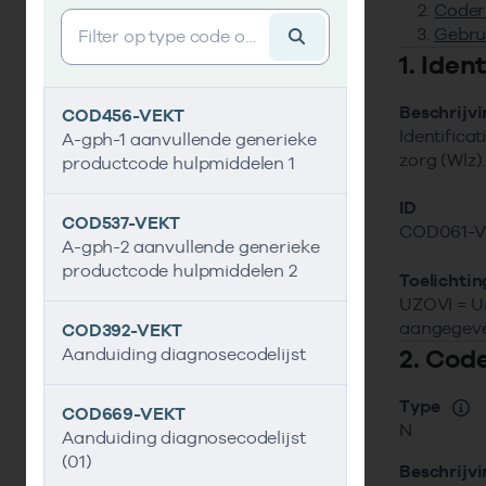
Coder
Vind gegevens&shy;element
Gebru
1. Ide
Beschrijv
COD456-VEKT
Identifica
A-gph-1 aanvullende generieke
zorg (Wlz).
productcode hulpmiddelen 1
ID
COD537-VEKT
COD061-
A-gph-2 aanvullende generieke
productcode hulpmiddelen 2
Toelichtin
UZOVI = Un
aangegeve
COD392-VEKT
2. Cod
Aanduiding diagnosecodelijst
Type
COD669-VEKT
N
Aanduiding diagnosecodelijst
(01)
Beschrijv