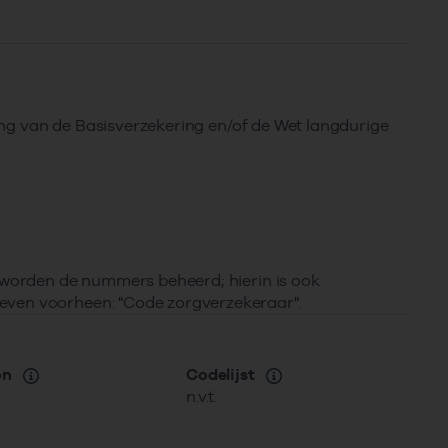
ring van de Basisverzekering en/of de Wet langdurige
r worden de nummers beheerd; hierin is ook
even voorheen: "Code zorgverzekeraar".
on
Codelijst
n.v.t.