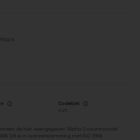
tig is.
on
Codelijst
n.v.t.
lgemeen de hier weergegeven 'Alpha-2 countrycode'
888. Dit is in overeenstemming met ISO 3166.