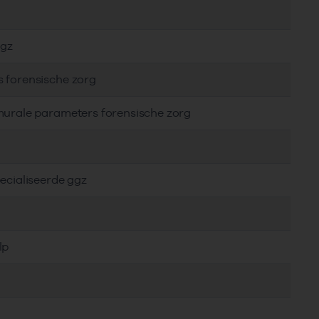
ggz
s forensische zorg
murale parameters forensische zorg
ecialiseerde ggz
lp