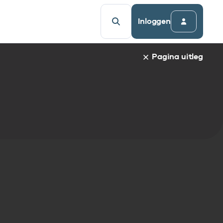
Inloggen
Pagina uitleg
a van een specifiek gegevenselement staat de naam van h
udsopgave van de pagina. Om direct naar een bepaalde par
afnaam en spring automatisch naar de informatie.
egevenselementen:
gegevenselement
tandaarden