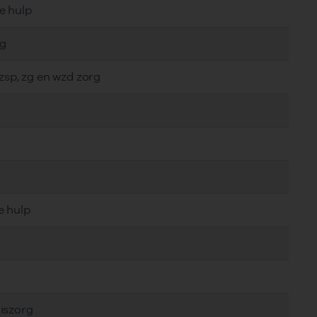
e hulp
rg
gzsp, zg en wzd zorg
e hulp
iszorg