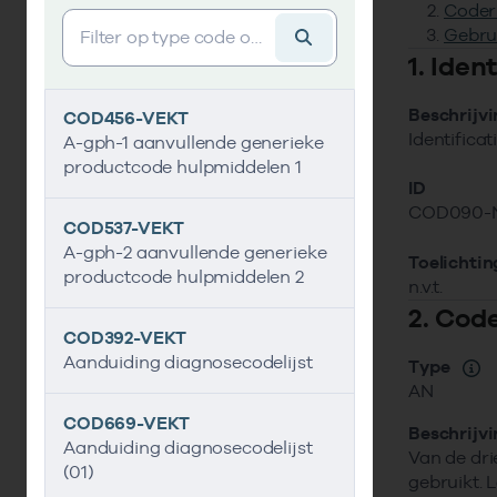
Coder
Vind gegevens&shy;element
Gebru
1. Ide
Beschrijv
COD456-VEKT
Identifica
A-gph-1 aanvullende generieke
productcode hulpmiddelen 1
ID
COD090-
COD537-VEKT
A-gph-2 aanvullende generieke
Toelichtin
productcode hulpmiddelen 2
n.v.t.
2. Cod
COD392-VEKT
Aanduiding diagnosecodelijst
Type
AN
COD669-VEKT
Beschrijv
Aanduiding diagnosecodelijst
Van de dri
(01)
gebruikt. 