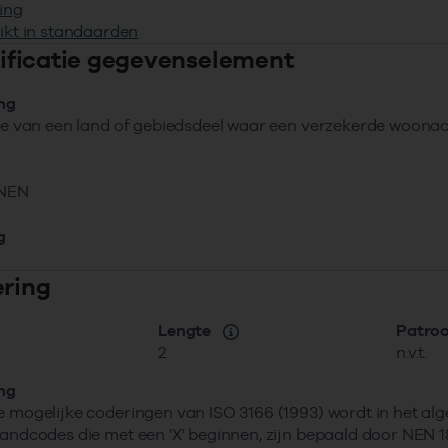
ing
ikt in standaarden
ntificatie gegevenselement
ing
tie van een land of gebiedsdeel waar een verzekerde woonach
NEN
g
ering
Lengte
Patro
2
n.v.t.
ing
e mogelijke coderingen van ISO 3166 (1993) wordt in het a
Landcodes die met een 'X' beginnen, zijn bepaald door NEN 1