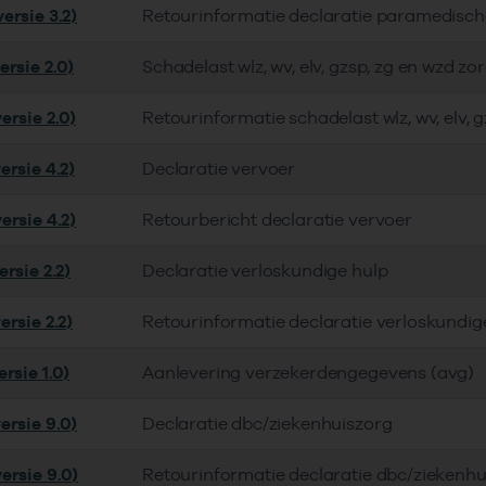
ersie 3.2)
Retourinformatie declaratie paramedisch
ersie 2.0)
Schadelast wlz, wv, elv, gzsp, zg en wzd zo
ersie 2.0)
Retourinformatie schadelast wlz, wv, elv, 
ersie 4.2)
Declaratie vervoer
ersie 4.2)
Retourbericht declaratie vervoer
rsie 2.2)
Declaratie verloskundige hulp
rsie 2.2)
Retourinformatie declaratie verloskundig
rsie 1.0)
Aanlevering verzekerdengegevens (avg)
ersie 9.0)
Declaratie dbc/ziekenhuiszorg
ersie 9.0)
Retourinformatie declaratie dbc/ziekenhu