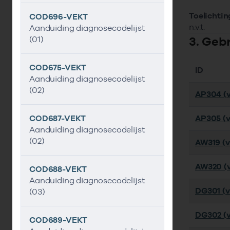
Toelichtin
COD696-VEKT
n.v.t.
Aanduiding diagnosecodelijst
3. Geb
(01)
COD675-VEKT
ID
Aanduiding diagnosecodelijst
(02)
AP304 (v
COD687-VEKT
AP305 (v
Aanduiding diagnosecodelijst
(02)
AW319 (ve
AW320 (v
COD688-VEKT
Aanduiding diagnosecodelijst
DG301 (ve
(03)
DG302 (v
COD689-VEKT