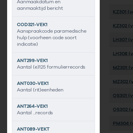
Aanmaakdatum en
aanmaaktijd bericht
KZ301 (ve
COD321-VEK1
KZ302 (ve
Aanspraakcode paramedische
hulp (voorheen code soort
LH307 (ve
indicatie)
LH308 (ve
ANT299-VEK1
Aantal (e)125 formulierrecords
MZ301 (ve
MZ302 (ve
ANT030-VEK1
Aantal (rit)eenheden
OS301 (ve
ANT264-VEK1
OS302 (ve
Aantal ...records
PM304 (v
ANT089-VEKT