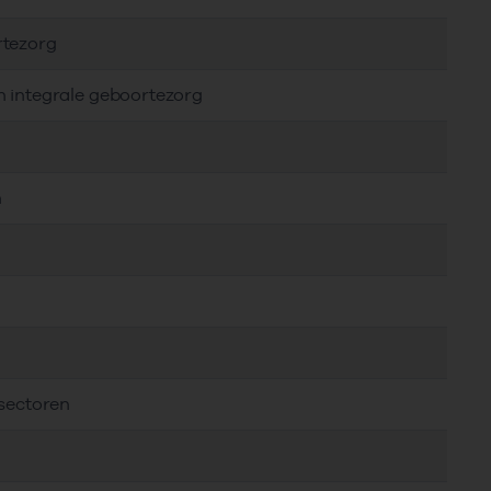
rtezorg
n integrale geboortezorg
n
 sectoren