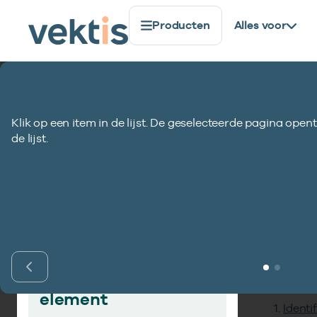
Producten
Alles voor
Standaardisatie
Gegevenselementen
Code land v
Klik op een item in de lijst. De geselecteerde pagina opent
Code land verze
de lijst.
Inho
Vind gegevens­
element
Identi