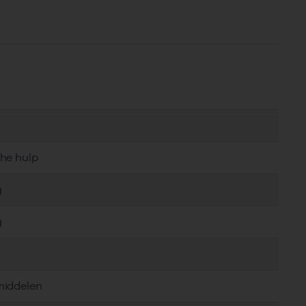
che hulp
g
g
middelen