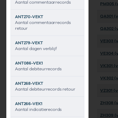
Aantal commentaarrecords
PM305 (v
QA301 (v
ANT270-VEKT
Aantal commentaarrecords
retour
QA302 (v
VE303 (v
ANT279-VEKT
Aantal dagen verblijf
VE304 (v
ANT086-VEK1
VK301 (ve
Aantal debiteurrecords
VK302 (ve
ANT268-VEKT
Aantal debiteurrecords retour
VZ301 (ve
ZH308 (v
ANT266-VEK1
Aantal indicatierecords
ZH309 (v