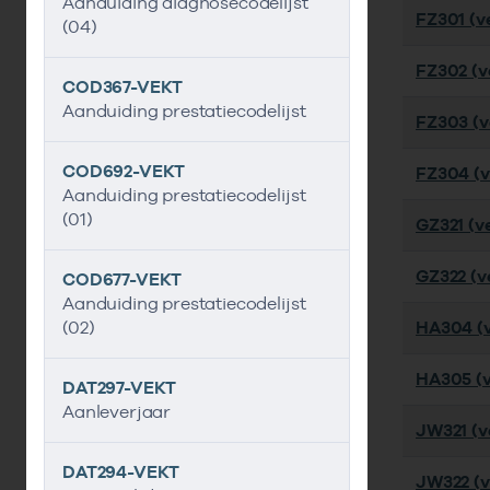
Aanduiding diagnosecodelijst
FZ301 (ve
(04)
FZ302 (ve
COD367-VEKT
Aanduiding prestatiecodelijst
FZ303 (ve
COD692-VEKT
FZ304 (ve
Aanduiding prestatiecodelijst
(01)
GZ321 (ve
GZ322 (ve
COD677-VEKT
Aanduiding prestatiecodelijst
(02)
HA304 (v
HA305 (v
DAT297-VEKT
Aanleverjaar
JW321 (ve
DAT294-VEKT
JW322 (v