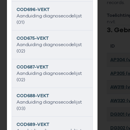
records.
COD696-VEKT
Toelichtin
Aanduiding diagnosecodelijst
n.v.t.
(01)
3. Geb
COD675-VEKT
Aanduiding diagnosecodelijst
ID
(02)
AP304 (v
COD687-VEKT
Aanduiding diagnosecodelijst
AP305 (v
(02)
AW319 (ve
COD688-VEKT
AW320 (v
Aanduiding diagnosecodelijst
(03)
DG301 (ve
COD689-VEKT
DG302 (v