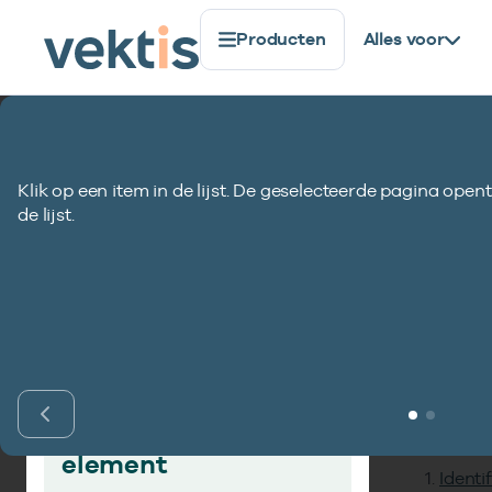
Producten
Alles voor
Standaardisatie
Gegevenselementen
Doorsturen t
Klik op een item in de lijst. De geselecteerde pagina opent
Doorsturen toeg
de lijst.
Inho
Vind gegevens­
element
Identi