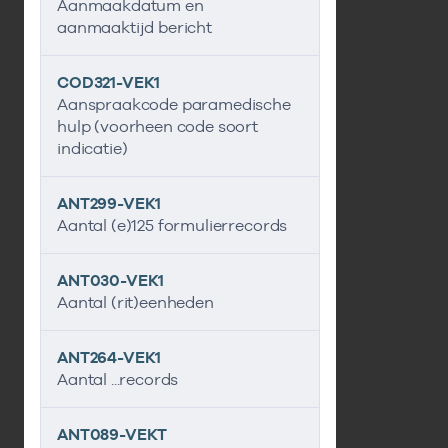
Aanmaakdatum en
aanmaaktijd bericht
COD321-VEK1
Aanspraakcode paramedische
hulp (voorheen code soort
indicatie)
ANT299-VEK1
Aantal (e)125 formulierrecords
ANT030-VEK1
Aantal (rit)eenheden
ANT264-VEK1
Aantal ...records
ANT089-VEKT