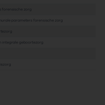
s forensische zorg
murale parameters forensische zorg
rtezorg
n integrale geboortezorg
iszorg