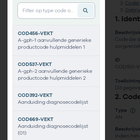
Coder
Vind gegevens&shy;element
Gebru
1. Ide
Beschrijv
COD456-VEKT
Code die a
A-gph-1 aanvullende generieke
zorgverzek
productcode hulpmiddelen 1
ID
COD537-VEKT
COD150-V
A-gph-2 aanvullende generieke
productcode hulpmiddelen 2
Toelichtin
Dit gegeve
2. Cod
COD392-VEKT
Aanduiding diagnosecodelijst
Type
AN
COD669-VEKT
Aanduiding diagnosecodelijst
Beschrijv
(01)
Indien het