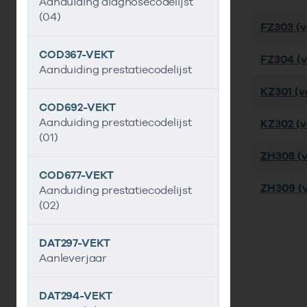
Aanduiding diagnosecodelijst
(04)
FZ303 (ve
COD367-VEKT
FZ304 (ve
Aanduiding prestatiecodelijst
KZ301 (ve
COD692-VEKT
Aanduiding prestatiecodelijst
KZ302 (ve
(01)
ZH308 (v
COD677-VEKT
ZH309 (v
Aanduiding prestatiecodelijst
(02)
DAT297-VEKT
Aanleverjaar
DAT294-VEKT