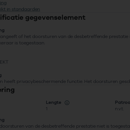
ing
ikt in standaarden
ntificatie gegevenselement
ing
angeeft of het doorsturen van de desbetreffende prestati
eraar is toegestaan.
EKT
g
n heeft privacybeschermende functie. Het doorsturen gesc
ering
Lengte
Patro
1
n.v.t.
ing
 doorsturen van de desbetreffende prestatie niet is toeges