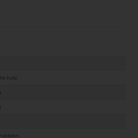
che hulp
g
g
middelen