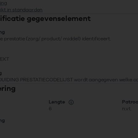
ing
ikt in standaarden
ntificatie gegevenselement
ing
e prestatie (zorg/ product/ middel) identificeert.
VEKT
g
DUIDING PRESTATIECODELIJST wordt aangegeven welke codel
ering
Lengte
Patro
6
n.v.t.
ing