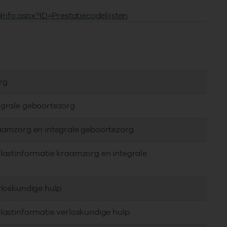
ebInfo.aspx?ID=Prestatiecodelijsten
rg
egrale geboortezorg
raamzorg en integrale geboortezorg
lastinformatie kraamzorg en integrale
rloskundige hulp
lastinformatie verloskundige hulp