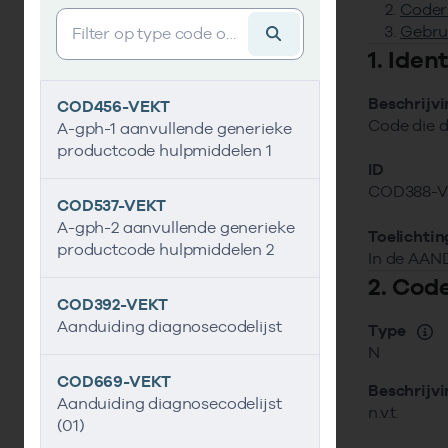
Coder
Vind gegevens&shy;element
Gebru
1. Ide
Beschrijv
COD456-VEKT
Code die d
A-gph-1 aanvullende generieke
productcode hulpmiddelen 1
ID
COD388-
COD537-VEKT
A-gph-2 aanvullende generieke
Toelichtin
productcode hulpmiddelen 2
In de AAN
2. Cod
COD392-VEKT
Aanduiding diagnosecodelijst
Type
N
COD669-VEKT
Beschrijv
Aanduiding diagnosecodelijst
n.v.t.
(01)