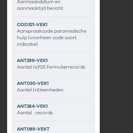
Aanmaakdatum en
aanmaaktijd bericht
COD321-VEK1
Aanspraakcode paramedische
hulp (voorheen code soort
indicatie)
ANT299-VEK1
Aantal (e)125 formulierrecords
ANT030-VEK1
Aantal (rit)eenheden
ANT264-VEK1
Aantal ...records
ANT089-VEKT