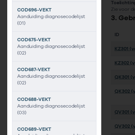
Toelichtin
Zie voor d
COD696-VEKT
3. Geb
Aanduiding diagnosecodelijst
(01)
ID
COD675-VEKT
Aanduiding diagnosecodelijst
KZ301 (ve
(02)
KZ302 (ve
COD687-VEKT
Aanduiding diagnosecodelijst
QK301 (ve
(02)
QK302 (v
COD688-VEKT
Aanduiding diagnosecodelijst
QV301 (ve
(03)
QV302 (v
COD689-VEKT