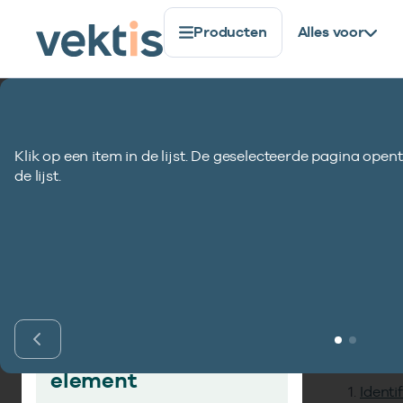
Producten
Alles voor
Standaardisatie
Gegevenselementen
Prestatiecod
Klik op een item in de lijst. De geselecteerde pagina opent
Prestatiecode C
de lijst.
Inho
Vind gegevens­
element
Identi