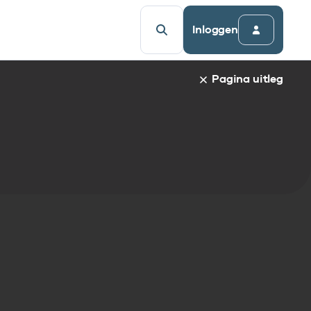
Inloggen
Pagina uitleg
a van een specifiek gegevenselement staat de naam van h
udsopgave van de pagina. Om direct naar een bepaalde par
afnaam en spring automatisch naar de informatie.
egevenselementen:
gegevenselement
tandaarden