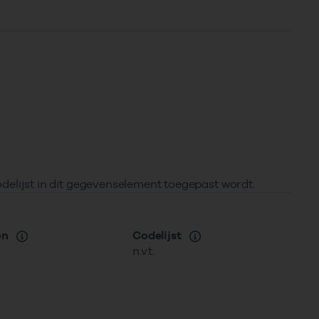
ijst in dit gegevenselement toegepast wordt.
on
Codelijst
n.v.t.