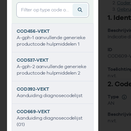
Coder
Vind gegevens&shy;element
Gebru
1. Ide
Beschrijv
COD456-VEKT
Indicatie d
A-gph-1 aanvullende generieke
productcode hulpmiddelen 1
ID
COD609-
COD537-VEKT
A-gph-2 aanvullende generieke
Toelichtin
productcode hulpmiddelen 2
n.v.t.
2. Cod
COD392-VEKT
Aanduiding diagnosecodelijst
Type
AN
COD669-VEKT
Beschrijv
Aanduiding diagnosecodelijst
n.v.t.
(01)