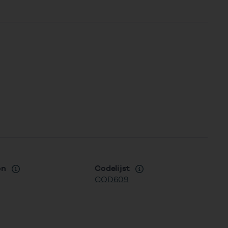
on
Codelijst
COD609