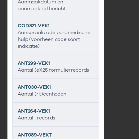
Aanmaakdatum en
aanmaaktijd bericht
COD321-VEK1
Aanspraakcode paramedische
hulp (voorheen code soort
indicatie)
ANT299-VEK1
Aantal (e)125 formulierrecords
ANT030-VEK1
Aantal (rit)eenheden
ANT264-VEK1
Aantal ...records
ANT089-VEKT