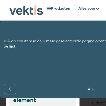
Producten
Alles voor
Standaardisatie
Gegevenselementen
Indicatie in
Klik op een item in de lijst. De geselecteerde pagina opent
Indicatie inform
de lijst.
Inho
Vind gegevens­
element
Identi