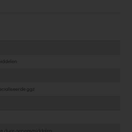
middelen
ecialiseerde ggz
tie dure geneesmiddelen