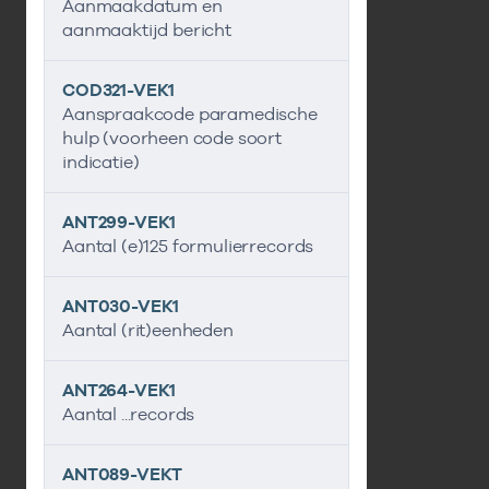
Aanmaakdatum en
aanmaaktijd bericht
COD321-VEK1
Aanspraakcode paramedische
hulp (voorheen code soort
indicatie)
ANT299-VEK1
Aantal (e)125 formulierrecords
ANT030-VEK1
Aantal (rit)eenheden
ANT264-VEK1
Aantal ...records
ANT089-VEKT