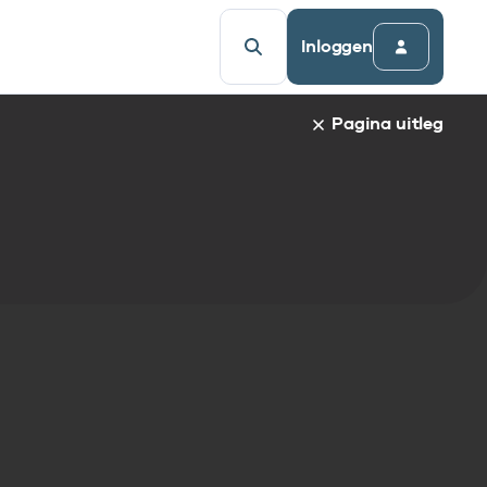
Inloggen
Pagina uitleg
a van een specifiek gegevenselement staat de naam van h
udsopgave van de pagina. Om direct naar een bepaalde par
afnaam en spring automatisch naar de informatie.
egevenselementen:
gegevenselement
tandaarden