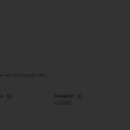
atie wordt aangeboden.
on
Codelijst
COD651