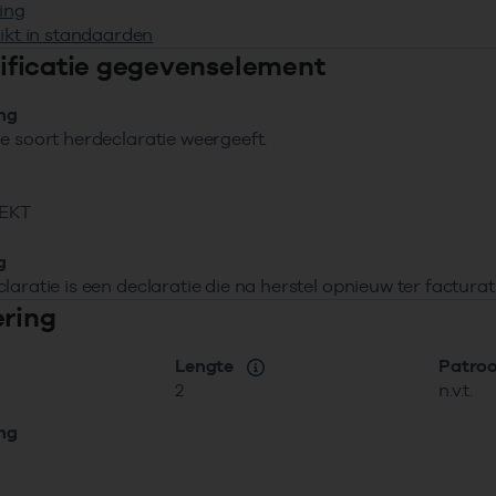
ing
ikt in standaarden
ntificatie gegevenselement
ing
e soort herdeclaratie weergeeft.
EKT
g
laratie is een declaratie die na herstel opnieuw ter factur
ering
Lengte
Patro
2
n.v.t.
ing