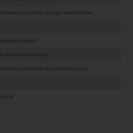
chadelast informatie dure geneesmiddelen
ecialiseerde ggz
ie dbc/ziekenhuiszorg
hadelast informatie dbc/ziekenhuiszorg
iszorg