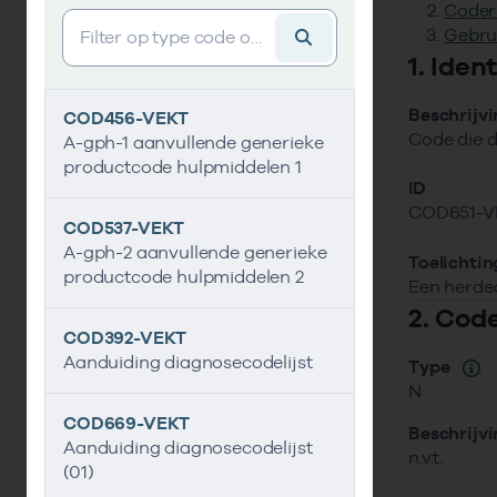
Coder
Vind gegevens&shy;element
Gebru
1. Ide
Beschrijv
COD456-VEKT
Code die d
A-gph-1 aanvullende generieke
productcode hulpmiddelen 1
ID
COD651-V
COD537-VEKT
A-gph-2 aanvullende generieke
Toelichtin
productcode hulpmiddelen 2
Een herdec
2. Cod
COD392-VEKT
Aanduiding diagnosecodelijst
Type
N
COD669-VEKT
Beschrijv
Aanduiding diagnosecodelijst
n.v.t.
(01)