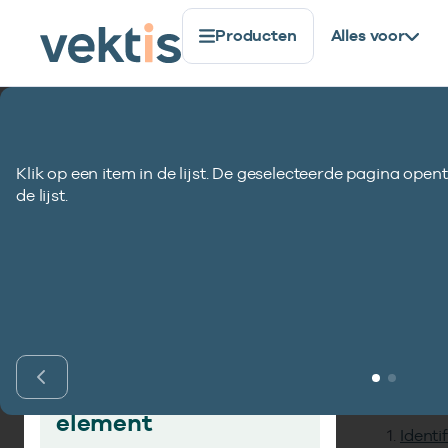
Producten
Alles voor
Standaardisatie
Gegevenselementen
Code herdecl
Klik op een item in de lijst. De geselecteerde pagina opent
Code herdeclara
de lijst.
Inho
Vind gegevens­
element
Identi