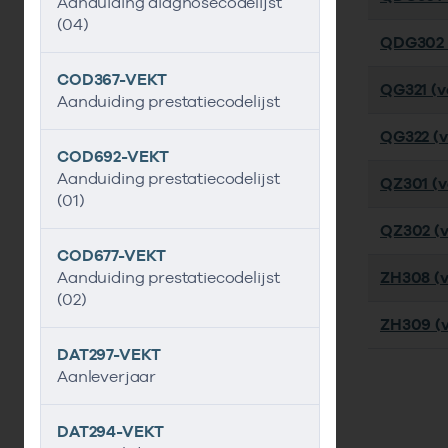
Aanduiding diagnosecodelijst
(04)
QDG302 (
COD367-VEKT
QG321 (ve
Aanduiding prestatiecodelijst
QG322 (ve
COD692-VEKT
Aanduiding prestatiecodelijst
QZ301 (ve
(01)
QZ302 (v
COD677-VEKT
Aanduiding prestatiecodelijst
ZH308 (v
(02)
ZH309 (v
DAT297-VEKT
Aanleverjaar
DAT294-VEKT