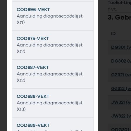
Toelichtin
n.v.t.
COD696-VEKT
3. Geb
Aanduiding diagnosecodelijst
(01)
ID
COD675-VEKT
Aanduiding diagnosecodelijst
DG301 (ve
(02)
DG302 (v
COD687-VEKT
Aanduiding diagnosecodelijst
GZ321 (ve
(02)
GZ322 (ve
COD688-VEKT
JW321 (ve
Aanduiding diagnosecodelijst
(03)
JW322 (v
COD689-VEKT
QDG301 (