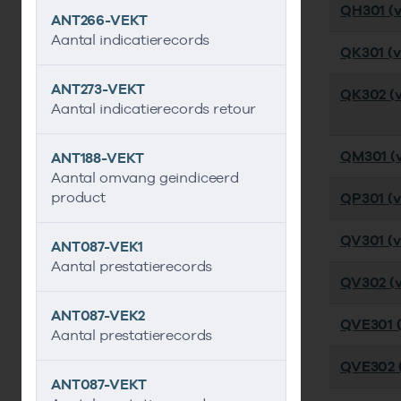
QH301 (ve
ANT266-VEKT
Aantal indicatierecords
QK301 (ve
ANT273-VEKT
QK302 (v
Aantal indicatierecords retour
QM301 (ve
ANT188-VEKT
Aantal omvang geindiceerd
product
QP301 (ve
QV301 (ve
ANT087-VEK1
Aantal prestatierecords
QV302 (v
ANT087-VEK2
QVE301 (
Aantal prestatierecords
QVE302 (
ANT087-VEKT