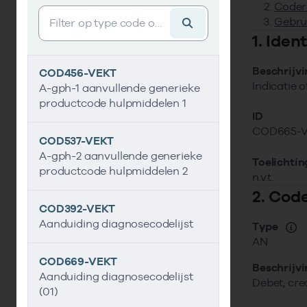
Coder
Vind gegevens&shy;element
Gebru
1. Ide
Beschrijv
COD456-VEKT
Indicatie o
A-gph-1 aanvullende generieke
productcode hulpmiddelen 1
ID
COD665-
COD537-VEKT
A-gph-2 aanvullende generieke
Toelichtin
productcode hulpmiddelen 2
n.v.t.
2. Cod
COD392-VEKT
Aanduiding diagnosecodelijst
Type
AN
COD669-VEKT
Beschrijv
Aanduiding diagnosecodelijst
Debet, cre
(01)