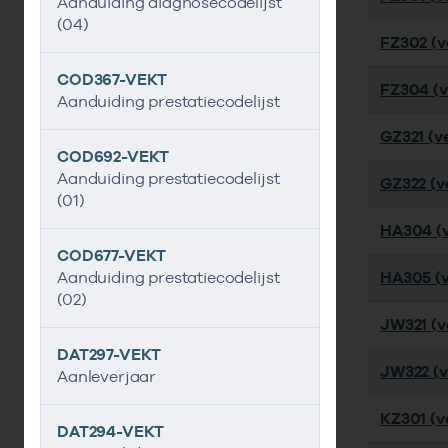
Aanduiding diagnosecodelijst
(04)
FZ302 (ve
COD367-VEKT
FZ304 (ve
Aanduiding prestatiecodelijst
GZ321 (ve
COD692-VEKT
Aanduiding prestatiecodelijst
GZ322 (ve
(01)
HA304 (v
COD677-VEKT
Aanduiding prestatiecodelijst
HA305 (v
(02)
JW321 (ve
DAT297-VEKT
JW322 (v
Aanleverjaar
KZ301 (ve
DAT294-VEKT