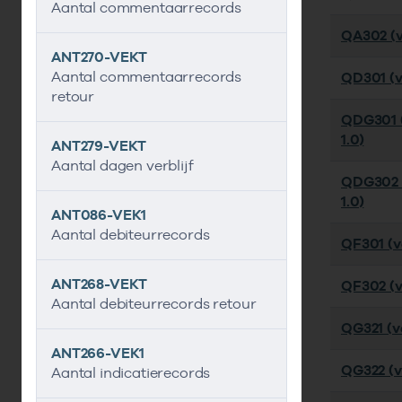
Aantal commentaarrecords
QA302 (v
ANT270-VEKT
Aantal commentaarrecords
QD301 (ve
retour
QDG301 (
1.0)
ANT279-VEKT
Aantal dagen verblijf
QDG302 
1.0)
ANT086-VEK1
Aantal debiteurrecords
QF301 (ve
ANT268-VEKT
QF302 (v
Aantal debiteurrecords retour
QG321 (ve
ANT266-VEK1
QG322 (ve
Aantal indicatierecords