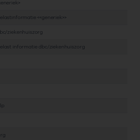
generiek>
elastinformatie <<generiek>>
dbc/ziekenhuiszorg
elast informatie dbc/ziekenhuiszorg
lp
org