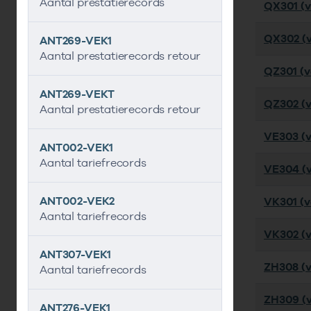
Aantal prestatierecords
QX301 (ve
QX302 (ve
ANT269-VEK1
Aantal prestatierecords retour
QZ301 (ve
ANT269-VEKT
QZ302 (v
Aantal prestatierecords retour
VE303 (v
ANT002-VEK1
Aantal tariefrecords
VE304 (v
ANT002-VEK2
VK301 (ve
Aantal tariefrecords
VK302 (ve
ANT307-VEK1
ZH308 (v
Aantal tariefrecords
ZH309 (v
ANT276-VEK1