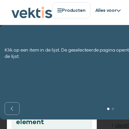
Producten
Alles voor
Standaardisatie
Gegevenselementen
Indicatie deb
Klik op een item in de lijst. De geselecteerde pagina opent
Indicatie debet/
de lijst.
Inho
Vind gegevens­
element
Identi