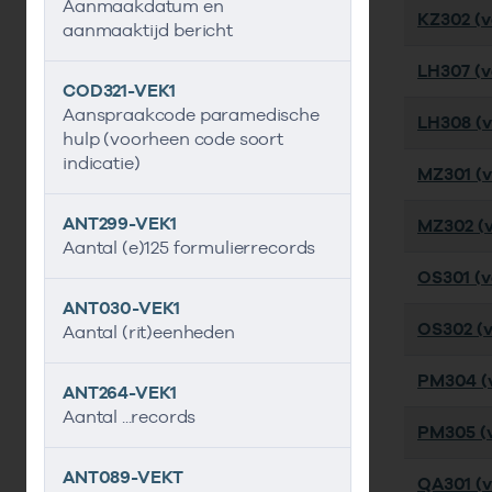
Aanmaakdatum en
KZ302 (ve
aanmaaktijd bericht
LH307 (ve
COD321-VEK1
Aanspraakcode paramedische
LH308 (ve
hulp (voorheen code soort
indicatie)
MZ301 (ve
ANT299-VEK1
MZ302 (ve
Aantal (e)125 formulierrecords
OS301 (ve
ANT030-VEK1
OS302 (ve
Aantal (rit)eenheden
PM304 (v
ANT264-VEK1
Aantal ...records
PM305 (v
ANT089-VEKT
QA301 (v