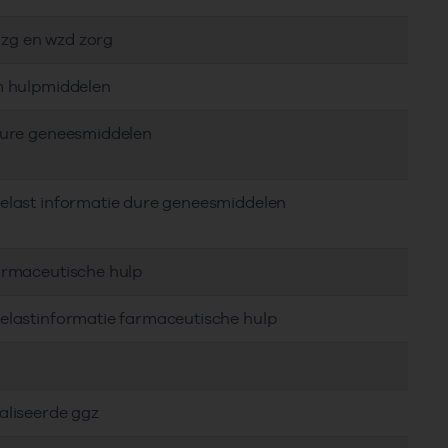
, zg en wzd zorg
em hulpmiddelen
 dure geneesmiddelen
delast informatie dure geneesmiddelen
farmaceutische hulp
delastinformatie farmaceutische hulp
aliseerde ggz