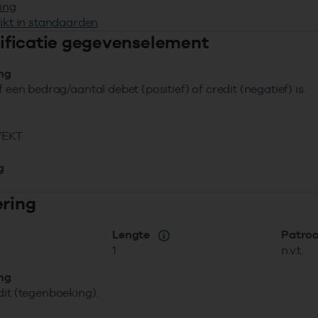
ing
ikt in standaarden
ntificatie gegevenselement
ing
f een bedrag/aantal debet (positief) of credit (negatief) is.
VEKT
g
ering
Lengte
Patro
1
n.v.t.
ing
dit (tegenboeking).