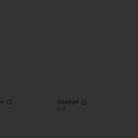
on
Codelijst
n.v.t.