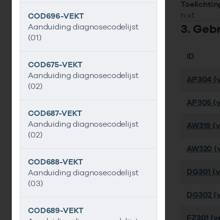
Toelichtin
n.v.t.
COD696-VEKT
3. Geb
Aanduiding diagnosecodelijst
(01)
ID
COD675-VEKT
Aanduiding diagnosecodelijst
AP304 (v
(02)
AP305 (v
COD687-VEKT
Aanduiding diagnosecodelijst
AW319 (ve
(02)
AW320 (v
COD688-VEKT
DG301 (ve
Aanduiding diagnosecodelijst
(03)
DG302 (v
COD689-VEKT
FZ301 (ve