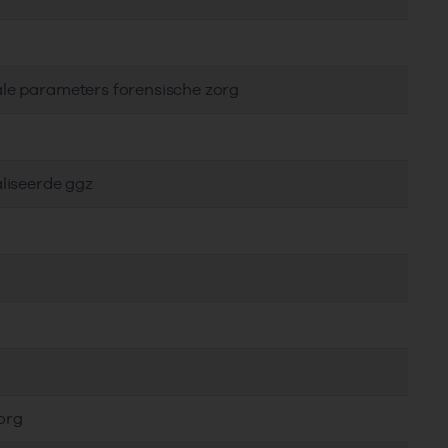
ale parameters forensische zorg
aliseerde ggz
org