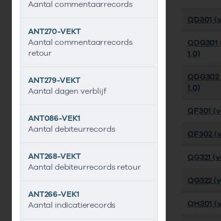
Aantal commentaarrecords
QD301 (ve
ANT270-VEKT
Aantal commentaarrecords
QDG301 (
retour
1.0)
QDG302 
ANT279-VEKT
1.0)
Aantal dagen verblijf
QF301 (ve
ANT086-VEK1
Aantal debiteurrecords
QF302 (v
ANT268-VEKT
QG321 (ve
Aantal debiteurrecords retour
QG322 (ve
ANT266-VEK1
QH301 (ve
Aantal indicatierecords