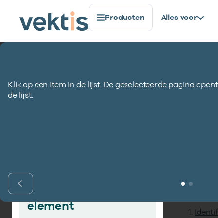
Producten
Alles voor
Standaardisatie
Gegevenselementen
Indicatie deb
Klik op een item in de lijst. De geselecteerde pagina opent
Indicatie debet/
de lijst.
Inho
Vind gegevens­
element
Identi