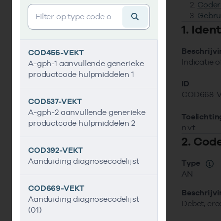
Coder
Vind gegevens&shy;element
Gebru
1. Ide
Beschrijv
COD456-VEKT
Indicatie o
A-gph-1 aanvullende generieke
productcode hulpmiddelen 1
ID
COD668-
COD537-VEKT
A-gph-2 aanvullende generieke
Toelichtin
productcode hulpmiddelen 2
n.v.t.
2. Cod
COD392-VEKT
Aanduiding diagnosecodelijst
Type
AN
COD669-VEKT
Beschrijv
Aanduiding diagnosecodelijst
Debet, cre
(01)