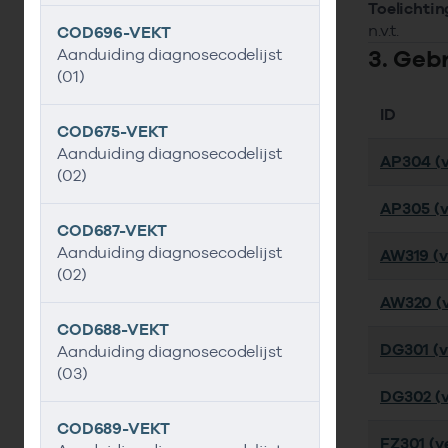
Toelichtin
n.v.t.
COD696-VEKT
3. Geb
Aanduiding diagnosecodelijst
(01)
ID
COD675-VEKT
Aanduiding diagnosecodelijst
AP304 (v
(02)
AP305 (v
COD687-VEKT
Aanduiding diagnosecodelijst
AW319 (ve
(02)
AW320 (v
COD688-VEKT
DG301 (ve
Aanduiding diagnosecodelijst
(03)
DG302 (v
COD689-VEKT
FZ301 (ve