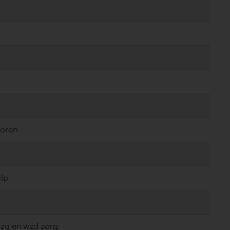
toren
lp
, zg en wzd zorg