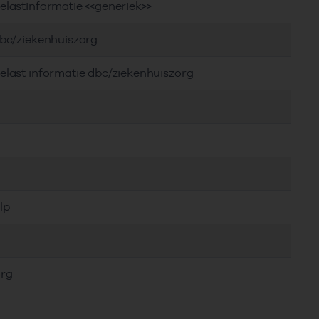
elastinformatie <<generiek>>
dbc/ziekenhuiszorg
elast informatie dbc/ziekenhuiszorg
lp
org