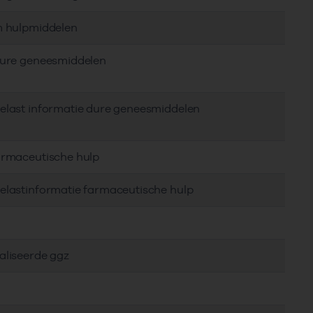
em hulpmiddelen
 dure geneesmiddelen
delast informatie dure geneesmiddelen
farmaceutische hulp
delastinformatie farmaceutische hulp
aliseerde ggz