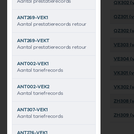
Aantal prestatierecords
QX302 (ve
QZ301 (ve
ANT269-VEK1
Aantal prestatierecords retour
QZ302 (v
ANT269-VEKT
VE303 (v
Aantal prestatierecords retour
VE304 (v
ANT002-VEK1
Aantal tariefrecords
VK301 (ve
ANT002-VEK2
VK302 (ve
Aantal tariefrecords
ZH308 (v
ANT307-VEK1
ZH309 (v
Aantal tariefrecords
ANT276-VEK1