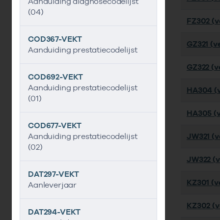
Aanduiding diagnosecodelijst
(04)
FZ302 (ve
COD367-VEKT
GZ321 (ve
Aanduiding prestatiecodelijst
GZ322 (ve
COD692-VEKT
Aanduiding prestatiecodelijst
HA304 (v
(01)
HA305 (v
COD677-VEKT
Aanduiding prestatiecodelijst
JW321 (ve
(02)
JW322 (v
DAT297-VEKT
KZ301 (ve
Aanleverjaar
KZ302 (ve
DAT294-VEKT