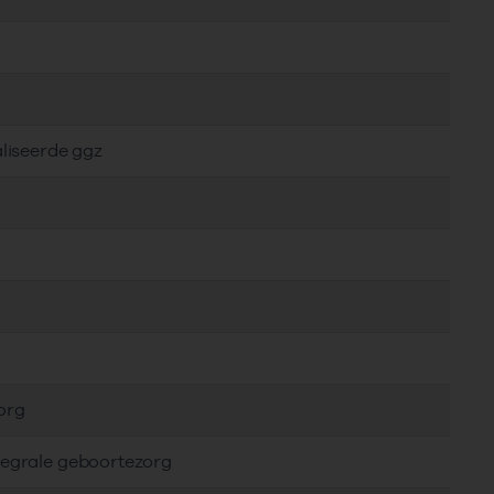
aliseerde ggz
org
tegrale geboortezorg