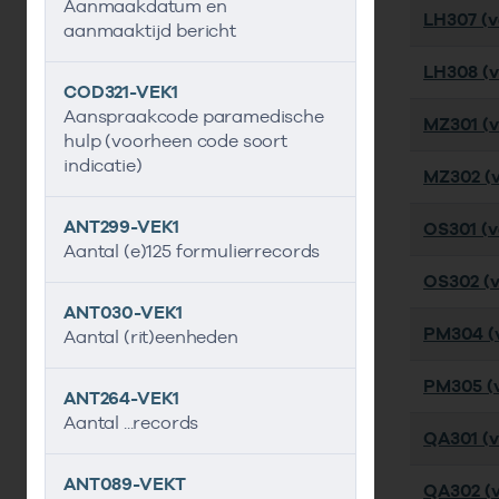
Aanmaakdatum en
LH307 (ve
aanmaaktijd bericht
LH308 (ve
COD321-VEK1
Aanspraakcode paramedische
MZ301 (ve
hulp (voorheen code soort
indicatie)
MZ302 (ve
ANT299-VEK1
OS301 (ve
Aantal (e)125 formulierrecords
OS302 (ve
ANT030-VEK1
PM304 (v
Aantal (rit)eenheden
PM305 (v
ANT264-VEK1
Aantal ...records
QA301 (v
ANT089-VEKT
QA302 (v