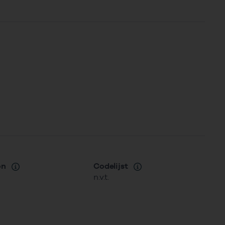
on
Codelijst
n.v.t.