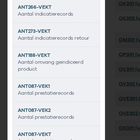
QK301 (ve
ANT266-VEKT
Aantal indicatierecords
QK302 (v
ANT273-VEKT
Aantal indicatierecords retour
QM301 (ve
QP301 (ve
ANT188-VEKT
Aantal omvang geindiceerd
product
QV301 (ve
QV302 (v
ANT087-VEK1
Aantal prestatierecords
QVE301 (
ANT087-VEK2
QVE302 (
Aantal prestatierecords
QX301 (ve
ANT087-VEKT