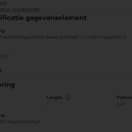
ing
ikt in standaarden
ntificatie gegevenselement
ing
f een bedrag/aantal debet (positief) of credit (negatief) is.
VEKT
g
ering
Lengte
Patro
1
n.v.t.
ing
dit (tegenboeking).