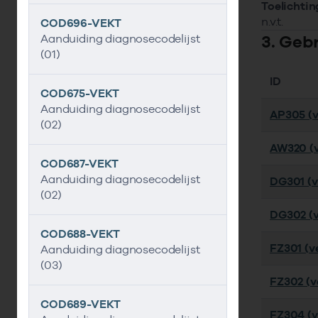
Toelichtin
n.v.t.
COD696-VEKT
3. Geb
Aanduiding diagnosecodelijst
(01)
ID
COD675-VEKT
Aanduiding diagnosecodelijst
AP305 (v
(02)
AW320 (v
COD687-VEKT
Aanduiding diagnosecodelijst
DG301 (ve
(02)
DG302 (v
COD688-VEKT
FZ301 (ve
Aanduiding diagnosecodelijst
(03)
FZ302 (ve
COD689-VEKT
FZ304 (ve