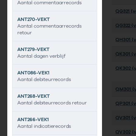
Aantal commentaarrecords
QG321 (ve
ANT270-VEKT
QG322 (ve
Aantal commentaarrecords
retour
QH301 (ve
ANT279-VEKT
QK301 (ve
Aantal dagen verblijf
QK302 (v
ANT086-VEK1
Aantal debiteurrecords
QM301 (ve
ANT268-VEKT
Aantal debiteurrecords retour
QP301 (ve
QV301 (ve
ANT266-VEK1
Aantal indicatierecords
QV302 (v