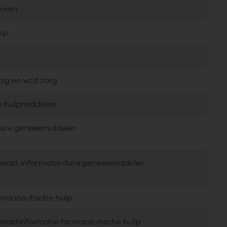
toren
lp
, zg en wzd zorg
em hulpmiddelen
 dure geneesmiddelen
delast informatie dure geneesmiddelen
farmaceutische hulp
delastinformatie farmaceutische hulp