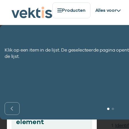
Producten
Alles voor
Standaardisatie
Gegevenselementen
Indicatie deb
Klik op een item in de lijst. De geselecteerde pagina opent
Indicatie debet/
de lijst.
Inho
Vind gegevens­
element
Identi