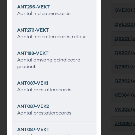
ANT266-VEKT
QVE301 (
Aantal indicatierecords
QVE302 (
ANT273-VEKT
Aantal indicatierecords retour
QX301 (ve
QX302 (ve
ANT188-VEKT
Aantal omvang geindiceerd
product
QZ301 (ve
QZ302 (v
ANT087-VEK1
Aantal prestatierecords
VE304 (v
ANT087-VEK2
VK302 (ve
Aantal prestatierecords
ZH309 (v
ANT087-VEKT