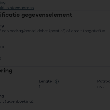
ing
ikt in standaarden
ntificatie gegevenselement
ing
f een bedrag/aantal debet (positief) of credit (negatief) is.
EKT
g
ering
Lengte
Patro
1
n.v.t.
ing
dit (tegenboeking).