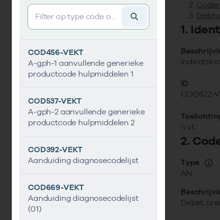
Coder
Vind gegevens&shy;element
Gebru
1. Ide
Beschrijv
COD456-VEKT
Indicatie o
A-gph-1 aanvullende generieke
productcode hulpmiddelen 1
ID
COD672-V
COD537-VEKT
A-gph-2 aanvullende generieke
Toelichtin
productcode hulpmiddelen 2
n.v.t.
2. Cod
COD392-VEKT
Aanduiding diagnosecodelijst
Type
AN
COD669-VEKT
Beschrijv
Aanduiding diagnosecodelijst
Debet, cre
(01)