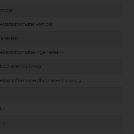
ervoer
elastinformatie vervoer
generiek>
elastinformatie <<generiek>>
dbc/ziekenhuiszorg
elast informatie dbc/ziekenhuiszorg
lp
org