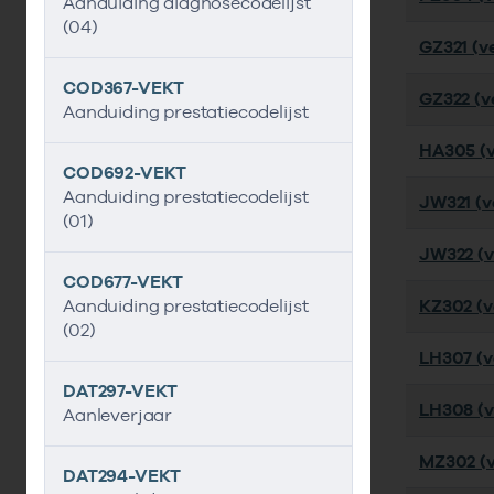
Aanduiding diagnosecodelijst
(04)
GZ321 (ve
COD367-VEKT
GZ322 (ve
Aanduiding prestatiecodelijst
HA305 (v
COD692-VEKT
Aanduiding prestatiecodelijst
JW321 (ve
(01)
JW322 (v
COD677-VEKT
Aanduiding prestatiecodelijst
KZ302 (ve
(02)
LH307 (ve
DAT297-VEKT
LH308 (ve
Aanleverjaar
MZ302 (ve
DAT294-VEKT