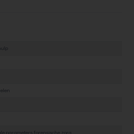
hulp
delen
ale parameters forensische zorg