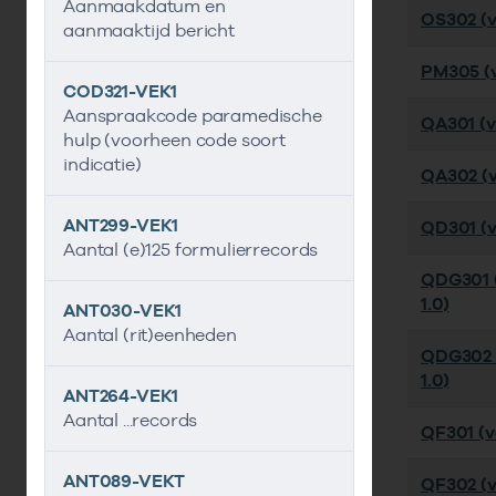
Aanmaakdatum en
OS302 (ve
aanmaaktijd bericht
PM305 (v
COD321-VEK1
Aanspraakcode paramedische
QA301 (v
hulp (voorheen code soort
indicatie)
QA302 (v
ANT299-VEK1
QD301 (ve
Aantal (e)125 formulierrecords
QDG301 (
1.0)
ANT030-VEK1
Aantal (rit)eenheden
QDG302 
1.0)
ANT264-VEK1
Aantal ...records
QF301 (ve
ANT089-VEKT
QF302 (v