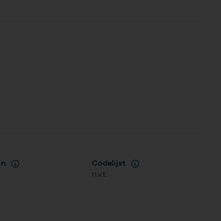
on
Codelijst
n.v.t.