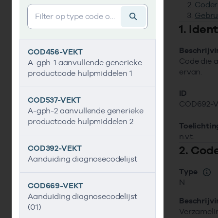
Coder
Vind gegevens&shy;element
Gebru
1. Ide
Beschrijv
COD456-VEKT
Code die a
A-gph-1 aanvullende generieke
ervan.
productcode hulpmiddelen 1
ID
COD537-VEKT
COD692-
A-gph-2 aanvullende generieke
productcode hulpmiddelen 2
Toelichtin
n.v.t.
2. Cod
COD392-VEKT
Aanduiding diagnosecodelijst
Type
N
COD669-VEKT
Aanduiding diagnosecodelijst
Beschrijv
(01)
Verzamelin