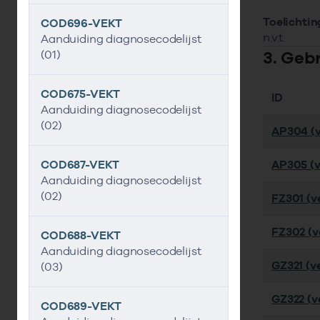
Toelichtin
COD696-VEKT
n.v.t.
Aanduiding diagnosecodelijst
3. Geb
(01)
COD675-VEKT
ID
Aanduiding diagnosecodelijst
(02)
AP304 (v
COD687-VEKT
AP305 (v
Aanduiding diagnosecodelijst
(02)
FZ301 (ve
FZ302 (ve
COD688-VEKT
Aanduiding diagnosecodelijst
GZ321 (ve
(03)
GZ322 (ve
COD689-VEKT