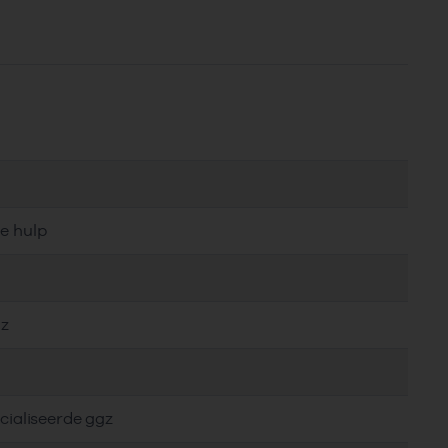
e hulp
gz
cialiseerde ggz