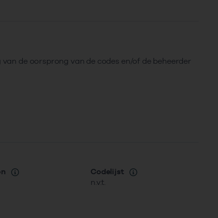
ng van de oorsprong van de codes en/of de beheerder
on
Codelijst
n.v.t.