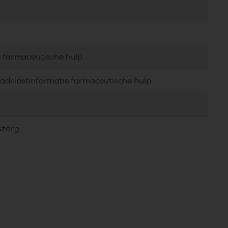
e farmaceutische hulp
hadelastinformatie farmaceutische hulp
szorg