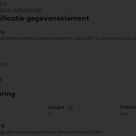
ing
ikt in standaarden
ntificatie gegevenselement
ing
angeeft welke prestatiecodelijst gebruikt is, met aanduidi
VEKT
g
ering
Lengte
Patro
3
n.v.t.
ing
g van verwijzingen naar prestatiecodelijsten.