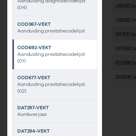
Aanduiding diagnosecodelijst
JW321 (ve
(04)
JW322 (v
COD367-VEKT
Aanduiding prestatiecodelijst
QF301 (ve
COD692-VEKT
QF302 (v
Aanduiding prestatiecodelijst
(01)
ZH308 (v
ZH309 (v
COD677-VEKT
Aanduiding prestatiecodelijst
(02)
DAT297-VEKT
Aanleverjaar
DAT294-VEKT