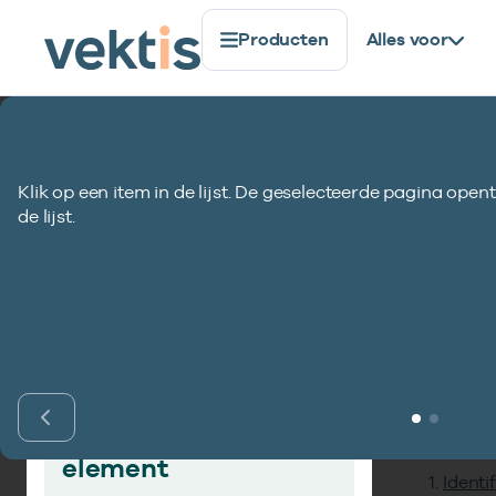
Producten
Alles voor
Standaardisatie
Gegevenselementen
Aanduiding pr
Klik op een item in de lijst. De geselecteerde pagina opent
Aanduiding prest
de lijst.
Inho
Vind gegevens­
element
Identi