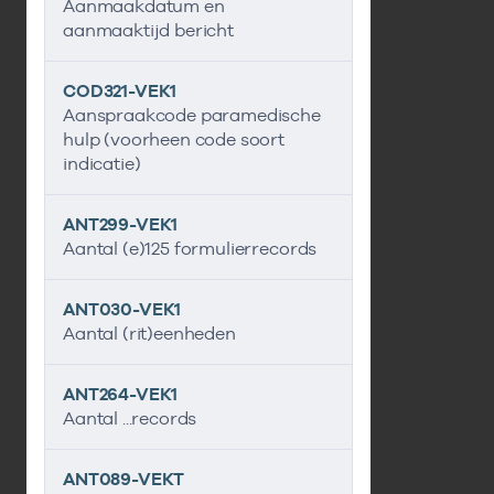
Aanmaakdatum en
aanmaaktijd bericht
COD321-VEK1
Aanspraakcode paramedische
hulp (voorheen code soort
indicatie)
ANT299-VEK1
Aantal (e)125 formulierrecords
ANT030-VEK1
Aantal (rit)eenheden
ANT264-VEK1
Aantal ...records
ANT089-VEKT