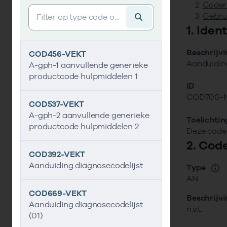
Coder
Vind gegevens&shy;element
Gebru
1. Ide
Beschrijv
COD456-VEKT
Aanduidin
A-gph-1 aanvullende generieke
productcode hulpmiddelen 1
ID
COD700-
COD537-VEKT
A-gph-2 aanvullende generieke
Toelichtin
productcode hulpmiddelen 2
Deze code 
2. Cod
COD392-VEKT
Aanduiding diagnosecodelijst
Type
AN
COD669-VEKT
Beschrijv
Aanduiding diagnosecodelijst
n.v.t.
(01)