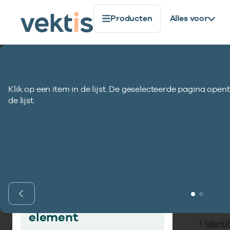
Producten
Alles voor
Standaardisatie
Gegevenselementen
Naamcode en
Klik op een item in de lijst. De geselecteerde pagina opent
Naamcode enof n
de lijst.
Inho
Vind gegevens­
element
Identi