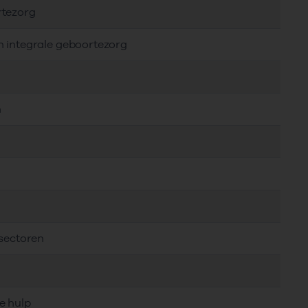
rtezorg
n integrale geboortezorg
n
 sectoren
e hulp