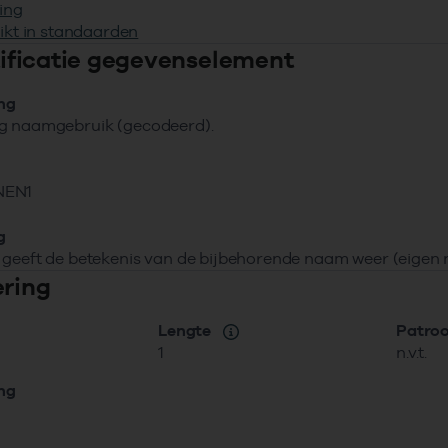
ing
ikt in standaarden
ntificatie gegevenselement
ing
g naamgebruik (gecodeerd).
NEN1
g
geeft de betekenis van de bijbehorende naam weer (eigen 
ering
Lengte
Patro
1
n.v.t.
ing