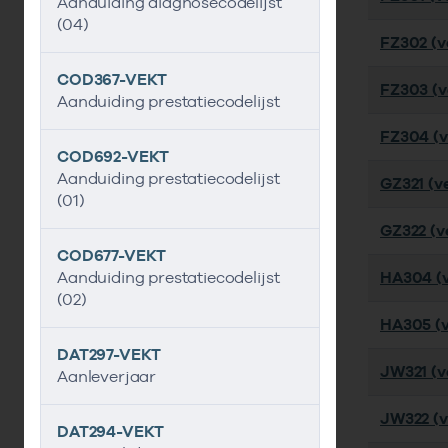
Aanduiding diagnosecodelijst
(04)
FZ302 (ve
COD367-VEKT
FZ303 (ve
Aanduiding prestatiecodelijst
FZ304 (ve
COD692-VEKT
Aanduiding prestatiecodelijst
GZ321 (ve
(01)
GZ322 (ve
COD677-VEKT
Aanduiding prestatiecodelijst
HA304 (v
(02)
HA305 (v
DAT297-VEKT
JW321 (ve
Aanleverjaar
JW322 (v
DAT294-VEKT