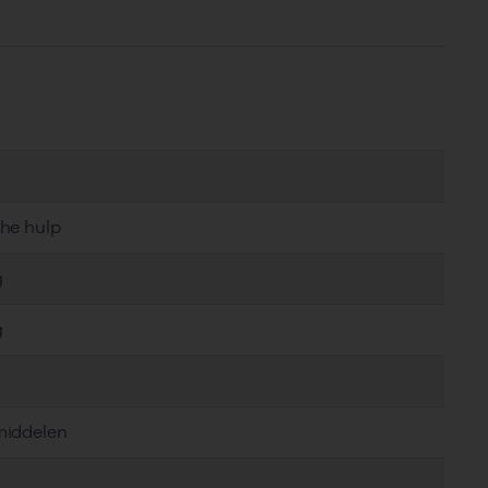
che hulp
g
g
middelen