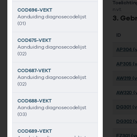
Toelichtin
n.v.t.
COD696-VEKT
3. Geb
Aanduiding diagnosecodelijst
(01)
ID
COD675-VEKT
Aanduiding diagnosecodelijst
AP304 (v
(02)
AP305 (v
COD687-VEKT
Aanduiding diagnosecodelijst
AW319 (ve
(02)
AW320 (v
COD688-VEKT
DG301 (ve
Aanduiding diagnosecodelijst
(03)
DG302 (v
COD689-VEKT
FZ301 (ve