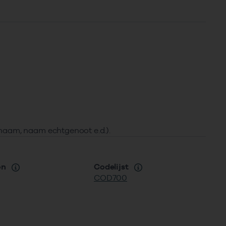
naam, naam echtgenoot e.d.).
on
Codelijst
COD700