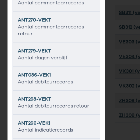
Aantal commentaarrecords
SB311 (ve
ANT270-VEKT
Aantal commentaarrecords
SB312 (ve
retour
VE303 (v
ANT279-VEKT
VE304 (v
Aantal dagen verblijf
VK301 (ve
ANT086-VEK1
Aantal debiteurrecords
VK302 (ve
ANT268-VEKT
ZH308 (v
Aantal debiteurrecords retour
ZH309 (v
ANT266-VEK1
Aantal indicatierecords