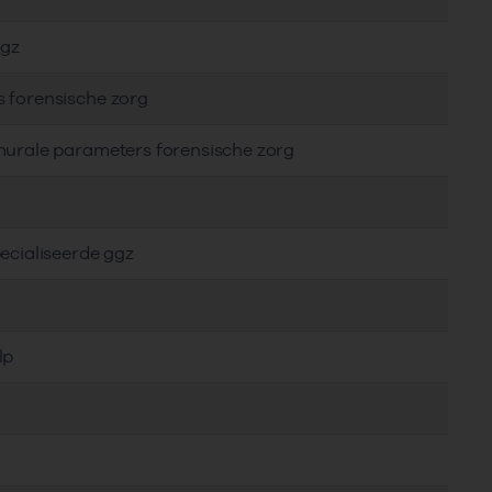
ggz
s forensische zorg
murale parameters forensische zorg
ecialiseerde ggz
lp