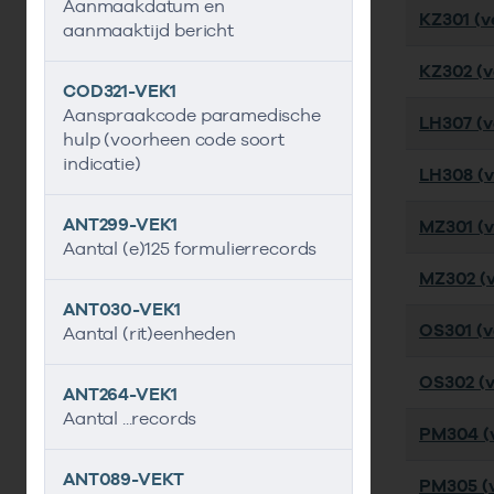
Aanmaakdatum en
KZ301 (ve
aanmaaktijd bericht
KZ302 (ve
COD321-VEK1
Aanspraakcode paramedische
LH307 (ve
hulp (voorheen code soort
indicatie)
LH308 (ve
ANT299-VEK1
MZ301 (ve
Aantal (e)125 formulierrecords
MZ302 (ve
ANT030-VEK1
OS301 (ve
Aantal (rit)eenheden
OS302 (ve
ANT264-VEK1
Aantal ...records
PM304 (v
ANT089-VEKT
PM305 (v