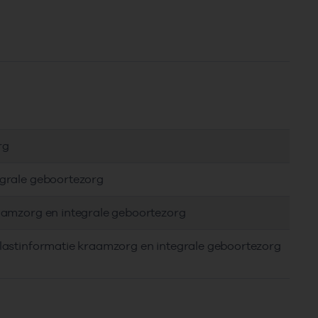
rg
egrale geboortezorg
raamzorg en integrale geboortezorg
elastinformatie kraamzorg en integrale geboortezorg