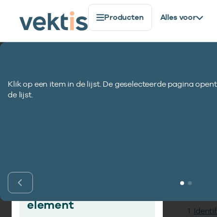
Producten
Alles voor
Standaardisatie
Gegevenselementen
Zorgverlener
Klik op een item in de lijst. De geselecteerde pagina opent
Zorgverlenersco
de lijst.
Inho
Vind gegevens­
element
Identi