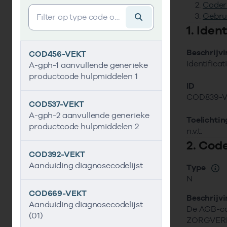
Coder
Vind gegevens&shy;element
Gebru
1. Ide
Beschrijv
COD456-VEKT
Identifica
A-gph-1 aanvullende generieke
productcode hulpmiddelen 1
ID
COD839-
COD537-VEKT
A-gph-2 aanvullende generieke
Toelichtin
productcode hulpmiddelen 2
n.v.t.
2. Cod
COD392-VEKT
Aanduiding diagnosecodelijst
Type
N
COD669-VEKT
Beschrijv
Aanduiding diagnosecodelijst
De AGB-c
(01)
ZORGVERLE