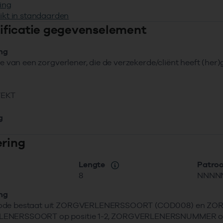
ing
ikt in standaarden
ntificatie gegevenselement
ing
tie van een zorgverlener, die de verzekerde/cliënt heeft (her
VEKT
g
ering
Lengte
Patro
8
NNNN
ing
ode bestaat uit ZORGVERLENERSSOORT (COD008) en 
NERSSOORT op positie 1-2, ZORGVERLENERSNUMMER op pos