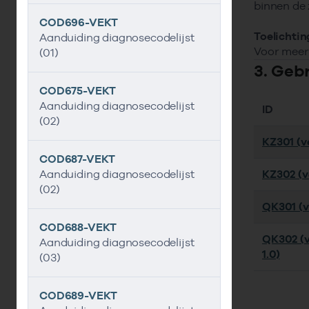
binnen de 
COD696-VEKT
Toelichtin
Aanduiding diagnosecodelijst
Voor meer 
(01)
3. Geb
COD675-VEKT
Aanduiding diagnosecodelijst
ID
(02)
KZ301 (ve
COD687-VEKT
Aanduiding diagnosecodelijst
KZ302 (ve
(02)
QK301 (ve
COD688-VEKT
QK302 (v
Aanduiding diagnosecodelijst
1.0)
(03)
COD689-VEKT