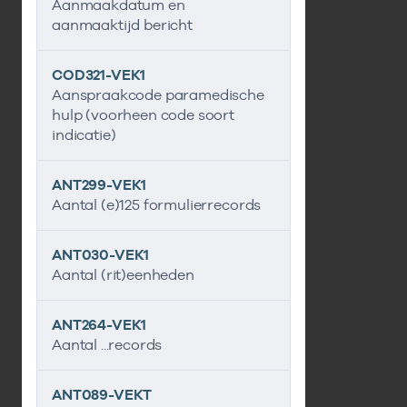
Aanmaakdatum en
aanmaaktijd bericht
COD321-VEK1
Aanspraakcode paramedische
hulp (voorheen code soort
indicatie)
ANT299-VEK1
Aantal (e)125 formulierrecords
ANT030-VEK1
Aantal (rit)eenheden
ANT264-VEK1
Aantal ...records
ANT089-VEKT