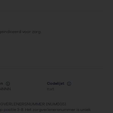
)geindiceerd voor zorg.
on
Codelijst
NNNN
n.v.t.
ZORGVERLENERSNUMMER (NUM005).
itie 3-8. Het zorgverlenersnummer is uniek