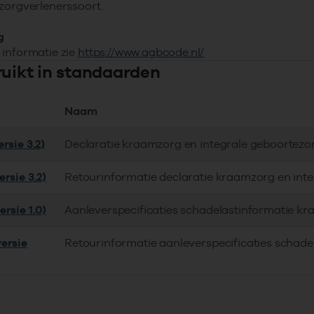
zorgverlenerssoort.
g
informatie zie
https://www.agbcode.nl/
ruikt in standaarden
Naam
rsie 3.2)
Declaratie kraamzorg en integrale geboortezo
rsie 3.2)
Retourinformatie declaratie kraamzorg en int
rsie 1.0)
Aanleverspecificaties schadelastinformatie k
ersie
Retourinformatie aanleverspecificaties schad