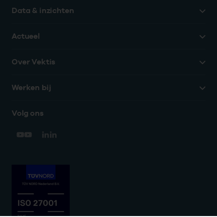
Data & inzichten
Actueel
Over Vektis
Werken bij
Volg ons