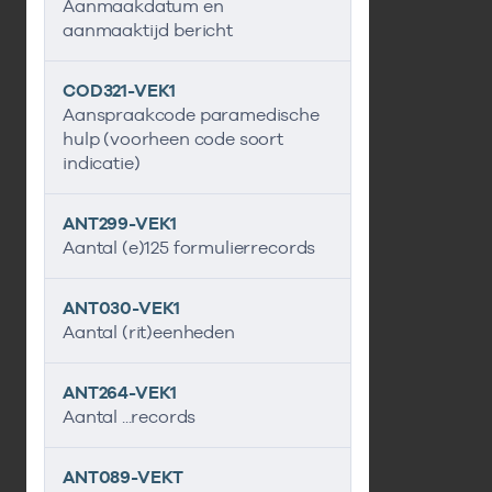
Aanmaakdatum en
aanmaaktijd bericht
COD321-VEK1
Aanspraakcode paramedische
hulp (voorheen code soort
indicatie)
ANT299-VEK1
Aantal (e)125 formulierrecords
ANT030-VEK1
Aantal (rit)eenheden
ANT264-VEK1
Aantal ...records
ANT089-VEKT