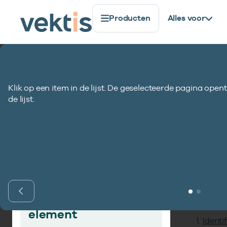
Producten
Alles voor
Standaardisatie
Gegevenselementen
Retourcode (
Klik op een item in de lijst. De geselecteerde pagina opent
Retourcode (01)
de lijst.
Inho
Vind gegevens­
element
Identi