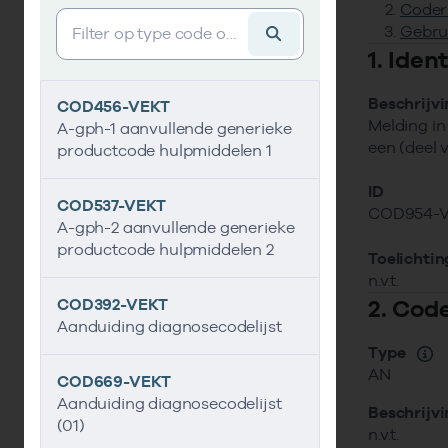
Coder
Vind gegevens&shy;element
Gebru
1. Ide
Beschrijv
COD456-VEKT
Melding in
A-gph-1 aanvullende generieke
een (deel 
productcode hulpmiddelen 1
ID
COD537-VEKT
COD954-
A-gph-2 aanvullende generieke
productcode hulpmiddelen 2
Toelichtin
n.v.t.
2. Cod
COD392-VEKT
Aanduiding diagnosecodelijst
Type
AN
COD669-VEKT
Aanduiding diagnosecodelijst
Beschrijv
(01)
n.v.t.