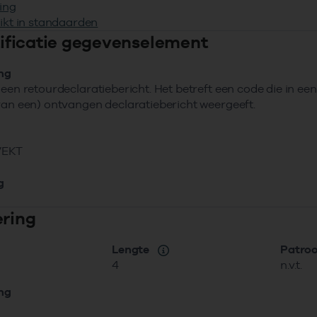
ing
ikt in standaarden
ntificatie gegevenselement
ing
 een retourdeclaratiebericht. Het betreft een code die in ee
van een) ontvangen declaratiebericht weergeeft.
VEKT
g
ering
Lengte
Patro
4
n.v.t.
ing