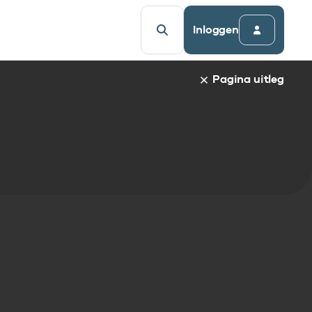
Inloggen
Pagina uitleg
a van een specifiek gegevenselement staat de naam van h
udsopgave van de pagina. Om direct naar een bepaalde par
afnaam en spring automatisch naar de informatie.
egevenselementen:
gegevenselement
tandaarden