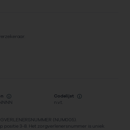
verzekeraar.
on
Codelijst
NNNN
n.v.t.
ZORGVERLENERSNUMMER (NUM005).
itie 3-8. Het zorgverlenersnummer is uniek