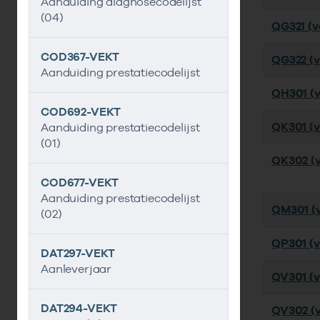
Aanduiding diagnosecodelijst
(04)
QG321 (ve
COD367-VEKT
QG322 (ve
Aanduiding prestatiecodelijst
QH301 (ve
COD692-VEKT
QK301 (ve
Aanduiding prestatiecodelijst
(01)
QK302 (v
COD677-VEKT
Aanduiding prestatiecodelijst
QM301 (ve
(02)
QP301 (ve
DAT297-VEKT
Aanleverjaar
QV301 (ve
DAT294-VEKT
QV302 (v