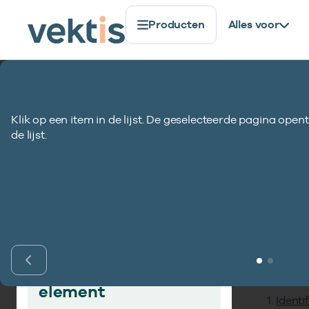
Producten
Alles voor
Standaardisatie
Gegevenselementen
Agb-code ind
Klik op een item in de lijst. De geselecteerde pagina opent
Agb-code indien
de lijst.
Inho
Vind gegevens­
element
Identi