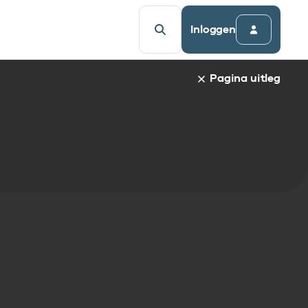
Inloggen
Pagina uitleg
a van een specifiek gegevenselement staat de naam van h
udsopgave van de pagina. Om direct naar een bepaalde par
afnaam en spring automatisch naar de informatie.
egevenselementen:
gegevenselement
tandaarden