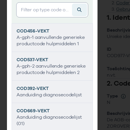
Coder
Vind gegevens&shy;element
Gebru
1. Ide
Beschrijv
COD456-VEKT
Unieke ide
A-gph-1 aanvullende generieke
productcode hulpmiddelen 1
ID
COD977-V
COD537-VEKT
A-gph-2 aanvullende generieke
Toelichtin
productcode hulpmiddelen 2
n.v.t.
2. Cod
COD392-VEKT
Aanduiding diagnosecodelijst
Type
N
COD669-VEKT
Beschrijv
Aanduiding diagnosecodelijst
De AGB-c
(01)
ZORGVERLE