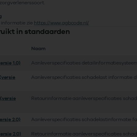
zorgverlenerssoort.
g
informatie zie
https://www.agbcode.nl/
ruikt in standaarden
Naam
rsie 1.0)
Aanleverspecificaties detailinformatiesyste
versie
Aanleverspecificaties schadelast informatie
(versie
Retourinformatie aanleverspecificaties scha
rsie 2.0)
Aanleverspecificaties schadelastinformatie 
ersie 2.0)
Retourinformatie aanleverspecificaties scha