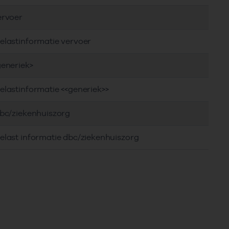
ervoer
elastinformatie vervoer
generiek>
elastinformatie <<generiek>>
dbc/ziekenhuiszorg
elast informatie dbc/ziekenhuiszorg