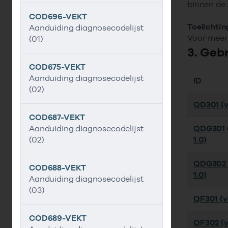
binnen de 
COD696-VEKT
Toelichtin
Aanduiding diagnosecodelijst
Voor meer 
(01)
3. Geb
COD675-VEKT
Aanduiding diagnosecodelijst
ID
(02)
QD301 (ve
COD687-VEKT
Aanduiding diagnosecodelijst
QDG301 (
(02)
1.0)
QDG302 
COD688-VEKT
1.0)
Aanduiding diagnosecodelijst
(03)
QF301 (ve
COD689-VEKT
QF302 (v