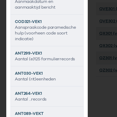
Aanmaakdatum en
aanmaaktijd bericht
QVE301 (
QVE302 (
COD321-VEK1
Aanspraakcode paramedische
hulp (voorheen code soort
QX301 (ve
indicatie)
QX302 (ve
ANT299-VEK1
QZ301 (ve
Aantal (e)125 formulierrecords
QZ302 (v
ANT030-VEK1
Aantal (rit)eenheden
ANT264-VEK1
Aantal ...records
ANT089-VEKT