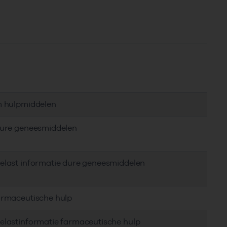
em hulpmiddelen
 dure geneesmiddelen
delast informatie dure geneesmiddelen
farmaceutische hulp
delastinformatie farmaceutische hulp