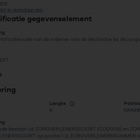
ing
ikt in standaarden
ntificatie gegevenselement
ing
ntificatiecode van de indiener van de declaratie bij de zorg
EKT
g
ering
Lengte
Patro
8
NNNN
ing
ode bestaat uit ZORGVERLENERSSOORT (COD008) en 
NERSSOORT op positie 1-2, ZORGVERLENERSNUMMER op pos