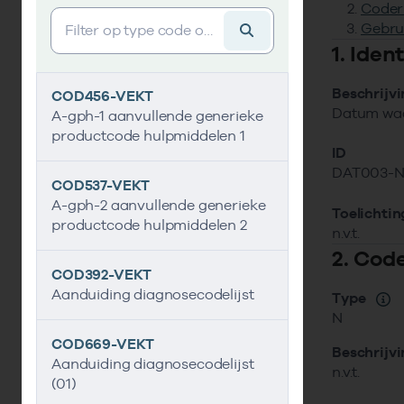
Coder
Vind gegevens&shy;element
Gebru
1. Ide
Beschrijv
COD456-VEKT
Datum waar
A-gph-1 aanvullende generieke
productcode hulpmiddelen 1
ID
DAT003-
COD537-VEKT
A-gph-2 aanvullende generieke
Toelichtin
productcode hulpmiddelen 2
n.v.t.
2. Cod
COD392-VEKT
Aanduiding diagnosecodelijst
Type
N
COD669-VEKT
Beschrijv
Aanduiding diagnosecodelijst
n.v.t.
(01)