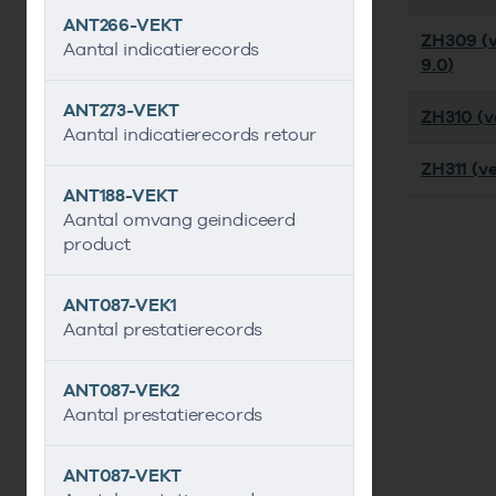
ANT266-VEKT
ZH309 (v
Aantal indicatierecords
9.0)
ANT273-VEKT
ZH310 (ve
Aantal indicatierecords retour
ZH311 (ve
ANT188-VEKT
Aantal omvang geindiceerd
product
ANT087-VEK1
Aantal prestatierecords
ANT087-VEK2
Aantal prestatierecords
ANT087-VEKT