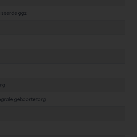
liseerde ggz
org
egrale geboortezorg