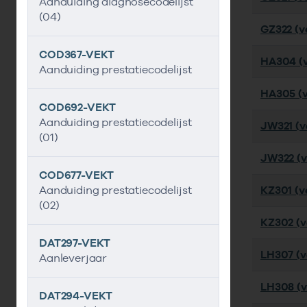
Aanduiding diagnosecodelijst
(04)
GZ322 (ve
COD367-VEKT
HA304 (v
Aanduiding prestatiecodelijst
HA305 (v
COD692-VEKT
Aanduiding prestatiecodelijst
JW321 (ve
(01)
JW322 (v
COD677-VEKT
Aanduiding prestatiecodelijst
KZ301 (ve
(02)
KZ302 (ve
DAT297-VEKT
LH307 (ve
Aanleverjaar
LH308 (ve
DAT294-VEKT