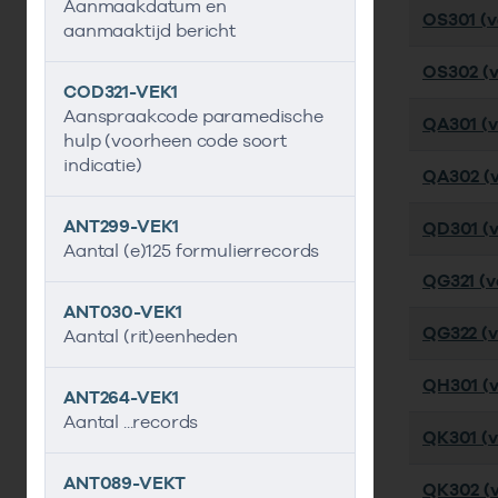
Aanmaakdatum en
OS301 (ve
aanmaaktijd bericht
OS302 (ve
COD321-VEK1
Aanspraakcode paramedische
QA301 (v
hulp (voorheen code soort
indicatie)
QA302 (v
ANT299-VEK1
QD301 (ve
Aantal (e)125 formulierrecords
QG321 (ve
ANT030-VEK1
QG322 (ve
Aantal (rit)eenheden
QH301 (ve
ANT264-VEK1
Aantal ...records
QK301 (ve
ANT089-VEKT
QK302 (v