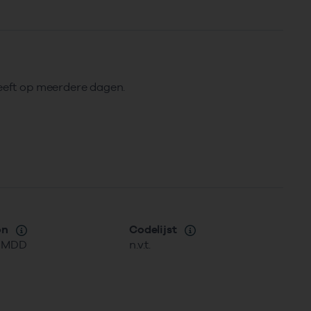
heeft op meerdere dagen.
on
Codelijst
MMDD
n.v.t.