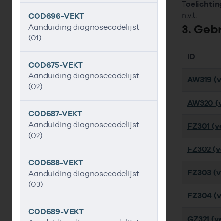
Toelichtin
n.v.t.
COD696-VEKT
3. Geb
Aanduiding diagnosecodelijst
(01)
ID
COD675-VEKT
Aanduiding diagnosecodelijst
AW319 (ve
(02)
AW320 (v
COD687-VEKT
Aanduiding diagnosecodelijst
FZ301 (ve
(02)
FZ302 (ve
COD688-VEKT
FZ303 (ve
Aanduiding diagnosecodelijst
(03)
FZ304 (ve
COD689-VEKT
GZ321 (ve