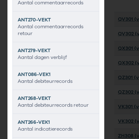
Aantal commentaarrecords
QV301 (ve
ANT270-VEKT
Aantal commentaarrecords
retour
QV302 (v
QX301 (ve
ANT279-VEKT
Aantal dagen verblijf
QX302 (ve
ANT086-VEK1
QZ301 (ve
Aantal debiteurrecords
QZ302 (v
ANT268-VEKT
Aantal debiteurrecords retour
VK301 (ve
VK302 (ve
ANT266-VEK1
Aantal indicatierecords
ZH308 (v