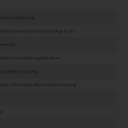
rloskundige hulp
lastinformatie verloskundige hulp
eneriek>
lastinformatie <<generiek>>
bc/ziekenhuiszorg
last informatie dbc/ziekenhuiszorg
p