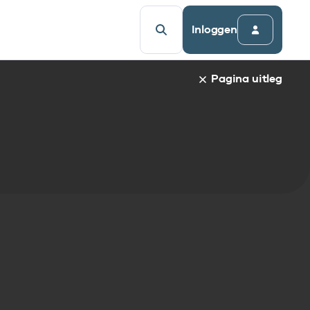
Inloggen
Pagina uitleg
a van een specifiek gegevenselement staat de naam van h
udsopgave van de pagina. Om direct naar een bepaalde par
afnaam en spring automatisch naar de informatie.
egevenselementen:
gegevenselement
tandaarden