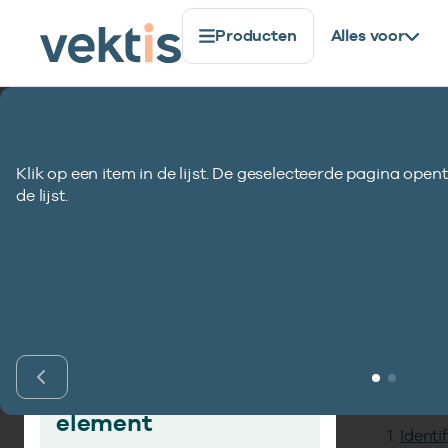
Producten
Alles voor
Standaardisatie
Gegevenselementen
Einddatum pr
Klik op een item in de lijst. De geselecteerde pagina opent
Einddatum prest
de lijst.
Inho
Vind gegevens­
element
Identi