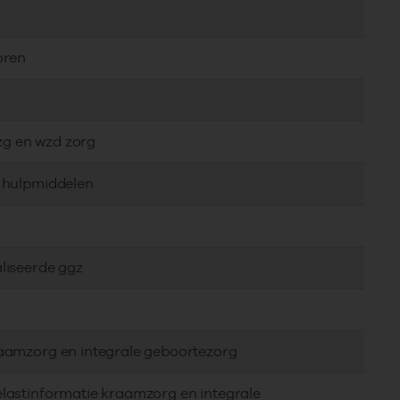
oren
 zg en wzd zorg
m hulpmiddelen
liseerde ggz
raamzorg en integrale geboortezorg
elastinformatie kraamzorg en integrale