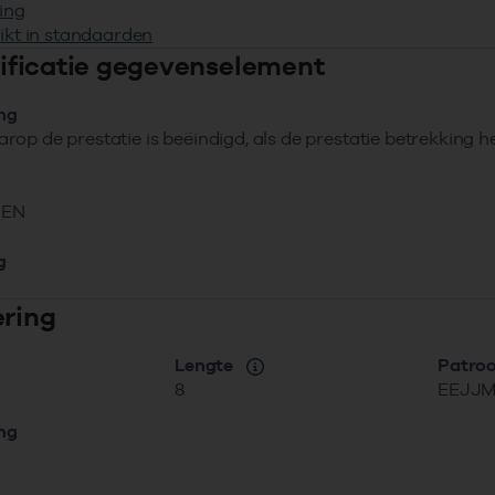
ing
ikt in standaarden
ntificatie gegevenselement
ing
op de prestatie is beëindigd, als de prestatie betrekking 
NEN
g
ering
Lengte
Patro
8
EEJJ
ing