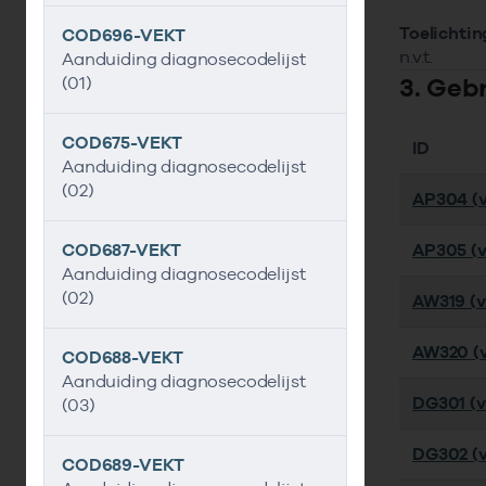
Toelichtin
COD696-VEKT
n.v.t.
Aanduiding diagnosecodelijst
3. Geb
(01)
COD675-VEKT
ID
Aanduiding diagnosecodelijst
(02)
AP304 (v
COD687-VEKT
AP305 (v
Aanduiding diagnosecodelijst
(02)
AW319 (ve
AW320 (v
COD688-VEKT
Aanduiding diagnosecodelijst
DG301 (ve
(03)
DG302 (v
COD689-VEKT