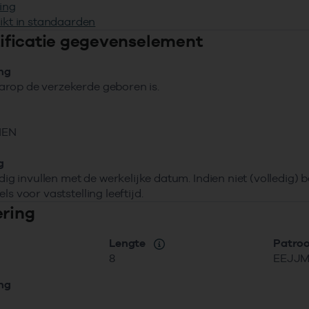
ing
ikt in standaarden
ntificatie gegevenselement
ing
rop de verzekerde geboren is.
NEN
g
ledig invullen met de werkelijke datum. Indien niet (volledig
ls voor vaststelling leeftijd.
ering
Lengte
Patro
8
EEJJ
ing