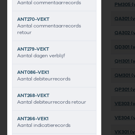
Aantal commentaarrecords
PM305 (v
QA301 (v
ANT270-VEKT
Aantal commentaarrecords
retour
QA302 (v
QD301 (ve
ANT279-VEKT
Aantal dagen verblijf
QH301 (ve
ANT086-VEK1
QM301 (ve
Aantal debiteurrecords
QP301 (ve
ANT268-VEKT
Aantal debiteurrecords retour
VE303 (v
VE304 (v
ANT266-VEK1
Aantal indicatierecords
VK301 (ve