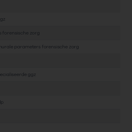
ggz
s forensische zorg
murale parameters forensische zorg
ecialiseerde ggz
lp