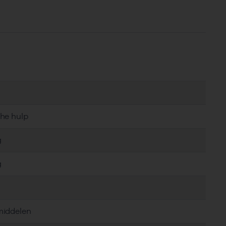
che hulp
g
g
middelen