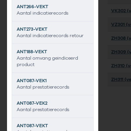
ANT266-VEKT
VK302 (ve
Aantal indicatierecords
VZ301 (ve
ANT273-VEKT
Aantal indicatierecords retour
ZH308 (v
ANT188-VEKT
ZH309 (v
Aantal omvang geindiceerd
product
ZH310 (ve
ZH311 (ve
ANT087-VEK1
Aantal prestatierecords
ANT087-VEK2
Aantal prestatierecords
ANT087-VEKT