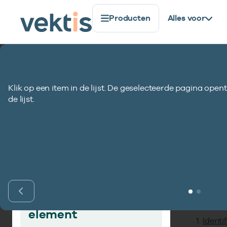
Producten
Alles voor
Standaardisatie
Gegevenselementen
Datum geboo
Klik op een item in de lijst. De geselecteerde pagina opent
Datum geboorte 
de lijst.
Inho
Vind gegevens­
element
Identi