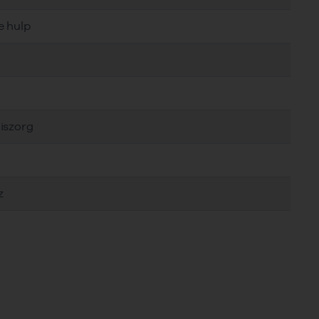
e hulp
iszorg
z