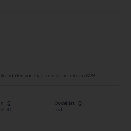
) bekend, dan vastleggen volgens actuele SVB
on
Codelijst
MMDD
n.v.t.