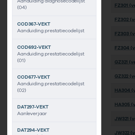
Aanduiding diagnosecodelijst
FZ301 (ve
(04)
FZ302 (ve
COD367-VEKT
Aanduiding prestatiecodelijst
FZ303 (ve
COD692-VEKT
FZ304 (ve
Aanduiding prestatiecodelijst
(01)
GZ321 (ve
GZ322 (ve
COD677-VEKT
Aanduiding prestatiecodelijst
(02)
HA304 (v
HA305 (v
DAT297-VEKT
Aanleverjaar
JW321 (ve
DAT294-VEKT
JW322 (v