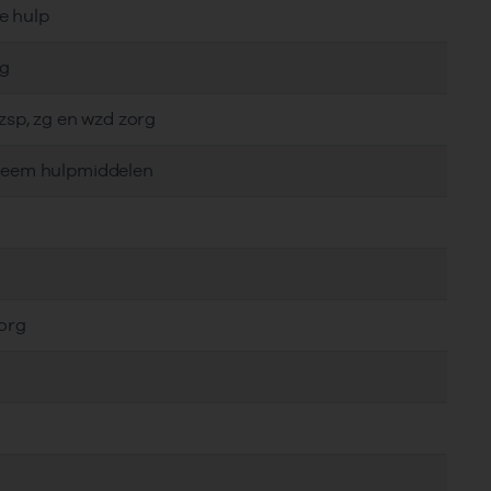
e hulp
rg
gzsp, zg en wzd zorg
steem hulpmiddelen
zorg