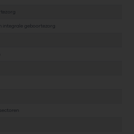
rtezorg
n integrale geboortezorg
n
 sectoren