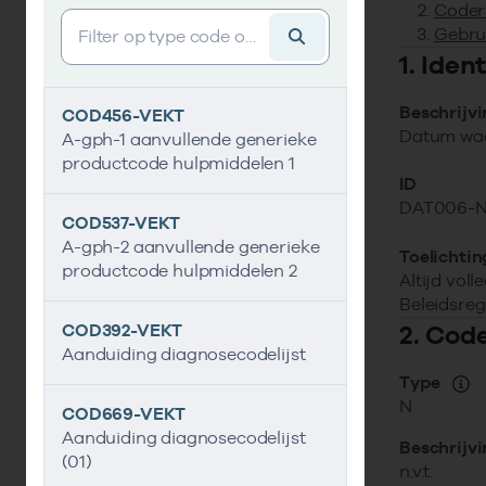
Coder
Vind gegevens&shy;element
Gebru
1. Ide
Beschrijv
COD456-VEKT
Datum waa
A-gph-1 aanvullende generieke
productcode hulpmiddelen 1
ID
DAT006-
COD537-VEKT
A-gph-2 aanvullende generieke
Toelichtin
productcode hulpmiddelen 2
Altijd vol
Beleidsrege
2. Cod
COD392-VEKT
Aanduiding diagnosecodelijst
Type
N
COD669-VEKT
Aanduiding diagnosecodelijst
Beschrijv
(01)
n.v.t.