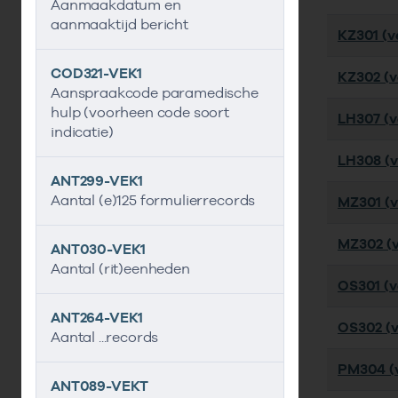
Aanmaakdatum en
aanmaaktijd bericht
KZ301 (ve
COD321-VEK1
KZ302 (ve
Aanspraakcode paramedische
hulp (voorheen code soort
LH307 (ve
indicatie)
LH308 (ve
ANT299-VEK1
Aantal (e)125 formulierrecords
MZ301 (ve
MZ302 (ve
ANT030-VEK1
Aantal (rit)eenheden
OS301 (ve
ANT264-VEK1
OS302 (ve
Aantal ...records
PM304 (v
ANT089-VEKT