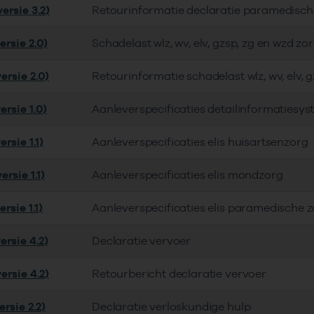
ersie 3.2)
Retourinformatie declaratie paramedisch
ersie 2.0)
Schadelast wlz, wv, elv, gzsp, zg en wzd zo
ersie 2.0)
Retourinformatie schadelast wlz, wv, elv, 
rsie 1.0)
Aanleverspecificaties detailinformatiesy
rsie 1.1)
Aanleverspecificaties elis huisartsenzorg
rsie 1.1)
Aanleverspecificaties elis mondzorg
rsie 1.1)
Aanleverspecificaties elis paramedische 
ersie 4.2)
Declaratie vervoer
ersie 4.2)
Retourbericht declaratie vervoer
rsie 2.2)
Declaratie verloskundige hulp