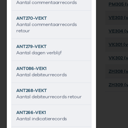
Aantal commentaarrecords
PM305 (v
VE303 (v
ANT270-VEKT
Aantal commentaarrecords
retour
VE304 (v
VK301 (ve
ANT279-VEKT
Aantal dagen verblijf
VK302 (ve
ANT086-VEK1
ZH308 (v
Aantal debiteurrecords
ZH309 (v
ANT268-VEKT
Aantal debiteurrecords retour
ANT266-VEK1
Aantal indicatierecords