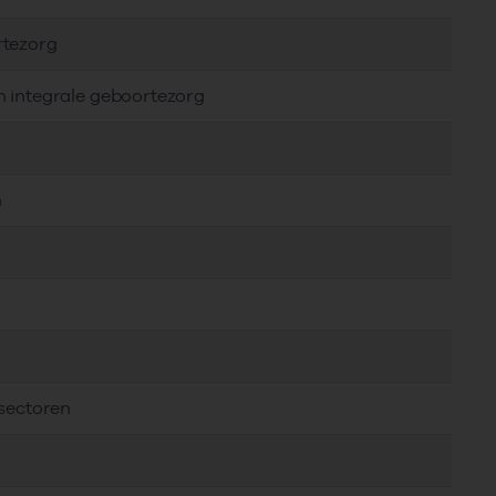
rtezorg
n integrale geboortezorg
n
 sectoren