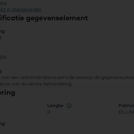
ing
ikt in standaarden
ntificatie gegevenselement
ing
.
NEN
g
 van een administratieve periode waarop de gegevensuitwissel
atum van de eerste behandeling.
ering
Lengte
Patro
8
EEJJ
ing