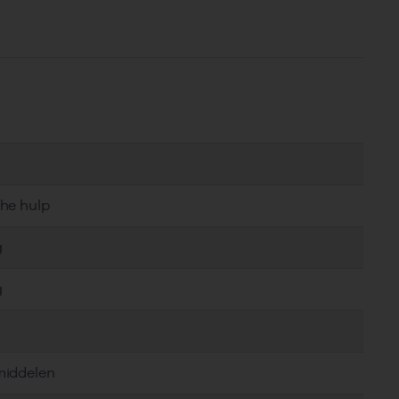
che hulp
g
g
middelen