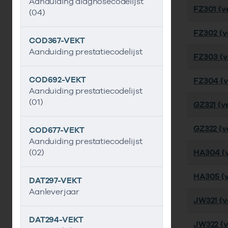
Aanduiding diagnosecodelijst
FZ301 (ve
(04)
FZ302 (ve
COD367-VEKT
Aanduiding prestatiecodelijst
FZ303 (ve
COD692-VEKT
FZ304 (ve
Aanduiding prestatiecodelijst
(01)
GZ321 (ve
GZ322 (ve
COD677-VEKT
Aanduiding prestatiecodelijst
(02)
HA304 (v
HA305 (v
DAT297-VEKT
Aanleverjaar
JW321 (ve
DAT294-VEKT
JW322 (v