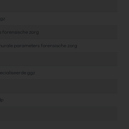
ggz
s forensische zorg
murale parameters forensische zorg
ecialiseerde ggz
lp