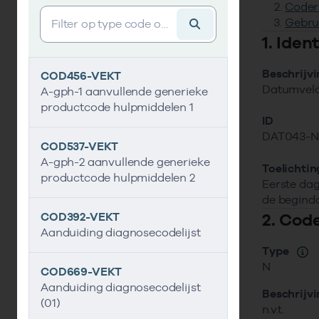
Coder
Vind gegevens&shy;element
Gebru
1. Ide
Beschrijv
COD456-VEKT
Datumveld
A-gph-1 aanvullende generieke
productcode hulpmiddelen 1
ID
DAT043-
COD537-VEKT
A-gph-2 aanvullende generieke
Toelichtin
productcode hulpmiddelen 2
Eerste dag
de begind
2. Cod
COD392-VEKT
Aanduiding diagnosecodelijst
Type
N
COD669-VEKT
Aanduiding diagnosecodelijst
Beschrijv
(01)
n.v.t.