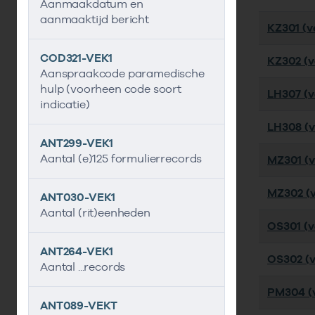
Aanmaakdatum en
aanmaaktijd bericht
KZ301 (ve
COD321-VEK1
KZ302 (ve
Aanspraakcode paramedische
hulp (voorheen code soort
LH307 (ve
indicatie)
LH308 (ve
ANT299-VEK1
Aantal (e)125 formulierrecords
MZ301 (ve
MZ302 (ve
ANT030-VEK1
Aantal (rit)eenheden
OS301 (ve
ANT264-VEK1
OS302 (ve
Aantal ...records
PM304 (v
ANT089-VEKT