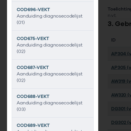
Toelichtin
COD696-VEKT
n.v.t.
Aanduiding diagnosecodelijst
3. Geb
(01)
COD675-VEKT
ID
Aanduiding diagnosecodelijst
(02)
AP304 (v
COD687-VEKT
AP305 (v
Aanduiding diagnosecodelijst
(02)
AW319 (ve
AW320 (v
COD688-VEKT
Aanduiding diagnosecodelijst
DG301 (ve
(03)
DG302 (v
COD689-VEKT