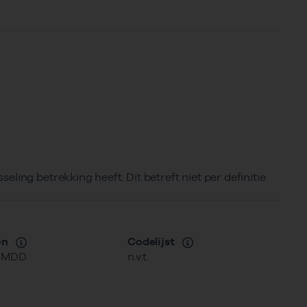
ing betrekking heeft. Dit betreft niet per definitie
on
Codelijst
MMDD
n.v.t.