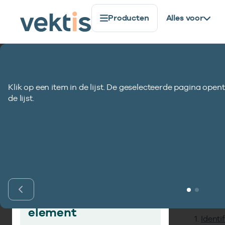
Producten
Alles voor
Standaardisatie
Gegevenselementen
Begindatum d
Klik op een item in de lijst. De geselecteerde pagina opent
Begindatum decl
de lijst.
Inho
Vind gegevens­
element
Identi