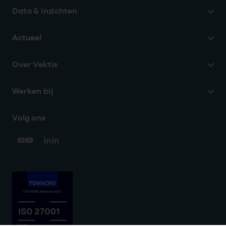
Data & inzichten
Actueel
Over Vektis
Werken bij
Volg ons