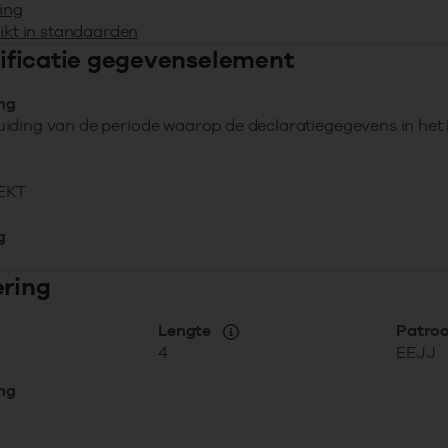
ing
ikt in standaarden
ntificatie gegevenselement
ing
iding van de periode waarop de declaratiegegevens in het
EKT
g
ering
Lengte
Patro
4
EEJJ
ing