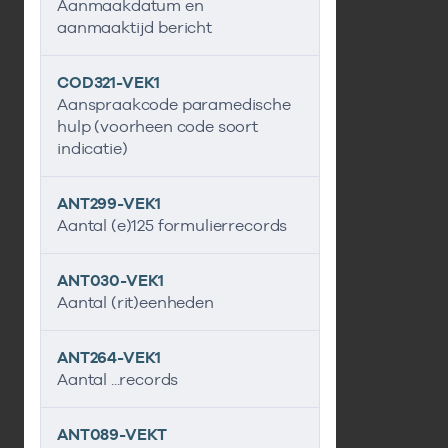
Aanmaakdatum en
aanmaaktijd bericht
COD321-VEK1
Aanspraakcode paramedische
hulp (voorheen code soort
indicatie)
ANT299-VEK1
Aantal (e)125 formulierrecords
ANT030-VEK1
Aantal (rit)eenheden
ANT264-VEK1
Aantal ...records
ANT089-VEKT