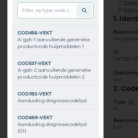
Coder
Vind gegevens&shy;element
Gebru
1. Ide
Beschrijv
COD456-VEKT
Jaaraandu
A-gph-1 aanvullende generieke
productcode hulpmiddelen 1
ID
DAT280-V
COD537-VEKT
A-gph-2 aanvullende generieke
Toelichtin
productcode hulpmiddelen 2
n.v.t.
2. Cod
COD392-VEKT
Aanduiding diagnosecodelijst
Type
N
COD669-VEKT
Beschrijv
Aanduiding diagnosecodelijst
n.v.t.
(01)