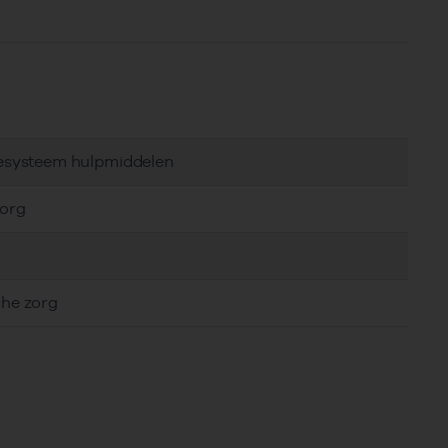
tiesysteem hulpmiddelen
zorg
che zorg