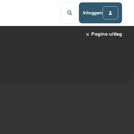
Inloggen
Pagina uitleg
a van een specifiek gegevenselement staat de naam van h
udsopgave van de pagina. Om direct naar een bepaalde par
afnaam en spring automatisch naar de informatie.
egevenselementen:
gegevenselement
tandaarden