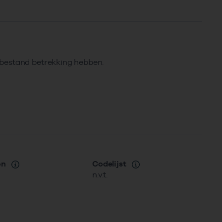
 bestand betrekking hebben.
on
Codelijst
n.v.t.