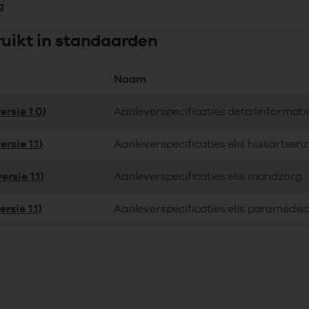
g
ruikt in standaarden
Naam
rsie 1.0)
Aanleverspecificaties detailinforma
rsie 1.1)
Aanleverspecificaties elis huisartsen
rsie 1.1)
Aanleverspecificaties elis mondzorg
rsie 1.1)
Aanleverspecificaties elis paramedis