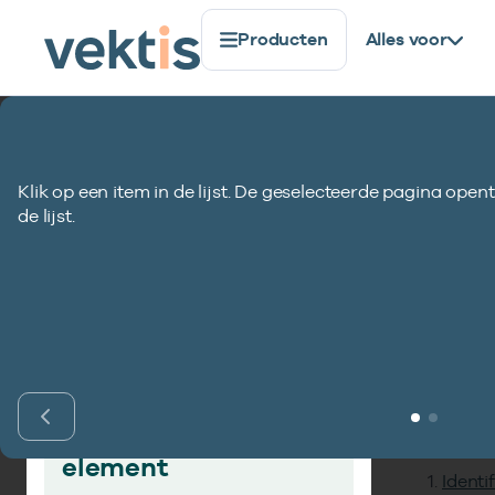
Producten
Alles voor
Standaardisatie
Gegevenselementen
Declaratieja
Klik op een item in de lijst. De geselecteerde pagina opent
Declaratiejaar 
de lijst.
Inho
Vind gegevens­
element
Identi