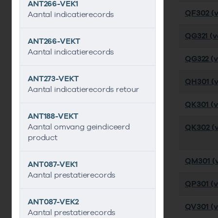
ANT266-VEK1
QF302 (v
Aantal indicatierecords
QG321 (ve
ANT266-VEKT
Aantal indicatierecords
QG322 (ve
ANT273-VEKT
QH301 (ve
Aantal indicatierecords retour
QK301 (ve
ANT188-VEKT
Aantal omvang geindiceerd
QK302 (v
product
QM301 (ve
ANT087-VEK1
Aantal prestatierecords
QP301 (ve
ANT087-VEK2
QV301 (ve
Aantal prestatierecords