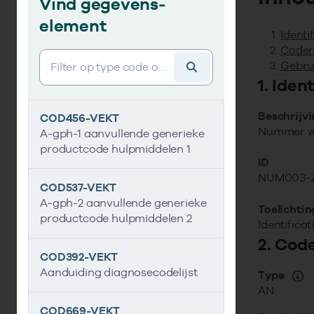
Vind gegevens­
element
Identi
Coder
Vind gegevens&shy;element
Gebru
1. Ide
Beschrijv
COD456-VEKT
Nummer wa
A-gph-1 aanvullende generieke
productcode hulpmiddelen 1
ID
NUM003-
COD537-VEKT
A-gph-2 aanvullende generieke
Toelichtin
productcode hulpmiddelen 2
Identifica
2. Cod
COD392-VEKT
Aanduiding diagnosecodelijst
Type
AN
COD669-VEKT