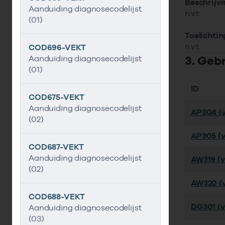
Beschrijv
Aanduiding diagnosecodelijst
n.v.t.
(01)
Toelichtin
n.v.t.
COD696-VEKT
3. Geb
Aanduiding diagnosecodelijst
(01)
ID
COD675-VEKT
Aanduiding diagnosecodelijst
AP304 (v
(02)
AP305 (v
COD687-VEKT
Aanduiding diagnosecodelijst
AW319 (ve
(02)
AW320 (v
COD688-VEKT
DG301 (ve
Aanduiding diagnosecodelijst
(03)