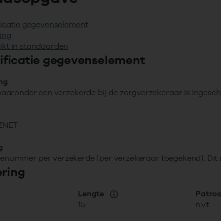
ficatie gegevenselement
ing
ikt in standaarden
ntificatie gegevenselement
ing
aronder een verzekerde bij de zorgverzekeraar is ingesch
ZNET
g
tienummer per verzekerde (per verzekeraar toegekend). Dit 
ering
Lengte
Patro
15
n.v.t.