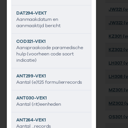
JW321 (ve
DAT294-VEKT
Aanmaakdatum en
JW322 (v
aanmaaktijd bericht
KZ301 (ve
COD321-VEK1
Aanspraakcode paramedische
KZ302 (ve
hulp (voorheen code soort
indicatie)
LH307 (ve
ANT299-VEK1
LH308 (ve
Aantal (e)125 formulierrecords
MZ301 (ve
ANT030-VEK1
MZ302 (ve
Aantal (rit)eenheden
OS301 (ve
ANT264-VEK1
Aantal ...records