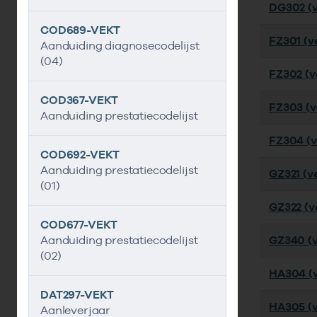
DG302 (v
COD689-VEKT
FZ301 (ve
Aanduiding diagnosecodelijst
(04)
FZ302 (ve
COD367-VEKT
FZ303 (ve
Aanduiding prestatiecodelijst
FZ304 (ve
COD692-VEKT
Aanduiding prestatiecodelijst
GZ321 (ve
(01)
GZ322 (ve
COD677-VEKT
Aanduiding prestatiecodelijst
GZ340 (v
(02)
HA304 (v
DAT297-VEKT
HA305 (v
Aanleverjaar