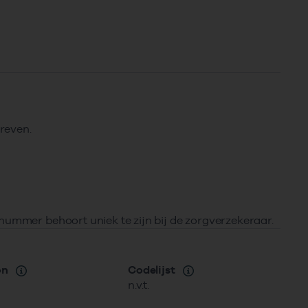
reven.
nummer behoort uniek te zijn bij de zorgverzekeraar.
on
Codelijst
n.v.t.