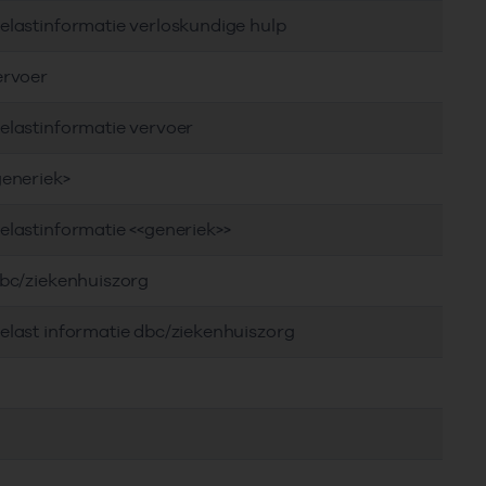
elastinformatie verloskundige hulp
ervoer
elastinformatie vervoer
generiek>
elastinformatie <<generiek>>
dbc/ziekenhuiszorg
elast informatie dbc/ziekenhuiszorg