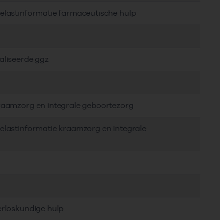
delastinformatie farmaceutische hulp
aliseerde ggz
kraamzorg en integrale geboortezorg
elastinformatie kraamzorg en integrale
erloskundige hulp