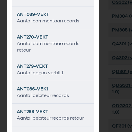
OS302 (ve
ANT089-VEKT
PM304 (v
Aantal commentaarrecords
PM305 (v
ANT270-VEKT
Aantal commentaarrecords
QA301 (v
retour
QA302 (v
ANT279-VEKT
QD301 (ve
Aantal dagen verblijf
QDG301 (
ANT086-VEK1
1.0)
Aantal debiteurrecords
QDG302 
ANT268-VEKT
1.0)
Aantal debiteurrecords retour
QF301 (ve