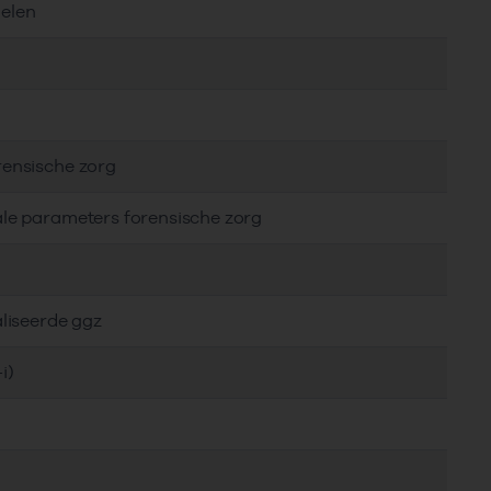
delen
rensische zorg
ale parameters forensische zorg
aliseerde ggz
i)