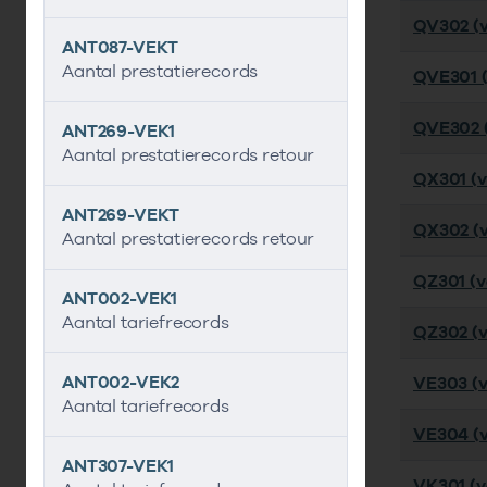
QV302 (v
ANT087-VEKT
Aantal prestatierecords
QVE301 (
QVE302 (
ANT269-VEK1
Aantal prestatierecords retour
QX301 (ve
ANT269-VEKT
QX302 (ve
Aantal prestatierecords retour
QZ301 (ve
ANT002-VEK1
Aantal tariefrecords
QZ302 (v
ANT002-VEK2
VE303 (v
Aantal tariefrecords
VE304 (v
ANT307-VEK1
VK301 (ve