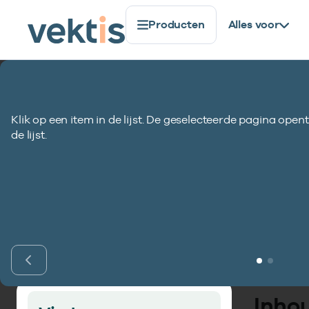
Producten
Alles voor
Standaardisatie
Gegevenselementen
Verzekerdenn
Klik op een item in de lijst. De geselecteerde pagina opent
Verzekerdennumm
de lijst.
relatienummer)
Inho