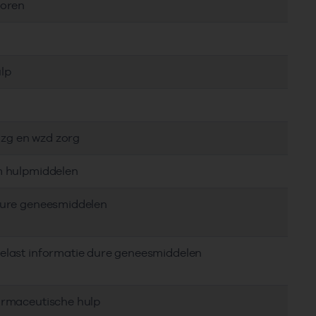
toren
lp
, zg en wzd zorg
em hulpmiddelen
 dure geneesmiddelen
delast informatie dure geneesmiddelen
farmaceutische hulp