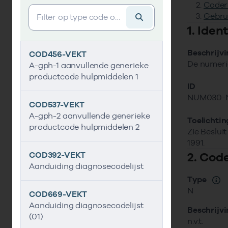
Coder
Vind gegevens&shy;element
Gebru
1. Ide
Beschrijv
COD456-VEKT
De numerie
A-gph-1 aanvullende generieke
productcode hulpmiddelen 1
ID
NUM030-
COD537-VEKT
A-gph-2 aanvullende generieke
Toelichtin
productcode hulpmiddelen 2
Zie Beslui
1991.
2. Cod
COD392-VEKT
Aanduiding diagnosecodelijst
Type
N
COD669-VEKT
Aanduiding diagnosecodelijst
Beschrijv
(01)
n.v.t.