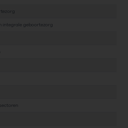
rtezorg
n integrale geboortezorg
n
 sectoren