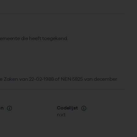
gemeente die heeft toegekend.
dse Zaken van 22-02-1988 of NEN 5825 van december
on
Codelijst
n.v.t.