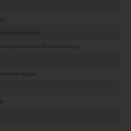
ggz
s forensische zorg
murale parameters forensische zorg
ecialiseerde ggz
lp