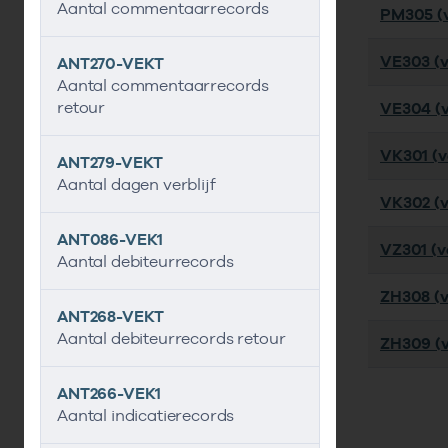
Aantal commentaarrecords
PM305 (v
VE303 (v
ANT270-VEKT
Aantal commentaarrecords
retour
VE304 (v
VK301 (ve
ANT279-VEKT
Aantal dagen verblijf
VK302 (ve
ANT086-VEK1
VZ301 (ve
Aantal debiteurrecords
ZH308 (v
ANT268-VEKT
Aantal debiteurrecords retour
ZH309 (v
ANT266-VEK1
Aantal indicatierecords