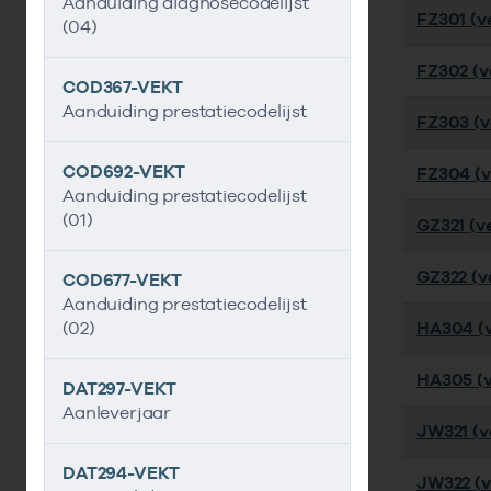
Aanduiding diagnosecodelijst
FZ301 (ve
(04)
FZ302 (ve
COD367-VEKT
Aanduiding prestatiecodelijst
FZ303 (ve
COD692-VEKT
FZ304 (ve
Aanduiding prestatiecodelijst
(01)
GZ321 (ve
GZ322 (ve
COD677-VEKT
Aanduiding prestatiecodelijst
(02)
HA304 (v
HA305 (v
DAT297-VEKT
Aanleverjaar
JW321 (ve
DAT294-VEKT
JW322 (v