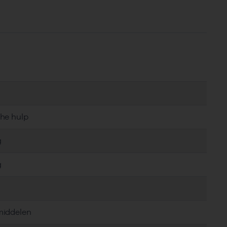
che hulp
g
g
middelen