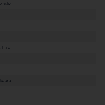
e hulp
e hulp
iszorg