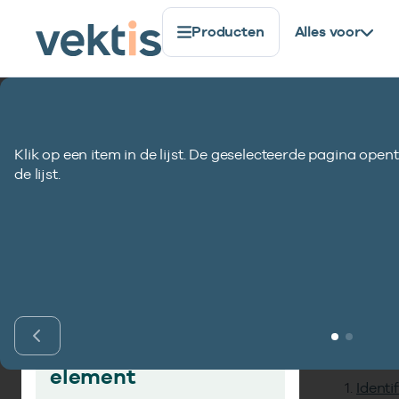
Producten
Alles voor
Standaardisatie
Gegevenselementen
Huisnummer (
Klik op een item in de lijst. De geselecteerde pagina opent
Huisnummer (hui
de lijst.
Inho
Vind gegevens­
element
Identi