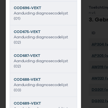
Toelichtin
COD696-VEKT
n.v.t.
Aanduiding diagnosecodelijst
3. Geb
(01)
COD675-VEKT
ID
Aanduiding diagnosecodelijst
(02)
AP304 (v
COD687-VEKT
AP305 (v
Aanduiding diagnosecodelijst
(02)
AW319 (ve
AW320 (v
COD688-VEKT
Aanduiding diagnosecodelijst
DG301 (ve
(03)
DG302 (v
COD689-VEKT