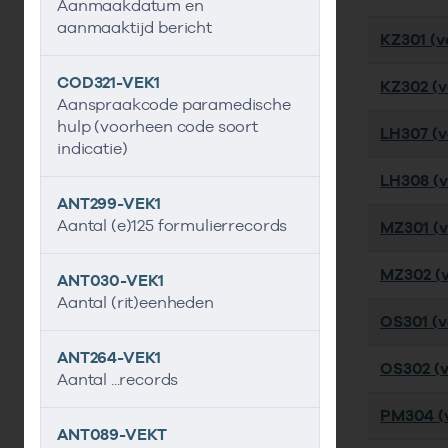
Aanmaakdatum en
aanmaaktijd bericht
KZ301 (ve
COD321-VEK1
KZ302 (ve
Aanspraakcode paramedische
hulp (voorheen code soort
LH307 (ve
indicatie)
LH308 (ve
ANT299-VEK1
Aantal (e)125 formulierrecords
MZ301 (ve
MZ302 (ve
ANT030-VEK1
Aantal (rit)eenheden
OS301 (ve
ANT264-VEK1
OS302 (ve
Aantal ...records
PM304 (v
ANT089-VEKT