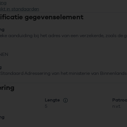
ing
ikt in standaarden
ntificatie gegevenselement
ing
ke aanduiding bij het adres van een verzekerde, zoals de 
NEN
g
t Standaard Adressering van het ministerie van Binnenlan
ering
Lengte
Patro
5
n.v.t.
ing