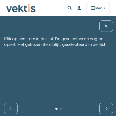
Controle & Toezicht
Datamanagement
Standaardisatie
Zorgprisma
Over Vektis
Producten
Registers
Alles voor
Menu
AGB
Basisinformatie
Standaarden
Data verwerken
Horizontaal Toezicht (HT)
Zorgaanbieders
Werken bij
Gegevenselementen
Pagina uitleg
Registers
Identificatie detailrecord
Zorgkosten & aantallen
UZOVI
Coderegister
Data uitleveren
Beheer Formele Toetsingskaders (BFT)
Zorgverzekeraars & zorgkantoren
Missie & Visie
Klik op een item in de lijst. De geselecteerde pagina
B
NUM040-VEKT
opent. Het gekozen item blijft geselecteerd in de lijst.
g
Zorgprisma
Open data
e
UBO
Retourcodes
API’s voor data
UBO
Publieke organisaties
Ons verhaal
d
p
Zorgaanbod
Tarieven & Prestaties (TOG/IFM)
Gegevenselementen
Metadata & datakwaliteit
Compliance
Standaardisatie
i
Vind gegevens­element
Verdiepende informatie
Vragen?
I
Coderegister
Governance
Datamanagement
Vind gegevens&shy;element
Bekijk eerst de veelgestelde vragen.
Eerstelijnszorg
Afgekeurde declaratie?
Openbare data
ISI-register
Gebruik onze retourcodezoeker en bekijk de
Op zoek naar onze openbare databestanden?
Tweedelijnszorg
Controle & Toezicht
Naar hulp
Vragen?
instructie.
1. Identificatie gegevenselement