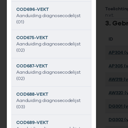
Toelichtin
COD696-VEKT
n.v.t.
Aanduiding diagnosecodelijst
3. Geb
(01)
COD675-VEKT
ID
Aanduiding diagnosecodelijst
(02)
AP304 (v
COD687-VEKT
AP305 (v
Aanduiding diagnosecodelijst
(02)
AW319 (ve
AW320 (v
COD688-VEKT
Aanduiding diagnosecodelijst
DG301 (ve
(03)
DG302 (v
COD689-VEKT