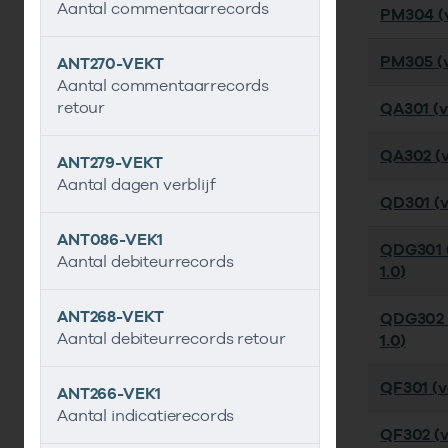
Aantal commentaarrecords
PM304 (v
PM305 (v
ANT270-VEKT
Aantal commentaarrecords
retour
QA301 (v
QA302 (v
ANT279-VEKT
Aantal dagen verblijf
QD301 (ve
ANT086-VEK1
QDG301 (
Aantal debiteurrecords
1.0)
ANT268-VEKT
QDG302 
Aantal debiteurrecords retour
1.0)
QF301 (ve
ANT266-VEK1
Aantal indicatierecords
QF302 (v