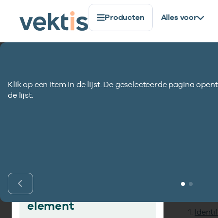
Producten
Alles voor
Standaardisatie
Gegevenselementen
Burgerservic
Klik op een item in de lijst. De geselecteerde pagina opent
Burgerservicenu
de lijst.
Inho
Vind gegevens­
element
Identi