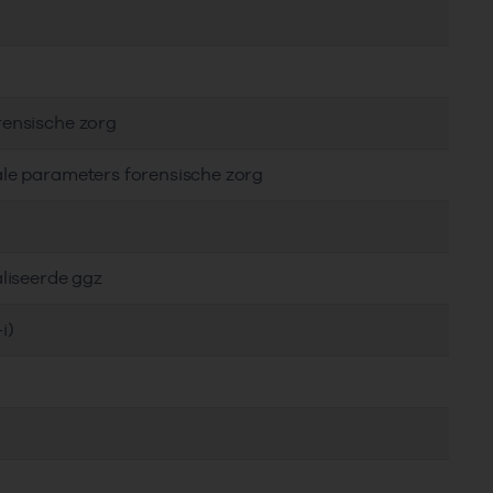
rensische zorg
ale parameters forensische zorg
aliseerde ggz
i)