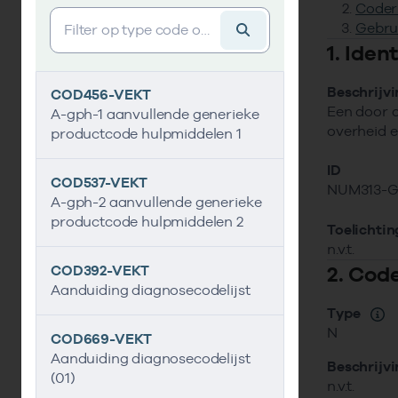
Coder
Vind gegevens&shy;element
Gebru
1. Ide
Beschrijv
COD456-VEKT
Een door d
A-gph-1 aanvullende generieke
overheid e
productcode hulpmiddelen 1
ID
COD537-VEKT
NUM313-
A-gph-2 aanvullende generieke
productcode hulpmiddelen 2
Toelichtin
n.v.t.
2. Cod
COD392-VEKT
Aanduiding diagnosecodelijst
Type
N
COD669-VEKT
Aanduiding diagnosecodelijst
Beschrijv
(01)
n.v.t.