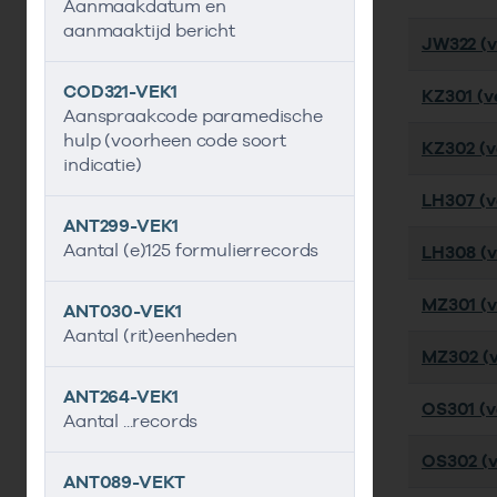
Aanmaakdatum en
aanmaaktijd bericht
JW322 (v
COD321-VEK1
KZ301 (ve
Aanspraakcode paramedische
hulp (voorheen code soort
KZ302 (ve
indicatie)
LH307 (ve
ANT299-VEK1
Aantal (e)125 formulierrecords
LH308 (ve
MZ301 (ve
ANT030-VEK1
Aantal (rit)eenheden
MZ302 (ve
ANT264-VEK1
OS301 (ve
Aantal ...records
OS302 (ve
ANT089-VEKT