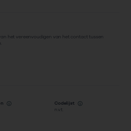
van het vereenvoudigen van het contact tussen
.
on
Codelijst
n.v.t.