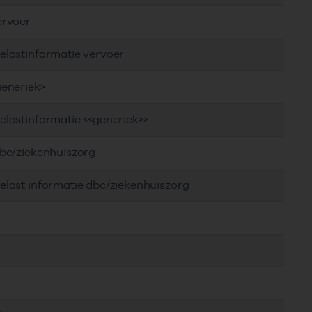
ervoer
elastinformatie vervoer
generiek>
elastinformatie <<generiek>>
dbc/ziekenhuiszorg
elast informatie dbc/ziekenhuiszorg