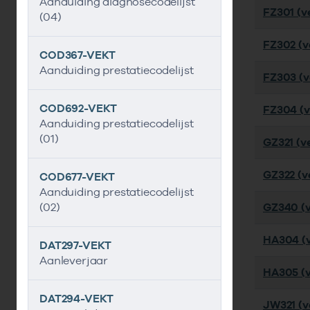
Aanduiding diagnosecodelijst
FZ301 (ve
(04)
FZ302 (ve
COD367-VEKT
Aanduiding prestatiecodelijst
FZ303 (ve
COD692-VEKT
FZ304 (ve
Aanduiding prestatiecodelijst
(01)
GZ321 (ve
GZ322 (ve
COD677-VEKT
Aanduiding prestatiecodelijst
(02)
GZ340 (v
HA304 (v
DAT297-VEKT
Aanleverjaar
HA305 (v
DAT294-VEKT
JW321 (ve