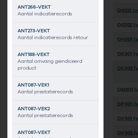
ANT266-VEKT
QG321 (ve
Aantal indicatierecords
QG322 (ve
ANT273-VEKT
Aantal indicatierecords retour
QH301 (ve
QK301 (ve
ANT188-VEKT
Aantal omvang geindiceerd
product
QK302 (v
ANT087-VEK1
QM301 (ve
Aantal prestatierecords
QP301 (ve
ANT087-VEK2
Aantal prestatierecords
QV301 (ve
ANT087-VEKT
QV302 (v