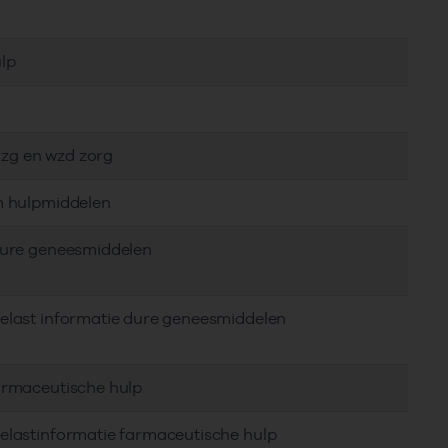
lp
, zg en wzd zorg
em hulpmiddelen
 dure geneesmiddelen
delast informatie dure geneesmiddelen
farmaceutische hulp
delastinformatie farmaceutische hulp