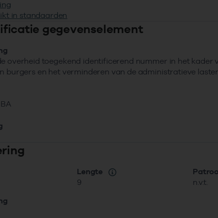
ing
ikt in standaarden
ntificatie gegevenselement
ing
e overheid toegekend identificerend nummer in het kader 
n burgers en het verminderen van de administratieve lasten
GBA
g
ering
Lengte
Patro
9
n.v.t.
ing