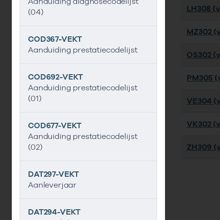
Aanduiding diagnosecodelijst
LH308 (ve
(04)
MZ302 (ve
COD367-VEKT
Aanduiding prestatiecodelijst
OS302 (ve
COD692-VEKT
PM305 (v
Aanduiding prestatiecodelijst
(01)
VE304 (v
VK302 (ve
COD677-VEKT
Aanduiding prestatiecodelijst
(02)
ZH309 (v
DAT297-VEKT
Aanleverjaar
DAT294-VEKT