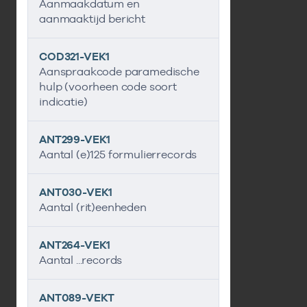
Aanmaakdatum en
aanmaaktijd bericht
COD321-VEK1
Aanspraakcode paramedische
hulp (voorheen code soort
indicatie)
ANT299-VEK1
Aantal (e)125 formulierrecords
ANT030-VEK1
Aantal (rit)eenheden
ANT264-VEK1
Aantal ...records
ANT089-VEKT