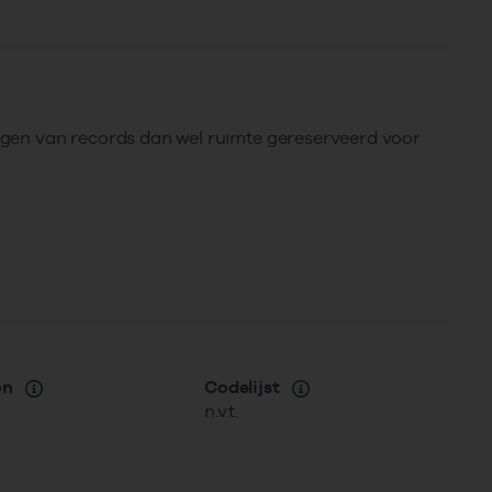
rengen van records dan wel ruimte gereserveerd voor
on
Codelijst
n.v.t.