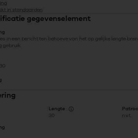
ing
ikt in standaarden
ntificatie gegevenselement
ing
ies in een bericht ten behoeve van het op gelijke lengte b
 gebruik.
30
g
ering
Lengte
Patro
30
n.v.t.
ing