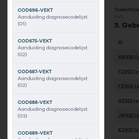
Toelichtin
COD696-VEKT
n.v.t.
Aanduiding diagnosecodelijst
3. Geb
(01)
COD675-VEKT
ID
Aanduiding diagnosecodelijst
(02)
AW320 (v
COD687-VEKT
FZ302 (ve
Aanduiding diagnosecodelijst
(02)
FZ304 (ve
GZ322 (ve
COD688-VEKT
Aanduiding diagnosecodelijst
JW322 (v
(03)
KZ302 (ve
COD689-VEKT