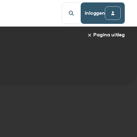
Inloggen
Pagina uitleg
a van een specifiek gegevenselement staat de naam van h
udsopgave van de pagina. Om direct naar een bepaalde par
afnaam en spring automatisch naar de informatie.
egevenselementen:
gegevenselement
tandaarden