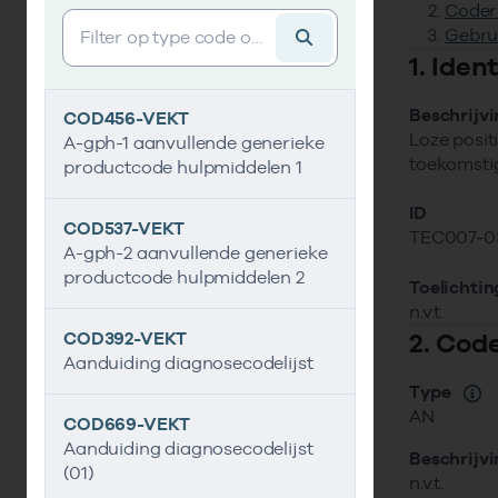
Coder
Vind gegevens&shy;element
Gebru
1. Ide
Beschrijv
COD456-VEKT
Loze posit
A-gph-1 aanvullende generieke
toekomstig
productcode hulpmiddelen 1
ID
COD537-VEKT
TEC007-0
A-gph-2 aanvullende generieke
productcode hulpmiddelen 2
Toelichtin
n.v.t.
2. Cod
COD392-VEKT
Aanduiding diagnosecodelijst
Type
AN
COD669-VEKT
Aanduiding diagnosecodelijst
Beschrijv
(01)
n.v.t.