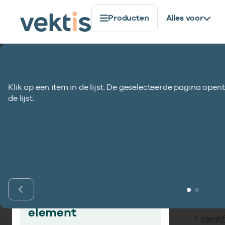
Producten
Alles voor
Standaardisatie
Gegevenselementen
Reserve TEC0
Klik op een item in de lijst. De geselecteerde pagina opent
Reserve TEC007-
de lijst.
Inho
Vind gegevens­
element
Identi