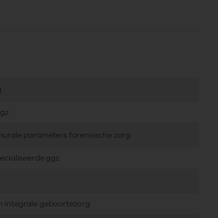
g
ggz
murale parameters forensische zorg
ecialiseerde ggz
n integrale geboortezorg