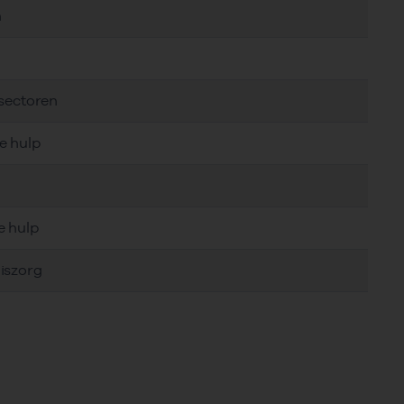
n
 sectoren
e hulp
e hulp
iszorg