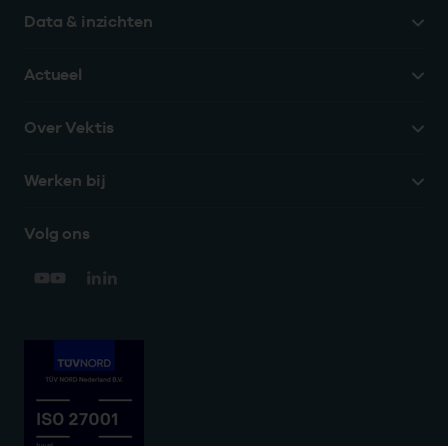
Data & inzichten
Actueel
Over Vektis
Werken bij
Volg ons