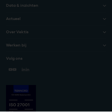
Data & inzichten
Actueel
Over Vektis
Werken bij
Volg ons