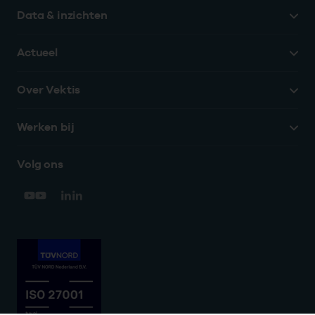
Data & inzichten
Actueel
Over Vektis
Werken bij
Volg ons