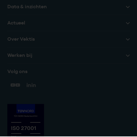
Data & inzichten
Actueel
Over Vektis
Werken bij
Volg ons