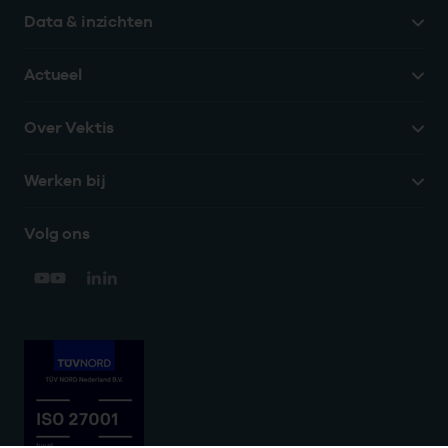
Data & inzichten
Actueel
Over Vektis
Werken bij
Volg ons