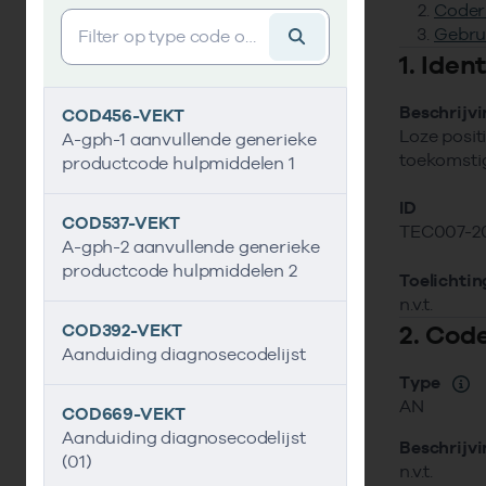
Coder
Vind gegevens&shy;element
Gebru
1. Ide
Beschrijv
COD456-VEKT
Loze posit
A-gph-1 aanvullende generieke
toekomstig
productcode hulpmiddelen 1
ID
COD537-VEKT
TEC007-2
A-gph-2 aanvullende generieke
productcode hulpmiddelen 2
Toelichtin
n.v.t.
2. Cod
COD392-VEKT
Aanduiding diagnosecodelijst
Type
AN
COD669-VEKT
Aanduiding diagnosecodelijst
Beschrijv
(01)
n.v.t.