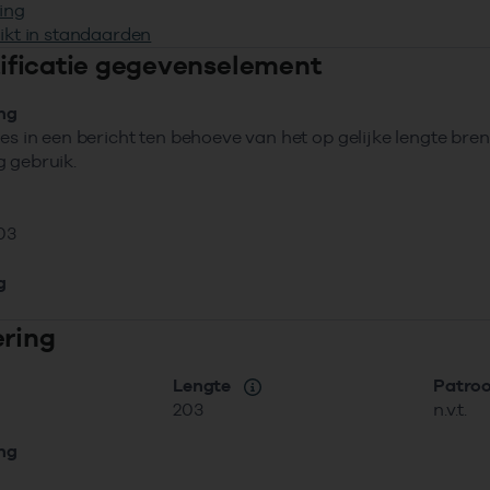
ing
ikt in standaarden
ntificatie gegevenselement
ing
ies in een bericht ten behoeve van het op gelijke lengte b
 gebruik.
03
g
ering
Lengte
Patro
203
n.v.t.
ing