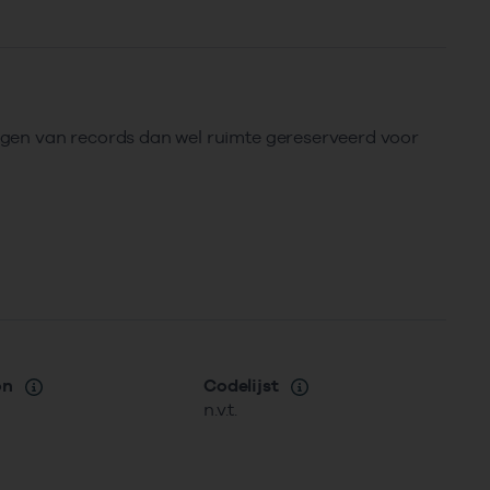
rengen van records dan wel ruimte gereserveerd voor
on
Codelijst
n.v.t.