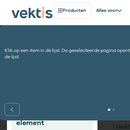
Producten
Alles voor
Standaardisatie
Gegevenselementen
Reserve TEC0
Klik op een item in de lijst. De geselecteerde pagina opent
Reserve TEC007-
de lijst.
Inho
Vind gegevens­
element
Identi