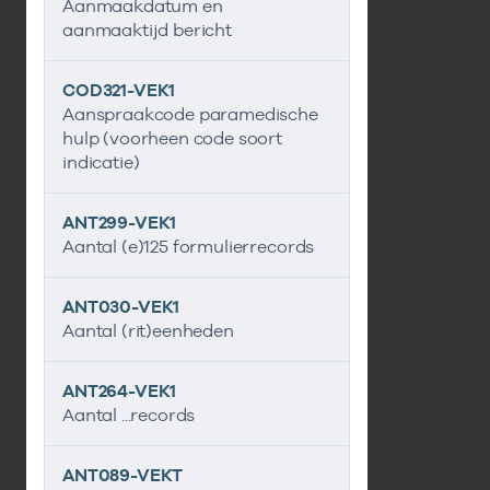
Aanmaakdatum en
aanmaaktijd bericht
COD321-VEK1
Aanspraakcode paramedische
hulp (voorheen code soort
indicatie)
ANT299-VEK1
Aantal (e)125 formulierrecords
ANT030-VEK1
Aantal (rit)eenheden
ANT264-VEK1
Aantal ...records
ANT089-VEKT