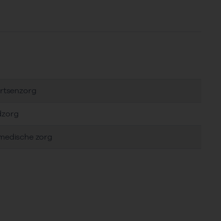
artsenzorg
dzorg
amedische zorg