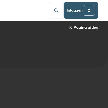
Inloggen
Pagina uitleg
a van een specifiek gegevenselement staat de naam van h
udsopgave van de pagina. Om direct naar een bepaalde par
afnaam en spring automatisch naar de informatie.
egevenselementen:
gegevenselement
tandaarden