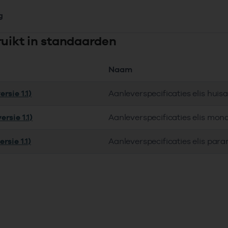
g
ruikt in standaarden
Naam
rsie 1.1)
Aanleverspecificaties elis huis
rsie 1.1)
Aanleverspecificaties elis mon
rsie 1.1)
Aanleverspecificaties elis par