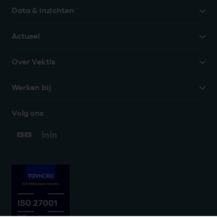
Data & inzichten
Actueel
Over Vektis
Werken bij
Volg ons