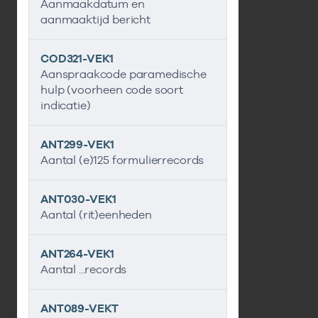
Aanmaakdatum en
aanmaaktijd bericht
COD321-VEK1
Aanspraakcode paramedische
hulp (voorheen code soort
indicatie)
ANT299-VEK1
Aantal (e)125 formulierrecords
ANT030-VEK1
Aantal (rit)eenheden
ANT264-VEK1
Aantal ...records
ANT089-VEKT