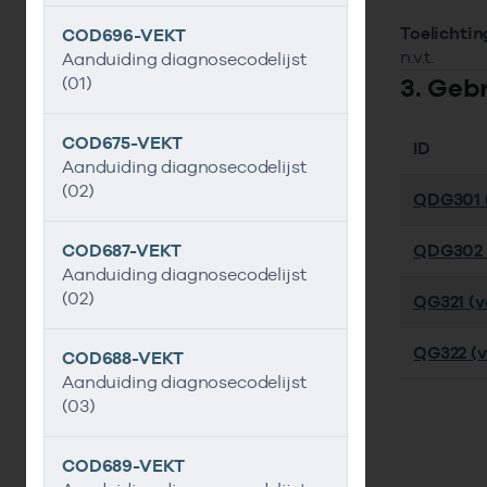
Toelichtin
COD696-VEKT
n.v.t.
Aanduiding diagnosecodelijst
3. Geb
(01)
COD675-VEKT
ID
Aanduiding diagnosecodelijst
(02)
QDG301 (
COD687-VEKT
QDG302 (
Aanduiding diagnosecodelijst
(02)
QG321 (ve
QG322 (ve
COD688-VEKT
Aanduiding diagnosecodelijst
(03)
COD689-VEKT