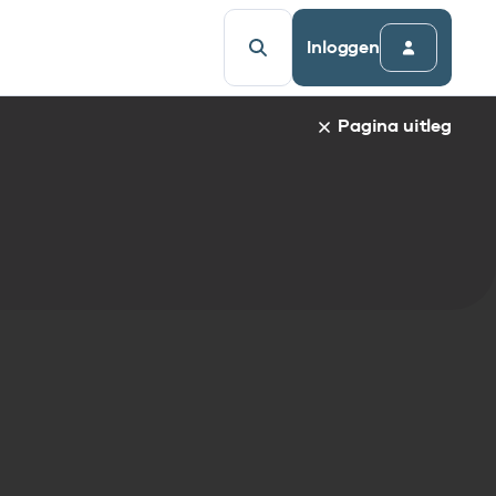
Inloggen
Pagina uitleg
a van een specifiek gegevenselement staat de naam van h
udsopgave van de pagina. Om direct naar een bepaalde par
afnaam en spring automatisch naar de informatie.
egevenselementen:
gegevenselement
tandaarden