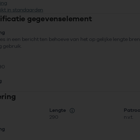
ing
ikt in standaarden
ntificatie gegevenselement
ing
ies in een bericht ten behoeve van het op gelijke lengte b
 gebruik.
90
g
ering
Lengte
Patro
290
n.v.t.
ing