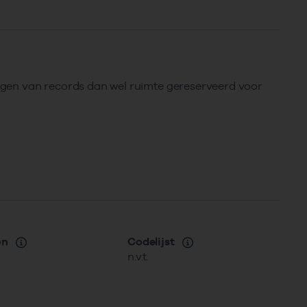
rengen van records dan wel ruimte gereserveerd voor
on
Codelijst
n.v.t.