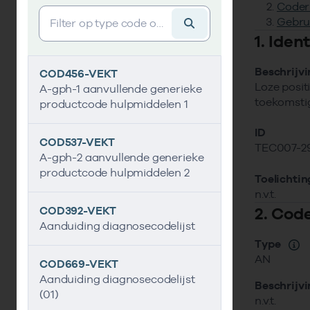
Coder
Vind gegevens&shy;element
Gebru
1. Ide
Beschrijv
COD456-VEKT
Loze posit
A-gph-1 aanvullende generieke
toekomstig
productcode hulpmiddelen 1
ID
COD537-VEKT
TEC007-2
A-gph-2 aanvullende generieke
productcode hulpmiddelen 2
Toelichtin
n.v.t.
2. Cod
COD392-VEKT
Aanduiding diagnosecodelijst
Type
AN
COD669-VEKT
Aanduiding diagnosecodelijst
Beschrijv
(01)
n.v.t.