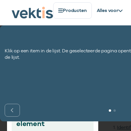
Producten
Alles voor
Standaardisatie
Gegevenselementen
Reserve TEC0
Klik op een item in de lijst. De geselecteerde pagina opent
Reserve TEC007-
de lijst.
Inho
Vind gegevens­
element
Identi