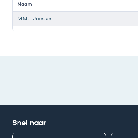
Naam
M.M.J. Janssen
Bij deze onderneming werken de volgende zorgverlen
Snel naar