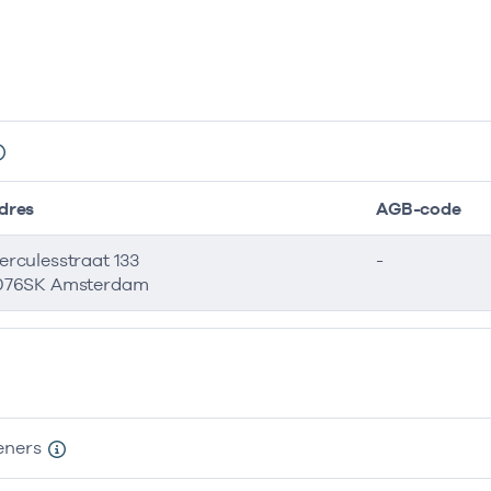
dres
AGB-code
erculesstraat 133
-
076SK Amsterdam
eners