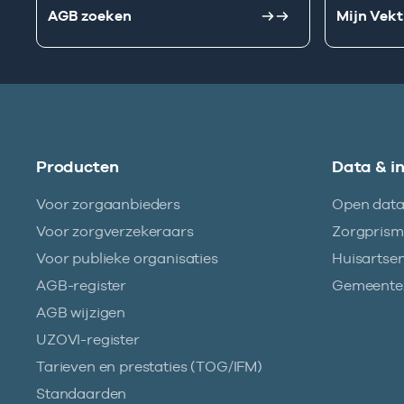
AGB zoeken
Mijn Vekt
Producten
Data & i
Voor zorgaanbieders
Open dat
Voor zorgverzekeraars
Zorgpris
Voor publieke organisaties
Huisartse
AGB-register
Gemeentez
AGB wijzigen
UZOVI-register
Tarieven en prestaties (TOG/IFM)
Standaarden