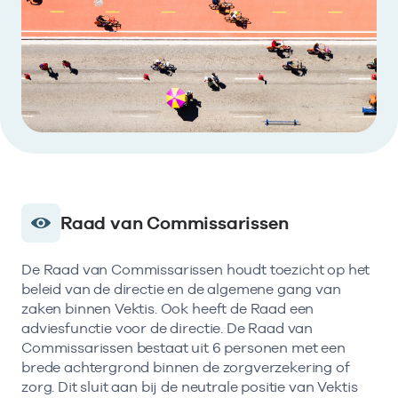
Bekijk eerst de veelgestelde vragen.
Kortdurende zorg
Bekijk het aanbod
Zoeken in AGB-register
Retourcodezoeker
Vind de actuele gegevens van een
Langdurige zorg
Naar hulp
zorgaanbieder of onderneming.
Zorg in de regio
Zoek nu
Gemeentezorgspiegel
Raad van Commissarissen
Op zoek naar een rapport?
De Raad van Commissarissen houdt toezicht op het
Bekijk de openbare rapporten per thema of
beleid van de directie en de algemene gang van
log in voor de besloten rapporten op
zaken binnen Vektis. Ook heeft de Raad een
Zorgprisma.nl.
adviesfunctie voor de directie. De Raad van
Commissarissen bestaat uit 6 personen met een
brede achtergrond binnen de zorgverzekering of
Naar openbare rapporten
zorg. Dit sluit aan bij de neutrale positie van Vektis