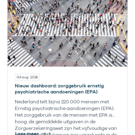
04 aug. 2026
Nieuw dashboard: zorggebruik ernstig
psychiatrische aandoeningen (EPA)
Nederland telt bijna 220.000 mensen met
Ernstig psychiatrische aandoeningen (EPA).
Het zorggebruik van de mensen met EPA is
hoog: de gemiddelde uitgaven in de
Zorgverzekeringswet zijn het vijfvoudige van
Lees meer
de gemiddelde uitgaven per verzekerde in de