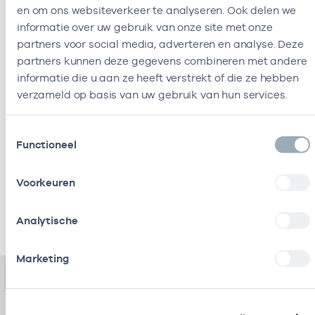
en om ons websiteverkeer te analyseren. Ook delen we
hoef jij niet per verzekeraar apart te leveren.
informatie over uw gebruik van onze site met onze
Jaarlijks vraagt Vektis jou om de gegevens te
partners voor social media, adverteren en analyse. Deze
controleren en te bevestigen.
partners kunnen deze gegevens combineren met andere
informatie die u aan ze heeft verstrekt of die ze hebben
verzameld op basis van uw gebruik van hun services.
Meer informatie
Toestemmingsselectie
Functioneel
Voorkeuren
Informatie sanctiewetgeving (via dnb.nl)
Analytische
Marketing
Vraag & antwoord