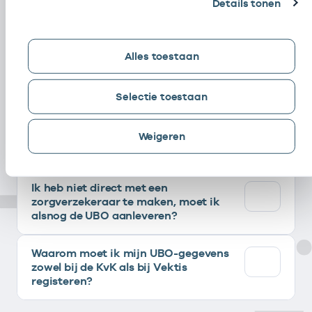
Details tonen
Waarom UBO doorgeven?
Hoe bepaal ik de UBO?
Wa
Alles toestaan
Waarom moet ik de UBO van mijn
organisatie doorgeven aan Vektis?
Selectie toestaan
Wat gebeurt er als ik de UBO van mijn
Weigeren
organisatie niet doorgeef?
Ik heb niet direct met een
zorgverzekeraar te maken, moet ik
alsnog de UBO aanleveren?
Waarom moet ik mijn UBO-gegevens
zowel bij de KvK als bij Vektis
registeren?