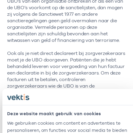
UBO’s van een organisatie ontbreken of als een van
de UBO’s voorkomt op de sanctielijsten, dan mogen
zij volgens de Sanctiewet 1977 en andere
sanctieregelingen geen geld overmaken naar die
organisatie. Vermelde personen op deze
sanctielijsten zijn schuldig bevonden aan het
witwassen van geld of financiering van terrorisme.
Ook als je niet direct declareert bij zorgverzekeraars
moet je de UBO doorgeven. Patiënten die je hebt
behandeld leveren voor vergoeding van hun factuur
een declaratie in bij de zorgverzekeraars. Om deze
facturen uit te betalen, controleren
zorgverzekeraars wie de UBO is van de
onderneming waar de behandeling uitgevoerd is.
Rol van Vektis
Deze website maakt gebruik van cookies
We gebruiken cookies om content en advertenties te
Vektis vraagt de UBO‑gegevens één keer op
personaliseren, om functies voor social media te bieden
en deelt deze met alle zorgverzekeraars. Zo