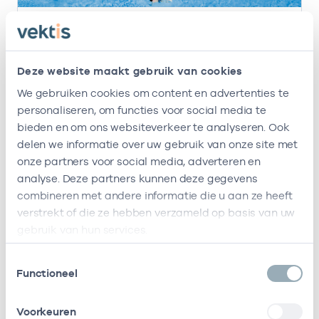
20 apr. 2026
Nieuwe versie Praktijkspiegel huisartsen live
Deze website maakt gebruik van cookies
Vektis heeft een nieuwe versie van de
Praktijkspiegel voor huisartsen live gezet. De
We gebruiken cookies om content en advertenties te
nieuwe Praktijkspiegel is gebruiksvriendelijker,
personaliseren, om functies voor social media te
geeft sneller inzicht in zorgkosten en trends
bieden en om ons websiteverkeer te analyseren. Ook
over de jaren heen.
delen we informatie over uw gebruik van onze site met
Lees meer
onze partners voor social media, adverteren en
analyse. Deze partners kunnen deze gegevens
combineren met andere informatie die u aan ze heeft
verstrekt of die ze hebben verzameld op basis van uw
gebruik van hun services.
Toestemmingsselectie
Functioneel
Voorkeuren