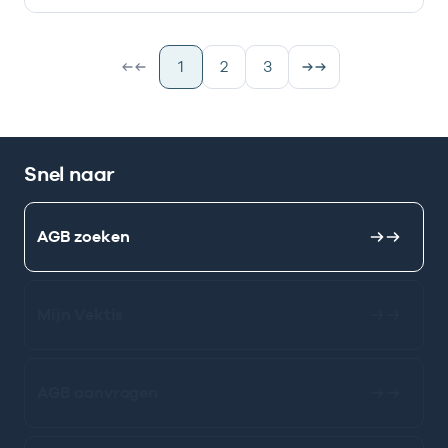
1
2
3
Snel naar
AGB zoeken
Mijn Vektis
AGB aanvragen