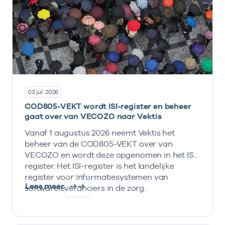
03 jul. 2026
COD805-VEKT wordt ISI-register en beheer
gaat over van VECOZO naar Vektis
Vanaf 1 augustus 2026 neemt Vektis het
beheer van de COD805-VEKT over van
VECOZO en wordt deze opgenomen in het ISI-
register. Het ISI-register is het landelijke
register voor informatiesystemen van
Lees meer
softwareleveranciers in de zorg.