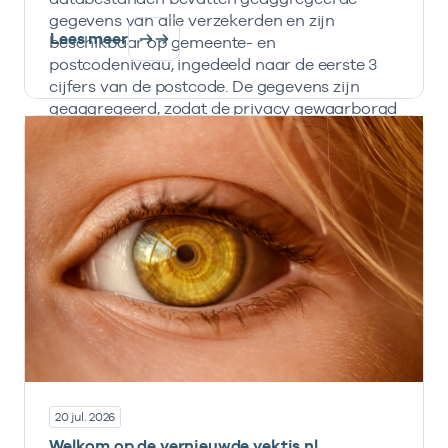
gegevens van alle verzekerden en zijn
Lees meer
beschikbaar op gemeente- en
postcodeniveau, ingedeeld naar de eerste 3
cijfers van de postcode. De gegevens zijn
geaggregeerd, zodat de privacy gewaarborgd
is en informatie nooit herleidbaar is naar
individuele personen, zorgverzekeraars en
zorginstellingen.
20 jul. 2026
Welkom op de vernieuwde vektis.nl