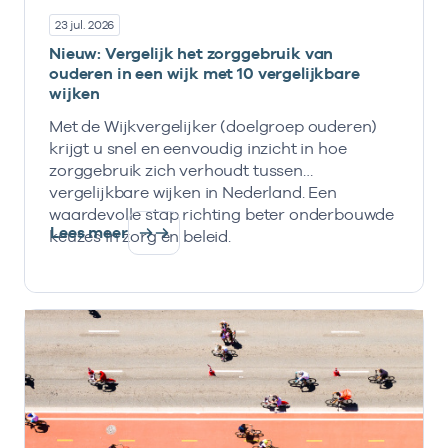
23 jul. 2026
Nieuw: Vergelijk het zorggebruik van
ouderen in een wijk met 10 vergelijkbare
wijken
Met de Wijkvergelijker (doelgroep ouderen)
krijgt u snel en eenvoudig inzicht in hoe
zorggebruik zich verhoudt tussen
vergelijkbare wijken in Nederland. Een
waardevolle stap richting beter onderbouwde
Lees meer
keuzes in zorg en beleid.