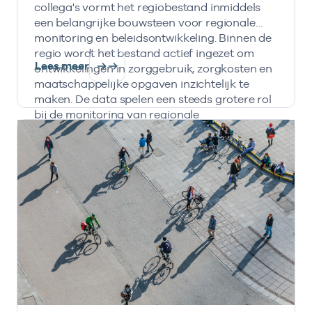
collega's vormt het regiobestand inmiddels
een belangrijke bouwsteen voor regionale
monitoring en beleidsontwikkeling. Binnen de
regio wordt het bestand actief ingezet om
Lees meer
ontwikkelingen in zorggebruik, zorgkosten en
maatschappelijke opgaven inzichtelijk te
maken. De data spelen een steeds grotere rol
bij de monitoring van regionale
transformatieopgaven en de inzet van IZA- en
AZWA-middelen.