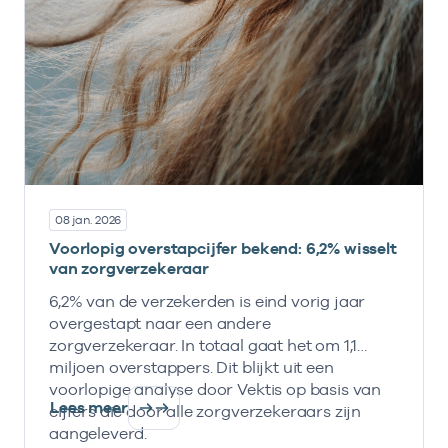
08 jan. 2026
Voorlopig overstapcijfer bekend: 6,2% wisselt
van zorgverzekeraar
6,2% van de verzekerden is eind vorig jaar
overgestapt naar een andere
zorgverzekeraar. In totaal gaat het om 1,1
miljoen overstappers. Dit blijkt uit een
voorlopige analyse door Vektis op basis van
Lees meer
cijfers die door alle zorgverzekeraars zijn
aangeleverd.